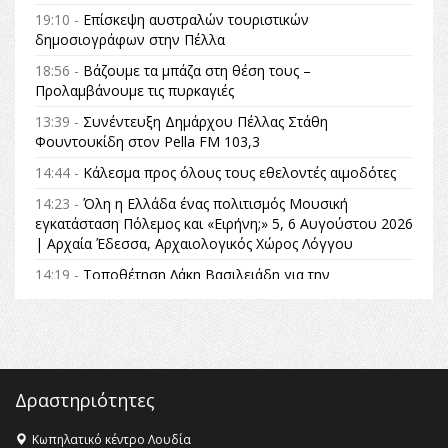
19:10 -
Επίσκεψη αυστραλών τουριστικών
δημοσιογράφων στην Πέλλα
18:56 -
Βάζουμε τα μπάζα στη θέση τους –
Προλαμβάνουμε τις πυρκαγιές
13:39 -
Συνέντευξη Δημάρχου Πέλλας Στάθη
Φουντουκίδη στον Pella FM 103,3
14:44 -
Κάλεσμα προς όλους τους εθελοντές αιμοδότες
14:23 -
Όλη η Ελλάδα ένας πολιτισμός Μουσική
εγκατάσταση Πόλεμος και «Ειρήνη;» 5, 6 Αυγούστου 2026
| Αρχαία Έδεσσα, Αρχαιολογικός Χώρος Λόγγου
14:19 -
Τοποθέτηση Λάκη Βασιλειάδη για την
Αναθεώρηση του Συντάγματος: «Σε τέτοιες κορυφαίες
θεσμικές διαδικασίες υπάρχει μόνο η ευθύνη απέναντι
στις επόμενες γενιές»
16:35 -
Το πρόγραμμα του ΠΑΟΚ στον δεύτερο γύρο του
Champions League!
Δραστηριότητες
16:27 -
Όλυμπος: Εντάχθηκε στον Κατάλογο Παγκόσμιας
Κληρονομιάς της UNESCO – Ομόφωνη η απόφαση Ο
Κωπηλατικό κέντρο Λουδία