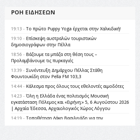
ΡΟΉ ΕΙΔΉΣΕΩΝ
19:13 -
Το πρώτο Puppy Yoga έρχεται στην Χαλκιδική!
19:10 -
Επίσκεψη αυστραλών τουριστικών
δημοσιογράφων στην Πέλλα
18:56 -
Βάζουμε τα μπάζα στη θέση τους –
Προλαμβάνουμε τις πυρκαγιές
13:39 -
Συνέντευξη Δημάρχου Πέλλας Στάθη
Φουντουκίδη στον Pella FM 103,3
14:44 -
Κάλεσμα προς όλους τους εθελοντές αιμοδότες
14:23 -
Όλη η Ελλάδα ένας πολιτισμός Μουσική
εγκατάσταση Πόλεμος και «Ειρήνη;» 5, 6 Αυγούστου 2026
| Αρχαία Έδεσσα, Αρχαιολογικός Χώρος Λόγγου
14:19 -
Τοποθέτηση Λάκη Βασιλειάδη για την
Αναθεώρηση του Συντάγματος: «Σε τέτοιες κορυφαίες
θεσμικές διαδικασίες υπάρχει μόνο η ευθύνη απέναντι
στις επόμενες γενιές»