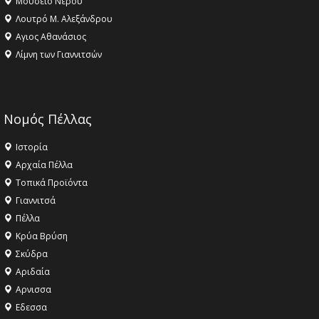
Μουσείο Νερού
Λουτρό Μ. Αλεξάνδρου
Αγιος Αθανάσιος
Λίμνη των Γιαννιτσών
Νομός Πέλλας
Ιστορία
Αρχαία Πέλλα
Τοπικά Προϊόντα
Γιαννιτσά
Πέλλα
Κρύα Βρύση
Σκύδρα
Αριδαία
Aρνισσα
Eδεσσα