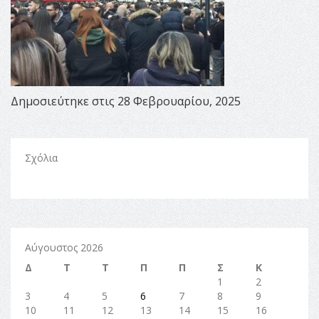
Δημοσιεύτηκε στις 28 Φεβρουαρίου, 2025
Σχόλια
Αύγουστος 2026
Δ
Τ
Τ
Π
Π
Σ
Κ
1
2
3
4
5
6
7
8
9
10
11
12
13
14
15
16