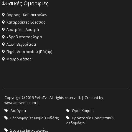
Φυσικές Ομορφιές
Βόρρας - Καϊμάκτσαλαν
Καταρράκτες Έδεσσας
Λουτράκι - Λουτρά
Υδροβιότοπος Άγρα
Λίμνη Βεγορίτιδα
Πηγές Λουτρακίου (Πόζαρ)
Μαύρο Δάσος
Copyright © 2019 PellaTv - All rights reserved. | Created by
www.aneveno.com
|
Διαύγεια
Όροι Χρήσης
Πληροφορίες Νομού Πέλλας
Προστασία Προσωπικών
Δεδομένων
Στοιχεία Επικοινωνίας