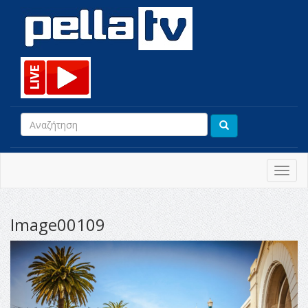
Toggl
navig
Image00109