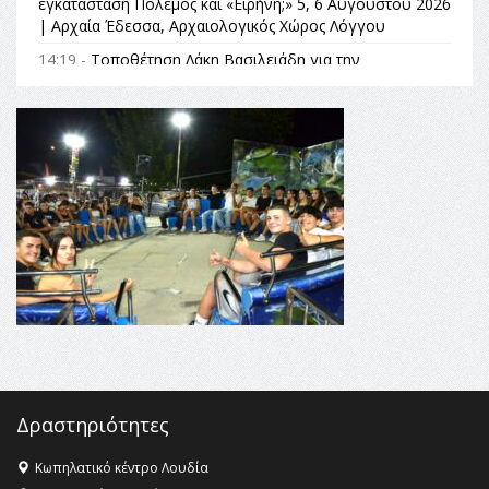
εγκατάσταση Πόλεμος και «Ειρήνη;» 5, 6 Αυγούστου 2026
| Αρχαία Έδεσσα, Αρχαιολογικός Χώρος Λόγγου
14:19 -
Τοποθέτηση Λάκη Βασιλειάδη για την
Αναθεώρηση του Συντάγματος: «Σε τέτοιες κορυφαίες
θεσμικές διαδικασίες υπάρχει μόνο η ευθύνη απέναντι
στις επόμενες γενιές»
16:35 -
Το πρόγραμμα του ΠΑΟΚ στον δεύτερο γύρο του
Champions League!
16:27 -
Όλυμπος: Εντάχθηκε στον Κατάλογο Παγκόσμιας
Κληρονομιάς της UNESCO – Ομόφωνη η απόφαση Ο
Όλυμπος αναγνωρίστηκε ως φυσικό και πολιτιστικό
αγαθό εξέχουσας οικουμενικής αξίας για την
ανθρωπότητα
16:18 -
ΕΝΟΡΙΑΚΕΣ ΚΑΛΟΚΑΙΡΙΝΕΣ ΔΡΑΣΕΙΣ ΓΙΑ ΠΑΙΔΙΑ
ΣΤΗΝ ΕΔΕΣΣΑ
Δραστηριότητες
Κωπηλατικό κέντρο Λουδία