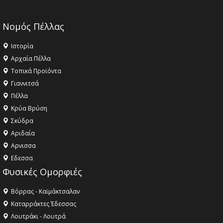
Νομός Πέλλας
Ιστορία
Αρχαία Πέλλα
Τοπικά Προϊόντα
Γιαννιτσά
Πέλλα
Κρύα Βρύση
Σκύδρα
Αριδαία
Aρνισσα
Eδεσσα
Φυσικές Ομορφιές
Βόρρας - Καϊμάκτσαλαν
Καταρράκτες Έδεσσας
Λουτράκι - Λουτρά