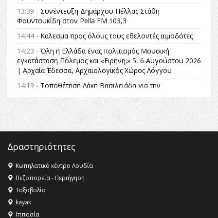
13:39 -
Συνέντευξη Δημάρχου Πέλλας Στάθη
Φουντουκίδη στον Pella FM 103,3
14:44 -
Κάλεσμα προς όλους τους εθελοντές αιμοδότες
14:23 -
Όλη η Ελλάδα ένας πολιτισμός Μουσική
εγκατάσταση Πόλεμος και «Ειρήνη;» 5, 6 Αυγούστου 2026
| Αρχαία Έδεσσα, Αρχαιολογικός Χώρος Λόγγου
14:19 -
Τοποθέτηση Λάκη Βασιλειάδη για την
Αναθεώρηση του Συντάγματος: «Σε τέτοιες κορυφαίες
θεσμικές διαδικασίες υπάρχει μόνο η ευθύνη απέναντι
στις επόμενες γενιές»
16:35 -
Το πρόγραμμα του ΠΑΟΚ στον δεύτερο γύρο του
Champions League!
Δραστηριότητες
16:27 -
Όλυμπος: Εντάχθηκε στον Κατάλογο Παγκόσμιας
Κληρονομιάς της UNESCO – Ομόφωνη η απόφαση Ο
Κωπηλατικό κέντρο Λουδία
Όλυμπος αναγνωρίστηκε ως φυσικό και πολιτιστικό
Πεζοπορεία - Περιήγηση
αγαθό εξέχουσας οικουμενικής αξίας για την
Τοξοβολία
ανθρωπότητα
kayak
16:18 -
ΕΝΟΡΙΑΚΕΣ ΚΑΛΟΚΑΙΡΙΝΕΣ ΔΡΑΣΕΙΣ ΓΙΑ ΠΑΙΔΙΑ
Ιππασία