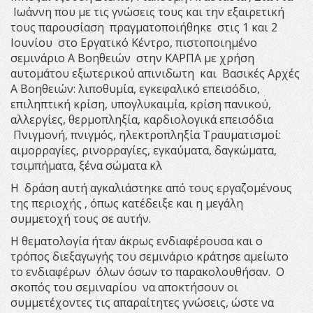
Ιωάννη που με τις γνώσεις τους και την εξαιρετική
τους παρουσίαση πραγματοποιήθηκε στις 1 και 2
Ιουνίου στο Εργατικό Κέντρο, πιστοποιημένο
σεμινάριο Α Βοηθειών στην ΚΑΡΠΑ με χρήση
αυτομάτου εξωτερικού απινιδωτη και Βασικές Αρχές
Α Βοηθειών: λιποθυμία, εγκεφαλικό επεισόδιο,
επιληπτική κρίση, υπογλυκαιμία, κρίση πανικού,
αλλεργίες, θερμοπληξία, καρδιολογικά επεισόδια
Πνιγμονή, πνιγμός, ηλεκτροπληξία Τραυματισμοί:
αιμορραγίες, ρινορραγίες, εγκαύματα, δαγκώματα,
τσιμπήματα, ξένα σώματα κλ
Η δράση αυτή αγκαλιάστηκε από τους εργαζομένους
της περιοχής , όπως κατέδειξε και η μεγάλη
συμμετοχή τους σε αυτήν.
Η θεματολογία ήταν άκρως ενδιαφέρουσα και ο
τρόπος διεξαγωγής του σεμινάριο κράτησε αμείωτο
το ενδιαφέρων όλων όσων το παρακολουθήσαν. Ο
σκοπός του σεμιναρίου να αποκτήσουν οι
συμμετέχοντες τις απαραίτητες γνώσεις, ώστε να