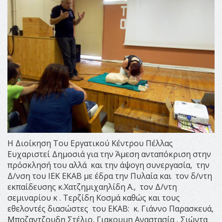
H Διοίκηση Του Εργατικού Κέντρου Πέλλας
Ευχαριστεί Δημοσιά για την Άμεση ανταπόκριση στην
πρόσκλησή του αλλά και την άψογη συνεργασία, την
Δ/νση του ΙΕΚ ΕΚΑΒ με έδρα την Πυλαία και τον δ/ντη
εκπαίδευσης κ.Χατζημιχαηλίδη Α., τον Δ/ντη
σεμιναρίου κ . Τερζίδη Κοσμά καθώς και τους
εθελοντές διασώστες του ΕΚΑΒ: κ. Γιάννο Παρασκευά,
Μποζαντζουδη Στέλιο, Γιακουμη Αναστασία , Σιώντα