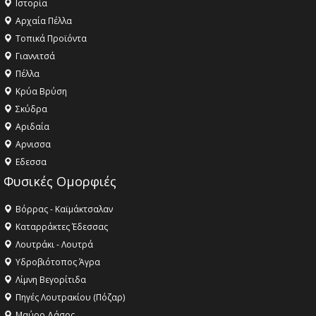
Ιστορία
Αρχαία Πέλλα
Τοπικά Προϊόντα
Γιαννιτσά
Πέλλα
Κρύα Βρύση
Σκύδρα
Αριδαία
Aρνισσα
Eδεσσα
Φυσικές Ομορφιές
Βόρρας - Καϊμάκτσαλαν
Καταρράκτες Έδεσσας
Λουτράκι - Λουτρά
Υδροβιότοπος Άγρα
Λίμνη Βεγορίτιδα
Πηγές Λουτρακίου (Πόζαρ)
Μαύρο Δάσος