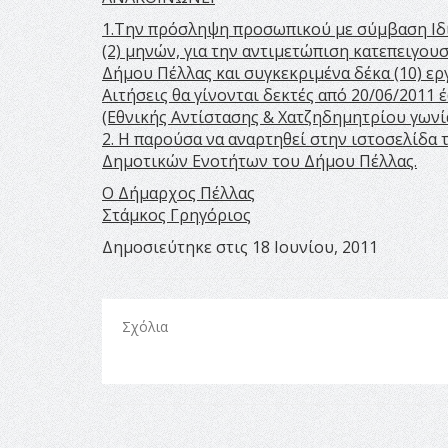
1.Την πρόσληψη προσωπικού με σύμβαση Ιδι
(2) μηνών, για την αντιμετώπιση κατεπειγο
Δήμου Πέλλας και συγκεκριμένα δέκα (10) ερ
Αιτήσεις θα γίνονται δεκτές από 20/06/2011
(Εθνικής Αντίστασης & Χατζηδημητρίου γωνία
2. Η παρούσα να αναρτηθεί στην ιστοσελίδα
Δημοτικών Ενοτήτων του Δήμου Πέλλας.
Ο Δήμαρχος Πέλλας
Στάμκος Γρηγόριος
Δημοσιεύτηκε στις 18 Ιουνίου, 2011
Σχόλια