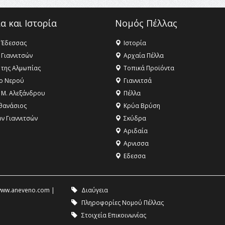
α και Ιστορία
Νομός Πέλλας
 Έδεσσας
Ιστορία
 Γιαννιτσών
Αρχαία Πέλλα
 της Αλμωπίας
Τοπικά Προϊόντα
ο Νερού
Γιαννιτσά
 Μ. Αλεξάνδρου
Πέλλα
θανάσιος
Κρύα Βρύση
ων Γιαννιτσών
Σκύδρα
Αριδαία
Aρνισσα
Eδεσσα
ww.aneveno.com
|
Διαύγεια
Πληροφορίες Νομού Πέλλας
Στοιχεία Επικοινωνίας