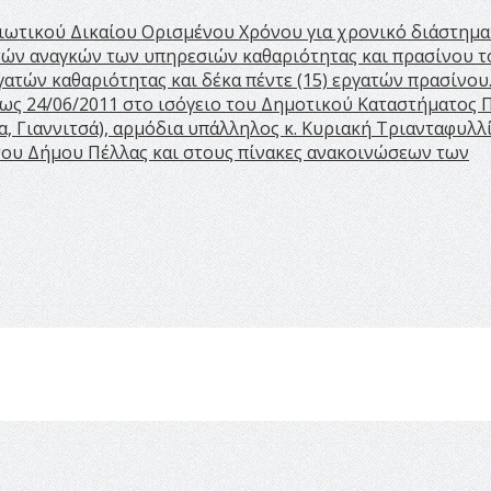
ωτικού Δικαίου Ορισμένου Χρόνου για χρονικό διάστημα
υσών αναγκών των υπηρεσιών καθαριότητας και πρασίνου τ
γατών καθαριότητας και δέκα πέντε (15) εργατών πρασίνου
 έως 24/06/2011 στο ισόγειο του Δημοτικού Καταστήματος 
, Γιαννιτσά), αρμόδια υπάλληλος κ. Κυριακή Τριανταφυλλ
 του Δήμου Πέλλας και στους πίνακες ανακοινώσεων των