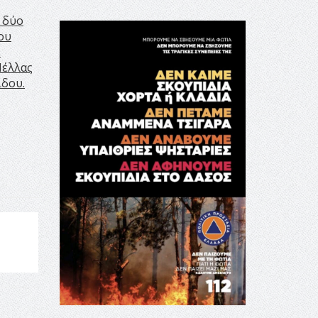
 δύο
ου
.
Πέλλας
ίδου.