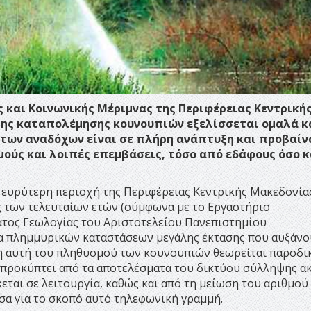
ς και Κοινωνικής Μέριμνας της Περιφέρειας Κεντρική
της καταπολέμησης κουνουπιών εξελίσσεται ομαλά κ
 των αναδόχων είναι σε πλήρη ανάπτυξη και προβαίν
ούς και λοιπές επεμβάσεις, τόσο από εδάφους όσο κ
ν ευρύτερη περιοχή της Περιφέρειας Κεντρικής Μακεδονία
 των τελευταίων ετών (σύμφωνα με το Εργαστήριο
ατος Γεωλογίας του Αριστοτελείου Πανεπιστημίου
ία πλημμυρικών καταστάσεων μεγάλης έκτασης που αυξάνο
 αυτή του πληθυσμού των κουνουπιών θεωρείται παροδικ
 προκύπτει από τα αποτελέσματα του δικτύου σύλληψης α
εται σε λειτουργία, καθώς και από τη μείωση του αριθμού
α για το σκοπό αυτό τηλεφωνική γραμμή.