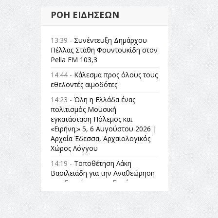
ΡΟΉ ΕΙΔΉΣΕΩΝ
13:39 -
Συνέντευξη Δημάρχου
Πέλλας Στάθη Φουντουκίδη στον
Pella FM 103,3
14:44 -
Κάλεσμα προς όλους τους
εθελοντές αιμοδότες
14:23 -
Όλη η Ελλάδα ένας
πολιτισμός Μουσική
εγκατάσταση Πόλεμος και
«Ειρήνη;» 5, 6 Αυγούστου 2026 |
Αρχαία Έδεσσα, Αρχαιολογικός
Χώρος Λόγγου
14:19 -
Τοποθέτηση Λάκη
Βασιλειάδη για την Αναθεώρηση
του Συντάγματος: «Σε τέτοιες
κορυφαίες θεσμικές διαδικασίες
υπάρχει μόνο η ευθύνη απέναντι
στις επόμενες γενιές»