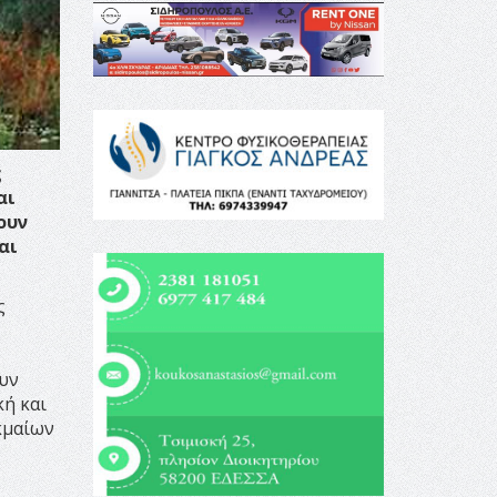
ς
αι
ουν
αι
ς
υν
ή και
κμαίων