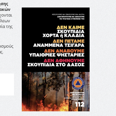
ησης
ιακών
χονται
όλεων
ία της
υσμούς
ς.