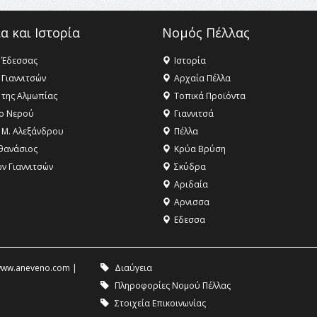
α και Ιστορία
Νομός Πέλλας
 Έδεσσας
Ιστορία
 Γιαννιτσών
Αρχαία Πέλλα
 της Αλμωπίας
Τοπικά Προϊόντα
ο Νερού
Γιαννιτσά
 Μ. Αλεξάνδρου
Πέλλα
θανάσιος
Κρύα Βρύση
ων Γιαννιτσών
Σκύδρα
Αριδαία
Aρνισσα
Eδεσσα
ww.aneveno.com
|
Διαύγεια
Πληροφορίες Νομού Πέλλας
Στοιχεία Επικοινωνίας