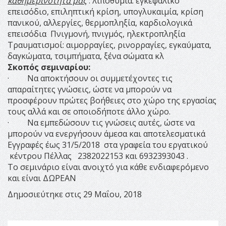
καθημερινότητα μας
: λιποθυμία. εγκεφαλικό
επεισόδιο, επιληπτική κρίση, υπογλυκαιμία, κρίση
πανικού, αλλεργίες, θερμοπληξία, καρδιολογικά
επεισόδια
Πνιγμονή, πνιγμός, ηλεκτροπληξία
Τραυματισμοί: αιμορραγίες, ρινορραγίες, εγκαύματα,
δαγκώματα, τσιμπήματα, ξένα σώματα κλ
Σκοπός σεμιναρίου:
·
Να αποκτήσουν οι συμμετέχοντες τις
απαραίτητες γνώσεις, ώστε να μπορούν να
προσφέρουν πρώτες βοήθειες στο χώρο της εργασίας
τους αλλά και σε οποιοδήποτε άλλο χώρο.
·
Να εμπεδώσουν τις γνώσεις αυτές, ώστε να
μπορούν να ενεργήσουν άμεσα και αποτελεσματικά
Εγγραφές έως 31/5/2018
στα γραφεία του εργατικού
κέντρου Πέλλας
2382022153 και 6932393043 .
Το σεμινάριο είναι ανοιχτό για κάθε ενδιαφερόμενο
και είναι ΔΩΡΕΑΝ
Δημοσιεύτηκε στις 29 Μαΐου, 2018