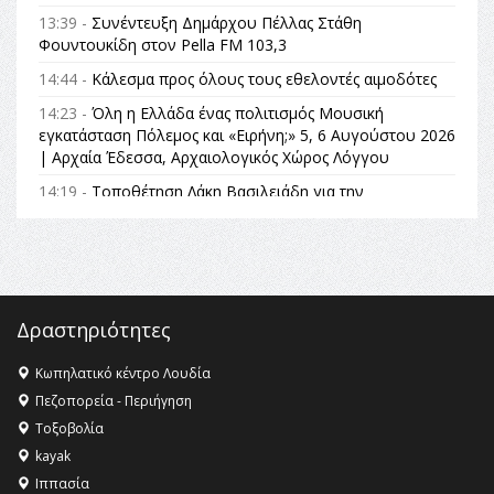
13:39 -
Συνέντευξη Δημάρχου Πέλλας Στάθη
Φουντουκίδη στον Pella FM 103,3
14:44 -
Κάλεσμα προς όλους τους εθελοντές αιμοδότες
14:23 -
Όλη η Ελλάδα ένας πολιτισμός Μουσική
εγκατάσταση Πόλεμος και «Ειρήνη;» 5, 6 Αυγούστου 2026
| Αρχαία Έδεσσα, Αρχαιολογικός Χώρος Λόγγου
14:19 -
Τοποθέτηση Λάκη Βασιλειάδη για την
Αναθεώρηση του Συντάγματος: «Σε τέτοιες κορυφαίες
θεσμικές διαδικασίες υπάρχει μόνο η ευθύνη απέναντι
στις επόμενες γενιές»
16:35 -
Το πρόγραμμα του ΠΑΟΚ στον δεύτερο γύρο του
Champions League!
Δραστηριότητες
16:27 -
Όλυμπος: Εντάχθηκε στον Κατάλογο Παγκόσμιας
Κληρονομιάς της UNESCO – Ομόφωνη η απόφαση Ο
Κωπηλατικό κέντρο Λουδία
Όλυμπος αναγνωρίστηκε ως φυσικό και πολιτιστικό
Πεζοπορεία - Περιήγηση
αγαθό εξέχουσας οικουμενικής αξίας για την
Τοξοβολία
ανθρωπότητα
kayak
16:18 -
ΕΝΟΡΙΑΚΕΣ ΚΑΛΟΚΑΙΡΙΝΕΣ ΔΡΑΣΕΙΣ ΓΙΑ ΠΑΙΔΙΑ
Ιππασία
ΣΤΗΝ ΕΔΕΣΣΑ