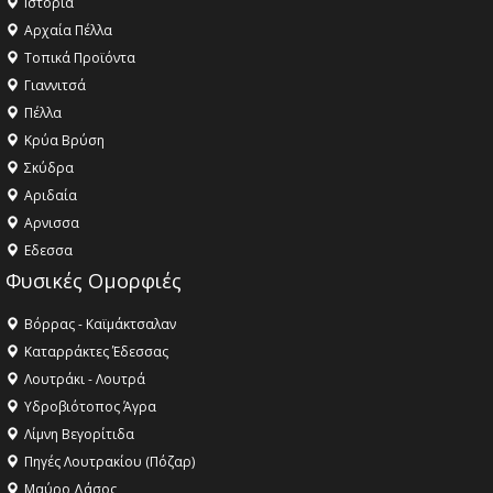
Ιστορία
Αρχαία Πέλλα
Τοπικά Προϊόντα
Γιαννιτσά
Πέλλα
Κρύα Βρύση
Σκύδρα
Αριδαία
Aρνισσα
Eδεσσα
Φυσικές Ομορφιές
Βόρρας - Καϊμάκτσαλαν
Καταρράκτες Έδεσσας
Λουτράκι - Λουτρά
Υδροβιότοπος Άγρα
Λίμνη Βεγορίτιδα
Πηγές Λουτρακίου (Πόζαρ)
Μαύρο Δάσος