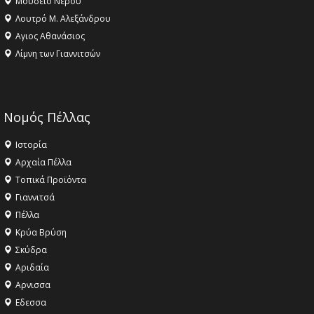
Μουσείο Νερού
Λουτρό Μ. Αλεξάνδρου
Αγιος Αθανάσιος
Λίμνη των Γιαννιτσών
Νομός Πέλλας
Ιστορία
Αρχαία Πέλλα
Τοπικά Προϊόντα
Γιαννιτσά
Πέλλα
Κρύα Βρύση
Σκύδρα
Αριδαία
Aρνισσα
Eδεσσα