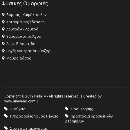
Φυσικές Ομορφιές
Βόρρας - Καϊμάκτσαλαν
Καταρράκτες Έδεσσας
Λουτράκι - Λουτρά
Υδροβιότοπος Άγρα
Λίμνη Βεγορίτιδα
Πηγές Λουτρακίου (Πόζαρ)
Μαύρο Δάσος
Copyright © 2019 PellaTv - All rights reserved. | Created by
www.aneveno.com
|
Διαύγεια
Όροι Χρήσης
Πληροφορίες Νομού Πέλλας
Προστασία Προσωπικών
Δεδομένων
Στοιχεία Επικοινωνίας