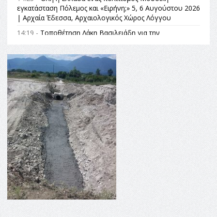
εγκατάσταση Πόλεμος και «Ειρήνη;» 5, 6 Αυγούστου 2026
| Αρχαία Έδεσσα, Αρχαιολογικός Χώρος Λόγγου
14:19 -
Τοποθέτηση Λάκη Βασιλειάδη για την
Αναθεώρηση του Συντάγματος: «Σε τέτοιες κορυφαίες
θεσμικές διαδικασίες υπάρχει μόνο η ευθύνη απέναντι
στις επόμενες γενιές»
16:35 -
Το πρόγραμμα του ΠΑΟΚ στον δεύτερο γύρο του
Champions League!
16:27 -
Όλυμπος: Εντάχθηκε στον Κατάλογο Παγκόσμιας
Κληρονομιάς της UNESCO – Ομόφωνη η απόφαση Ο
Όλυμπος αναγνωρίστηκε ως φυσικό και πολιτιστικό
αγαθό εξέχουσας οικουμενικής αξίας για την
ανθρωπότητα
16:18 -
ΕΝΟΡΙΑΚΕΣ ΚΑΛΟΚΑΙΡΙΝΕΣ ΔΡΑΣΕΙΣ ΓΙΑ ΠΑΙΔΙΑ
ΣΤΗΝ ΕΔΕΣΣΑ