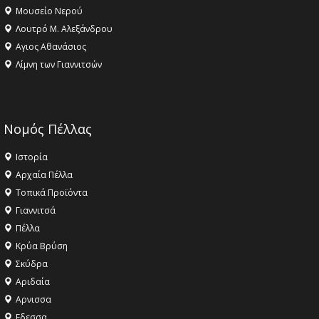
Μουσείο Νερού
Λουτρό Μ. Αλεξάνδρου
Αγιος Αθανάσιος
Λίμνη των Γιαννιτσών
Νομός Πέλλας
Ιστορία
Αρχαία Πέλλα
Τοπικά Προϊόντα
Γιαννιτσά
Πέλλα
Κρύα Βρύση
Σκύδρα
Αριδαία
Aρνισσα
Eδεσσα