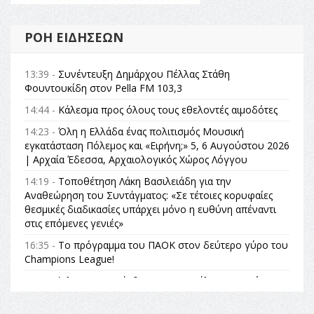
ΡΟΉ ΕΙΔΉΣΕΩΝ
13:39 -
Συνέντευξη Δημάρχου Πέλλας Στάθη
Φουντουκίδη στον Pella FM 103,3
14:44 -
Κάλεσμα προς όλους τους εθελοντές αιμοδότες
14:23 -
Όλη η Ελλάδα ένας πολιτισμός Μουσική
εγκατάσταση Πόλεμος και «Ειρήνη;» 5, 6 Αυγούστου 2026
| Αρχαία Έδεσσα, Αρχαιολογικός Χώρος Λόγγου
14:19 -
Τοποθέτηση Λάκη Βασιλειάδη για την
Αναθεώρηση του Συντάγματος: «Σε τέτοιες κορυφαίες
θεσμικές διαδικασίες υπάρχει μόνο η ευθύνη απέναντι
στις επόμενες γενιές»
16:35 -
Το πρόγραμμα του ΠΑΟΚ στον δεύτερο γύρο του
Champions League!
16:27 -
Όλυμπος: Εντάχθηκε στον Κατάλογο Παγκόσμιας
Κληρονομιάς της UNESCO – Ομόφωνη η απόφαση Ο
Όλυμπος αναγνωρίστηκε ως φυσικό και πολιτιστικό