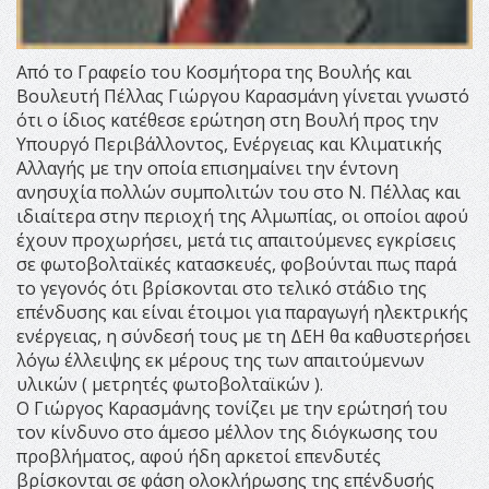
Από το Γραφείο του Κοσμήτορα της Βουλής και
Βουλευτή Πέλλας Γιώργου Καρασμάνη γίνεται γνωστό
ότι ο ίδιος κατέθεσε ερώτηση στη Βουλή προς την
Υπουργό Περιβάλλοντος, Ενέργειας και Κλιματικής
Αλλαγής με την οποία επισημαίνει την έντονη
ανησυχία πολλών συμπολιτών του στο Ν. Πέλλας και
ιδιαίτερα στην περιοχή της Αλμωπίας, οι οποίοι αφού
έχουν προχωρήσει, μετά τις απαιτούμενες εγκρίσεις
σε φωτοβολταϊκές κατασκευές, φοβούνται πως παρά
το γεγονός ότι βρίσκονται στο τελικό στάδιο της
επένδυσης και είναι έτοιμοι για παραγωγή ηλεκτρικής
ενέργειας, η σύνδεσή τους με τη ΔΕΗ θα καθυστερήσει
λόγω έλλειψης εκ μέρους της των απαιτούμενων
υλικών ( μετρητές φωτοβολταϊκών ).
Ο Γιώργος Καρασμάνης τονίζει με την ερώτησή του
τον κίνδυνο στο άμεσο μέλλον της διόγκωσης του
προβλήματος, αφού ήδη αρκετοί επενδυτές
βρίσκονται σε φάση ολοκλήρωσης της επένδυσής