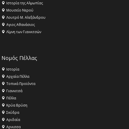
Ιστορία της Αλμωπίας
Μουσείο Νερού
Λουτρό Μ. Αλεξάνδρου
Αγιος Αθανάσιος
Λίμνη των Γιαννιτσών
Νομός Πέλλας
Ιστορία
Αρχαία Πέλλα
Τοπικά Προϊόντα
Γιαννιτσά
Πέλλα
Κρύα Βρύση
Σκύδρα
Αριδαία
Aρνισσα