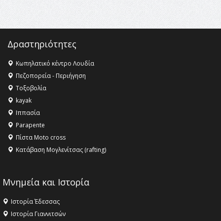
11:36 -
Λάκης Βασιλειάδης, Συνέντευξη PellaFm 103,3 για
το Μουσείο της Πέλλας, Λουτρά Πόζαρ και Χιονοδρομικό
18:09 -
Αυτό το καλοκαίρι δίνουμε ραντεβού στο πιο
όμορφο θερινό σινεμά της Ελλάδας!
Δραστηριότητες
Κωπηλατικό κέντρο Λουδία
Πεζοπορεία - Περιήγηση
Τοξοβολία
kayak
Ιππασία
Parapente
Πίστα Moto cross
Κατάβαση Μογλενίτσας (rafting)
Μνημεία και Ιστορία
Ιστορία Έδεσσας
Ιστορία Γιαννιτσών