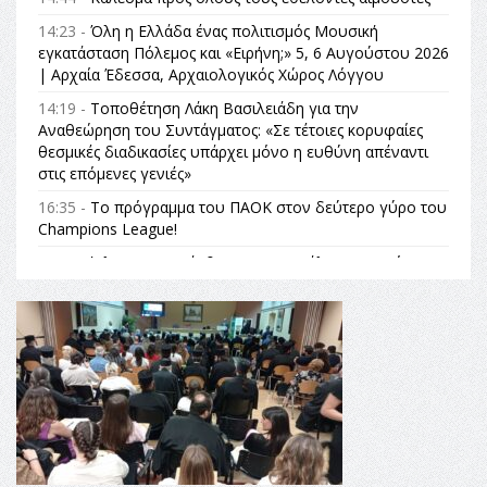
14:23 -
Όλη η Ελλάδα ένας πολιτισμός Μουσική
εγκατάσταση Πόλεμος και «Ειρήνη;» 5, 6 Αυγούστου 2026
| Αρχαία Έδεσσα, Αρχαιολογικός Χώρος Λόγγου
14:19 -
Τοποθέτηση Λάκη Βασιλειάδη για την
Αναθεώρηση του Συντάγματος: «Σε τέτοιες κορυφαίες
θεσμικές διαδικασίες υπάρχει μόνο η ευθύνη απέναντι
στις επόμενες γενιές»
16:35 -
Το πρόγραμμα του ΠΑΟΚ στον δεύτερο γύρο του
Champions League!
16:27 -
Όλυμπος: Εντάχθηκε στον Κατάλογο Παγκόσμιας
Κληρονομιάς της UNESCO – Ομόφωνη η απόφαση Ο
Όλυμπος αναγνωρίστηκε ως φυσικό και πολιτιστικό
αγαθό εξέχουσας οικουμενικής αξίας για την
ανθρωπότητα
16:18 -
ΕΝΟΡΙΑΚΕΣ ΚΑΛΟΚΑΙΡΙΝΕΣ ΔΡΑΣΕΙΣ ΓΙΑ ΠΑΙΔΙΑ
ΣΤΗΝ ΕΔΕΣΣΑ
16:15 -
Εργασίες συντήρησης οδοφωτισμού στην Ενωτική
Οδό Σίνδου από την Περιφέρεια Κεντρικής Μακεδονίας