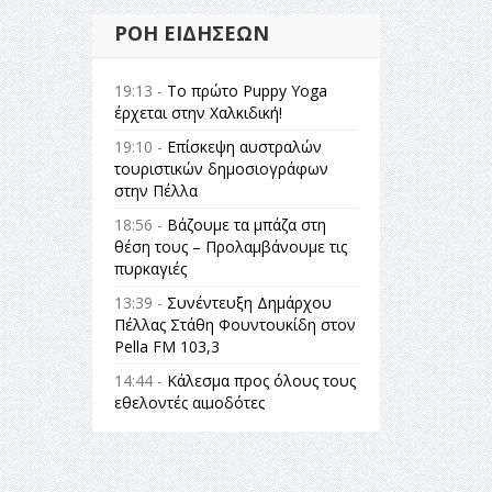
ΡΟΉ ΕΙΔΉΣΕΩΝ
19:13 -
Το πρώτο Puppy Yoga
έρχεται στην Χαλκιδική!
19:10 -
Επίσκεψη αυστραλών
τουριστικών δημοσιογράφων
στην Πέλλα
18:56 -
Βάζουμε τα μπάζα στη
θέση τους – Προλαμβάνουμε τις
πυρκαγιές
13:39 -
Συνέντευξη Δημάρχου
Πέλλας Στάθη Φουντουκίδη στον
Pella FM 103,3
14:44 -
Κάλεσμα προς όλους τους
εθελοντές αιμοδότες
14:23 -
Όλη η Ελλάδα ένας
πολιτισμός Μουσική
εγκατάσταση Πόλεμος και