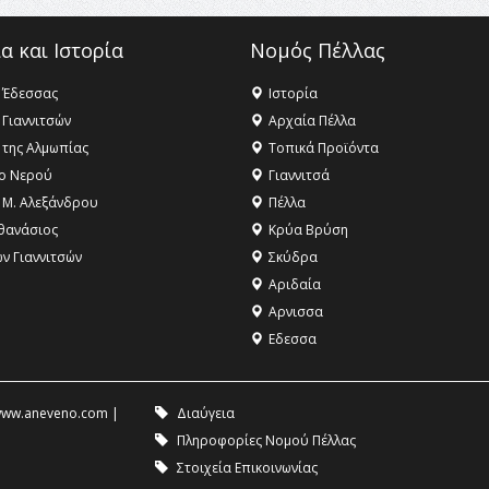
α και Ιστορία
Νομός Πέλλας
 Έδεσσας
Ιστορία
 Γιαννιτσών
Αρχαία Πέλλα
 της Αλμωπίας
Τοπικά Προϊόντα
ο Νερού
Γιαννιτσά
 Μ. Αλεξάνδρου
Πέλλα
θανάσιος
Κρύα Βρύση
ων Γιαννιτσών
Σκύδρα
Αριδαία
Aρνισσα
Eδεσσα
ww.aneveno.com
|
Διαύγεια
Πληροφορίες Νομού Πέλλας
Στοιχεία Επικοινωνίας