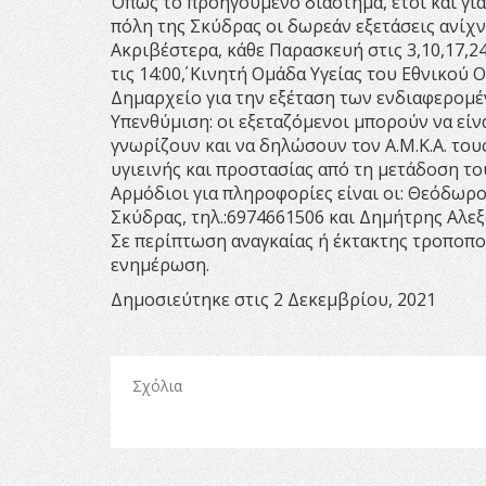
Όπως το προηγούμενο διάστημα, έτσι και γι
πόλη της Σκύδρας οι δωρεάν εξετάσεις ανίχ
Ακριβέστερα, κάθε Παρασκευή στις 3,10,17,24 
τις 14:00΄, Κινητή Ομάδα Υγείας του Εθνικού
Δημαρχείο για την εξέταση των ενδιαφερομέ
Υπενθύμιση: οι εξεταζόμενοι μπορούν να είνα
γνωρίζουν και να δηλώσουν τον Α.Μ.Κ.Α. του
υγιεινής και προστασίας από τη μετάδοση του
Αρμόδιοι για πληροφορίες είναι οι: Θεόδωρ
Σκύδρας, τηλ.:6974661506 και Δημήτρης Αλεξ
Σε περίπτωση αναγκαίας ή έκτακτης τροποπο
ενημέρωση.
Δημοσιεύτηκε στις 2 Δεκεμβρίου, 2021
Σχόλια