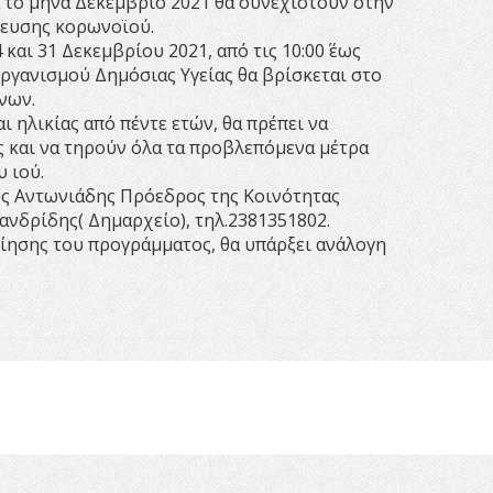
α το μήνα Δεκέμβριο 2021 θα συνεχιστούν στην
νευσης κορωνοϊού.
και 31 Δεκεμβρίου 2021, από τις 10:00΄ έως
 Οργανισμού Δημόσιας Υγείας θα βρίσκεται στο
νων.
ι ηλικίας από πέντε ετών, θα πρέπει να
ς και να τηρούν όλα τα προβλεπόμενα μέτρα
 ιού.
ος Αντωνιάδης Πρόεδρος της Κοινότητας
ανδρίδης( Δημαρχείο), τηλ.2381351802.
ίησης του προγράμματος, θα υπάρξει ανάλογη