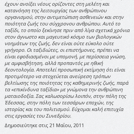
έχουν ανοίξει νέους ορίζοντες στη μελέτη και
κατανόηση της λειτουργίας των ανθρώπινου
οργανισμού, στην αντιμετώπιση ασθενειών και στην
ποιότητα ζωής του σύγχρονου ανθρώπου.
Αυτό το
ταξίδι, το οποίο ξεκίνησε πριν από λίγα σχετικά χρόνια
στον άγνωστο και μαγευτικό κόσμο των βιολογικών
νοημάτων της ζωής, δεν είναι ούτε εύκολο ούτε
γρήγορο.
Οι ταξιδιώτες, οι επιστήμονες, πρέπει να
είναι εφοδιασμένοι με υπομονή, με περίσσεια γνώση,
με αμφισβήτηση, αλλά προπαντός με ηθική
δεοντολογία.
Αποτελεί προσωπική εκτίμηση ότι είναι
προτιμότερο να στοχεύεται ανεύρεση τρόπων
βελτίωσης της ποιότητας της καθημερινής ζωής, παρά
τα «επικίνδυνα ταξίδια» με γνώμονα την ανθρώπινη
ματαιοδοξία.
Σας καλωσορίσω λοιπόν, στην πόλη της
Έδεσσας, στην πόλη των τεσσάρων εποχών, της
ιστορίας και του πολιτισμού.
Εύχομαι καλή επιτυχία
στις εργασίες του Συνεδρίου.
Δημοσιεύτηκε στις 21 Μαΐου, 2011