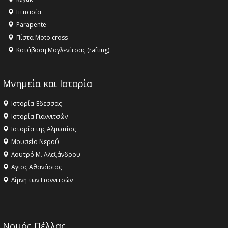
16:18 -
ΕΝΟΡΙΑΚΕΣ ΚΑΛΟΚΑΙΡΙΝΕΣ ΔΡΑΣΕΙΣ ΓΙΑ ΠΑΙΔΙΑ
Ιππασία
ΣΤΗΝ ΕΔΕΣΣΑ
Parapente
Πίστα Moto cross
Κατάβαση Μογλενίτσας (rafting)
Μνημεία και Ιστορία
Ιστορία Έδεσσας
Ιστορία Γιαννιτσών
Ιστορία της Αλμωπίας
Μουσείο Νερού
Λουτρό Μ. Αλεξάνδρου
Αγιος Αθανάσιος
Λίμνη των Γιαννιτσών
Νομός Πέλλας