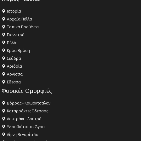
Ιστορία
Αρχαία Πέλλα
Τοπικά Προϊόντα
Γιαννιτσά
Πέλλα
Κρύα Βρύση
Σκύδρα
Αριδαία
Aρνισσα
Eδεσσα
Φυσικές Ομορφιές
Βόρρας - Καϊμάκτσαλαν
Καταρράκτες Έδεσσας
Λουτράκι - Λουτρά
Υδροβιότοπος Άγρα
Λίμνη Βεγορίτιδα