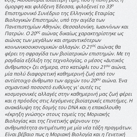
ο
όμορφη και φιλόξενη Έδεσσα, φιλοξενεί το 33
Επιστημονικό Συνέδριο της Ελληνικής Εταιρίας
Βιολογικών Επιστημών, υπό την αιγίδα των
Πανεπιστημίων Αθηνών, Θεσσαλονίκη, Ιωαννίνων και
ος
Πατρών.
Ο 20
αιώνας δικαίως χαρακτηρίστηκε ως
αιώνας των μεγάλων και σημαντικότερων
ος
κοινωνικοοικονομικών αλλαγών. Ο 21
αιώνας θα
φέρει τη σφραγίδα των βιοϊατρικών επιστημών. Με τη
ραγδαία εξέλιξη της τεχνολογίας, ο μέσος «Δυτικός
ου
άνθρωπος» ζει σήμερα, στο κατώφλι του 21
αιώνα,
μία πολύ διαφορετική καθημερινή ζωή από τον
ου
αντίστοιχο άνθρωπο των αρχών του 20
αιώνα. Ένα
σημαντικό ποσοστό ευθύνης γι' αυτές τις
κοσμογονικές αλλαγές στην καθημερινή μας ζωή φέρει
και η πρόοδος στις λεγόμενες βιοϊατρικές επιστήμες.
Η
ανακάλυψη της δομής του
DNA
και η επακόλουθη
«έκρηξη γνώσης» στους τομείς της Μοριακής
Βιολογίας και της Γενετικής φέρνουν την
ανθρωπότητα αντιμέτωπη με μία νέα τάξη πραγμάτων.
Είναι βέβαιο πως η Μοριακή Βιολογία και η Γενετική