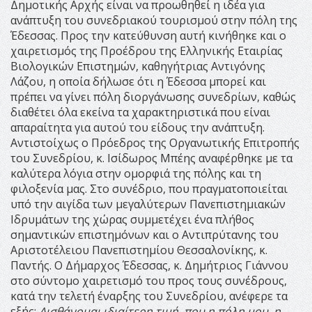
Δημοτικής Αρχής είναι να προωθηθεί η ιδέα για
ανάπτυξη του συνεδριακού τουρισμού στην πόλη της
Έδεσσας. Προς την κατεύθυνση αυτή κινήθηκε και ο
χαιρετισμός της Προέδρου της Ελληνικής Εταιρίας
Βιολογικών Επιστημών, καθηγήτριας Αντιγόνης
Λάζου, η οποία δήλωσε ότι η Έδεσσα μπορεί και
πρέπει να γίνει πόλη διοργάνωσης συνεδρίων, καθώς
διαθέτει όλα εκείνα τα χαρακτηριστικά που είναι
απαραίτητα για αυτού του είδους την ανάπτυξη.
Αντιστοίχως ο Πρόεδρος της Οργανωτικής Επιτροπής
του Συνεδρίου, κ. Ισίδωρος Μπέης αναφέρθηκε με τα
καλύτερα λόγια στην ομορφιά της πόλης και τη
φιλοξενία μας. Στο συνέδριο, που πραγματοποιείται
υπό την αιγίδα των μεγαλύτερων Πανεπιστημιακών
Ιδρυμάτων της χώρας συμμετέχει ένα πλήθος
σημαντικών επιστημόνων και ο Αντιπρύτανης του
Αριστοτέλειου Πανεπιστημίου Θεσσαλονίκης, κ.
Παντής. Ο Δήμαρχος Έδεσσας, κ. Δημήτριος Γιάννου
στο σύντομο χαιρετισμό του προς τους συνέδρους,
κατά την τελετή έναρξης του Συνεδρίου, ανέφερε τα
εξής:
Αισθάνομαι ιδιαίτερη τιμή, που η πόλη μου, η