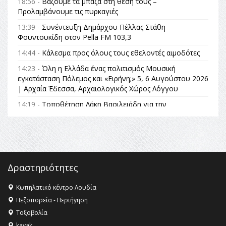
18:56 -
Βάζουμε τα μπάζα στη θέση τους –
Προλαμβάνουμε τις πυρκαγιές
13:39 -
Συνέντευξη Δημάρχου Πέλλας Στάθη
Φουντουκίδη στον Pella FM 103,3
14:44 -
Κάλεσμα προς όλους τους εθελοντές αιμοδότες
14:23 -
Όλη η Ελλάδα ένας πολιτισμός Μουσική
εγκατάσταση Πόλεμος και «Ειρήνη;» 5, 6 Αυγούστου 2026
| Αρχαία Έδεσσα, Αρχαιολογικός Χώρος Λόγγου
14:19 -
Τοποθέτηση Λάκη Βασιλειάδη για την
Αναθεώρηση του Συντάγματος: «Σε τέτοιες κορυφαίες
θεσμικές διαδικασίες υπάρχει μόνο η ευθύνη απέναντι
στις επόμενες γενιές»
16:35 -
Το πρόγραμμα του ΠΑΟΚ στον δεύτερο γύρο του
Champions League!
Δραστηριότητες
16:27 -
Όλυμπος: Εντάχθηκε στον Κατάλογο Παγκόσμιας
Κληρονομιάς της UNESCO – Ομόφωνη η απόφαση Ο
Κωπηλατικό κέντρο Λουδία
Όλυμπος αναγνωρίστηκε ως φυσικό και πολιτιστικό
Πεζοπορεία - Περιήγηση
αγαθό εξέχουσας οικουμενικής αξίας για την
Τοξοβολία
ανθρωπότητα
kayak