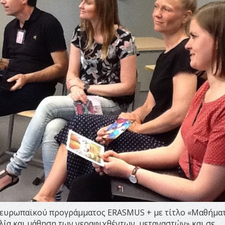
υ ευρωπαϊκού προγράμματος ERASMUS + με τίτλο «Μαθήματ
αλία και μάθηση των νεοαφιχθέντων μεταναστών» και σε