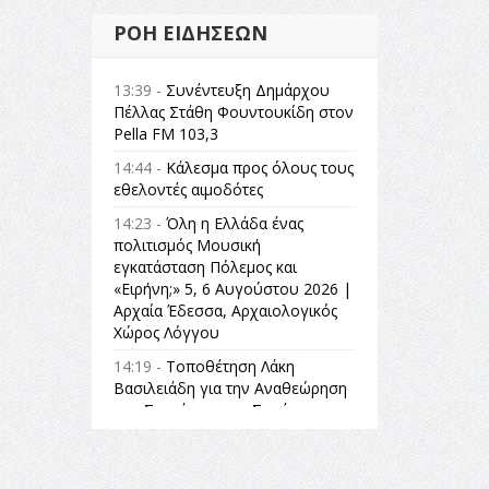
ΡΟΉ ΕΙΔΉΣΕΩΝ
13:39 -
Συνέντευξη Δημάρχου
Πέλλας Στάθη Φουντουκίδη στον
Pella FM 103,3
14:44 -
Κάλεσμα προς όλους τους
εθελοντές αιμοδότες
14:23 -
Όλη η Ελλάδα ένας
πολιτισμός Μουσική
εγκατάσταση Πόλεμος και
«Ειρήνη;» 5, 6 Αυγούστου 2026 |
Αρχαία Έδεσσα, Αρχαιολογικός
Χώρος Λόγγου
14:19 -
Τοποθέτηση Λάκη
Βασιλειάδη για την Αναθεώρηση
του Συντάγματος: «Σε τέτοιες
κορυφαίες θεσμικές διαδικασίες
υπάρχει μόνο η ευθύνη απέναντι
στις επόμενες γενιές»