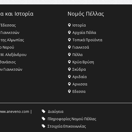
α και Ιστορία
Νομός Πέλλας
 Έδεσσας
Ιστορία
 Γιαννιτσών
Αρχαία Πέλλα
 της Αλμωπίας
Τοπικά Προϊόντα
ο Νερού
Γιαννιτσά
 Μ. Αλεξάνδρου
Πέλλα
θανάσιος
Κρύα Βρύση
ων Γιαννιτσών
Σκύδρα
Αριδαία
Aρνισσα
Eδεσσα
ww.aneveno.com
|
Διαύγεια
Πληροφορίες Νομού Πέλλας
Στοιχεία Επικοινωνίας