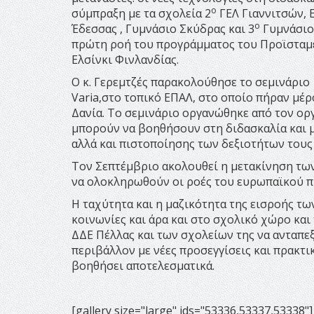
ο
σύμπραξη με τα σχολεία 2
ΓΕΛ Γιαννιτσών, 
ο
Έδεσσας , Γυμνάσιο Σκύδρας και 3
Γυμνάσιο
πρώτη ροή του προγράμματος του Προϊσταμέ
Ελσίνκι Φινλανδίας.
Ο κ. Γερεμτζές παρακολούθησε το σεμινάριο 
Varia,στο τοπικό ΕΠΑΛ, στο οποίο πήραν μέρο
Δανία. Το σεμινάριο οργανώθηκε από τον ορ
μπορούν να βοηθήσουν στη διδασκαλία και 
αλλά και πιστοποίησης των δεξιοτήτων τους
Τον Σεπτέμβριο ακολουθεί η μετακίνηση τω
να ολοκληρωθούν οι ροές του ευρωπαϊκού 
Η ταχύτητα και η μαζικότητα της εισροής τω
κοινωνίες και άρα και στο σχολικό χώρο και
ΔΔΕ Πέλλας και των σχολείων της να ανταπε
περιβάλλον με νέες προσεγγίσεις και πρακτ
βοηθήσει αποτελεσματικά.
[gallery size="large" ids="53336,53337,53338"]