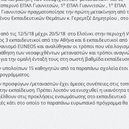
ο
ο
Εσπερινό ΕΠΑΛ Γιαννιτσών, 1
ΕΠΑΛ Γιαννιτσών , 1
ΕΠΑΛ
 Γιαννιτσών πραγματοποίησε την πρώτη μετακίνηση από 
νου Εκπαιδευτικών Θεμάτων κ. Γερεμτζέ Δημητρίου , στο
από τις 12/5/18 μέχρι 20/5/18 στο Ελσίνκι στην περιοχή 
ς 3 εκπαιδευτικοί από την Αθήνα και 6 εκπαιδευτικοί από
γανισμό EUNEOS και αναλύθηκαν οι τρόποι που νέα λογισμ
μάθηση των νεοαφιχθέντων μεταναστών και τρόποι αναγν
 για την ομαλή ένταξή τους στη σωστή βαθμίδα εκπαίδευση
ν υπολοίπων 15 καθηγητών από τα παραπάνω σχολεία έτσι
προγράμματος.
ν προσφύγων /μεταναστών έχει άμεσες συνέπειες στις τοπ
 την εκπαίδευση. Πρέπει λοιπόν να ενισχυθεί η ικανότητα 
ξέλθουν στις προκλήσεις ενσωμάτωσης στο εκπαιδευτικό
ικές κάτι στο οποίο το παραπάνω ευρωπαϊκό πρόγραμμα θα