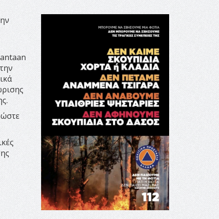
την
Vantaan
 την
ικά
ώρισης
ς.
 ώστε
ικές
της