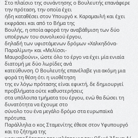
Στο πλαίσιο της συνάντησης ο Βουλευτής επανάφερε
την πρόταση, την οποία έχει
ήδη καταθέσει στον Υπουργό κ. Καραμανλή και έχει
εκφράσει και από το Βήμα της
Βουλής, η οποία αφορά την αναβάθμιση των δύο
υποέργων του συνολικού έργου,
δηλαδή των υφιστάμενων δρόμων «Χαλκηδόνα-
Παραλίμνη» και «Μελίσσι-
Μαυροβούνι», ώστε όλο το έργο να έχει μία ενιαία
διατομή με δύο λωρίδες ανά
κατεύθυνση. Ο Βουλευτής επανέλαβε για ακόμη μια
φορά τη θέση ότι η υιοθέτηση
της εν λόγω πρότασης είναι εφικτή, δε δημιουργεί
προβλήματα ούτε καθυστερήσεις
στα υπόλοιπα τμήματα του έργου, ενώ θα δώσει τη
δυνατότητα να έχουμε στο
σύνολο του ένα μεγάλο δρόμο στα ευρωπαϊκά
πρότυπα.
Παράλληλα ο κος Σταμενίτης έθεσε στον Υφυπουργό
και το ζήτημα της