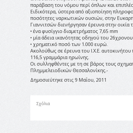
παράβαση του νόμου περί όπλων και επιπλέο
Ειδικότερα, ύστερα από αξιοποίηση πληροφο
ποσότητες ναρκωτικών ουσιών, στην Ευκαρπ
Γιαννιτσών διενήργησαν έρευνα στην οικία 
• ένα φυσίγγιο διαμετρήματος 7,65 mm
• μία άδεια ικανότητας οδηγού του 26χρονο
• χρηματικό ποσό των 1.000 ευρώ.
Ακολούθως σε έρευνα του Ι.Χ.Ε. αυτοκινήτο
116,5 γραμμάρια ηρωίνης.
Οι συλληφθέντες με τη σε βάρος τους σχημα
Πλημμελειοδικών Θεσσαλονίκης.-
Δημοσιεύτηκε στις 9 Μαΐου, 2011
Σχόλια