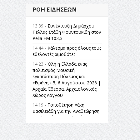
ΡΟΉ ΕΙΔΉΣΕΩΝ
13:39 -
Συνέντευξη Δημάρχου
Πέλλας Στάθη Φουντουκίδη στον
Pella FM 103,3
14:44 -
Κάλεσμα προς όλους τους
εθελοντές αιμοδότες
14:23 -
Όλη η Ελλάδα ένας
πολιτισμός Μουσική
εγκατάσταση Πόλεμος και
«Ειρήνη;» 5, 6 Αυγούστου 2026 |
Αρχαία Έδεσσα, Αρχαιολογικός
Χώρος Λόγγου
14:19 -
Τοποθέτηση Λάκη
Βασιλειάδη για την Αναθεώρηση
του Συντάγματος: «Σε τέτοιες
κορυφαίες θεσμικές διαδικασίες
υπάρχει μόνο η ευθύνη απέναντι
στις επόμενες γενιές»