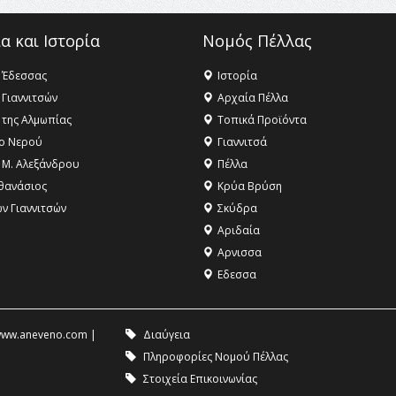
α και Ιστορία
Νομός Πέλλας
 Έδεσσας
Ιστορία
 Γιαννιτσών
Αρχαία Πέλλα
 της Αλμωπίας
Τοπικά Προϊόντα
ο Νερού
Γιαννιτσά
 Μ. Αλεξάνδρου
Πέλλα
θανάσιος
Κρύα Βρύση
ων Γιαννιτσών
Σκύδρα
Αριδαία
Aρνισσα
Eδεσσα
ww.aneveno.com
|
Διαύγεια
Πληροφορίες Νομού Πέλλας
Στοιχεία Επικοινωνίας