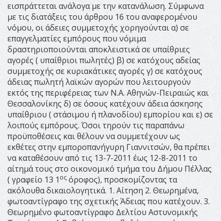
εισπράττεται ανάλογα με την κατανάλωση. Σύμφωνα
με τις διατάξεις του άρθρου 16 του αναφερομένου
νόμου, οι άδειες συμμετοχής χορηγούνται α) σε
επαγγελματίες εμπόρους που νόμιμα
δραστηριοποιούνται αποκλειστικά σε υπαίθριες
αγορές ( υπαίθριοι πωλητές) β) σε κατόχους αδείας
συμμετοχής σε κυριακάτικες αγορές γ) σε κατόχους
άδειας πωλητή λαϊκών αγορών που λειτουργούν
εκτός της περιφέρειας των Ν.Α. Αθηνών-Πειραιώς και
Θεσσαλονίκης δ) σε όσους κατέχουν άδεια άσκησης
υπαίθριου ( στάσιμου ή πλανοδίου) εμπορίου και ε) σε
λοιπούς εμπόρους. Όσοι τηρούν τις παραπάνω
προϋποθέσεις και θέλουν να συμμετέχουν ως
εκθέτες στην εμποροπανήγυρη Γιαννιτσών, θα πρέπει
να καταθέσουν από τις 13-7-2011 έως 12-8-2011 το
αίτημά τους στο οικονομικό τμήμα του Δήμου Πέλλας
ος
( γραφείο 13 1
όροφος), προσκομίζοντας τα
ακόλουθα δικαιολογητικά. 1. Αίτηση 2. Θεωρημένα,
φωτοαντίγραφο της σχετικής Άδειας που κατέχουν. 3.
Θεωρημένο φωτοαντίγραφο Δελτίου Αστυνομικής