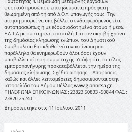
Ταυτότητας 4. Βεβαίωση μεταβολής εργασιών
φυσικού προσώπου επιτηδευματία πρόσφατη
θεωρημένη από τη από Δ.Ο.Υ. υπαγωγής τους. Την
αίτηση μπορεί να υποβάλλει ο ενδιαφερόμενος είτε
αυτοπροσώπως ή με εξουσιοδοτημένο άτομο ή μέσω
Ε.Λ.Τ.Α με συστημένη επιστολή. Για τον ακριβή χρόνο
της δημόσιας κλήρωσης ενώπιον του Δημοτικού
Συμβουλίου θα εκδοθεί νέα ανακοίνωση και
παράλληλα θα ενημερωθούν όλοι όσοι έχουν
υποβάλλει αίτηση συμμετοχής. Υπόψη ότι, το τέλος
εμποροπανήγυρης προκαταβάλλεται την ημέρα της
δημόσιας κλήρωσης. Σχέδιο αίτησης – Αποφάσεις
καθώς και άλλες λεπτομέρειες δημοσιεύονται στην
ιστοσελίδα του Δήμου Πέλλας
www.giannitsa.gr
ΤΗΛΕΦΩΝΑ ΕΠΙΚΟΙΝΩΝΙΑΣ : 23823 50833 -50844 ΦΑΞ :
23820 25240
Δημοσιεύτηκε στις 11 Ιουλίου, 2011
Σχόλια