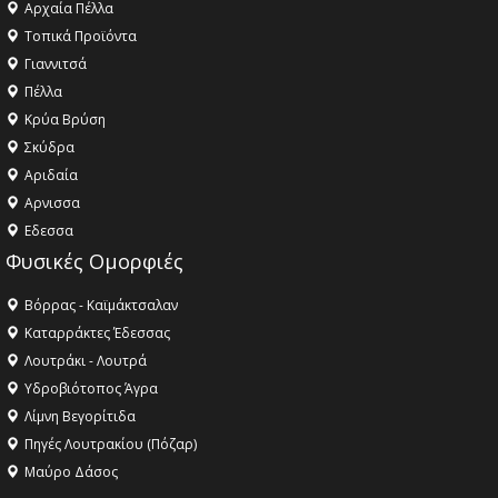
Αρχαία Πέλλα
Τοπικά Προϊόντα
Γιαννιτσά
Πέλλα
Κρύα Βρύση
Σκύδρα
Αριδαία
Aρνισσα
Eδεσσα
Φυσικές Ομορφιές
Βόρρας - Καϊμάκτσαλαν
Καταρράκτες Έδεσσας
Λουτράκι - Λουτρά
Υδροβιότοπος Άγρα
Λίμνη Βεγορίτιδα
Πηγές Λουτρακίου (Πόζαρ)
Μαύρο Δάσος