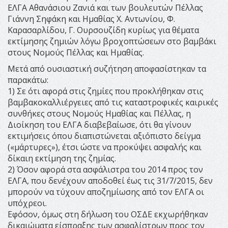
ΕΛΓΑ Αθανάσιου Ζανιά και των βουλευτών Πέλλας
Γιάννη Σηφάκη και Ημαθίας Χ. Αντωνίου, Φ.
Καρασαρλίδου, Γ. Ουρσουζίδη κυρίως για θέματα
εκτίμησης ζημιών λόγω βροχοπτώσεων στο βαμβάκι
στους Νομούς Πέλλας και Ημαθίας.
Μετά από ουσιαστική συζήτηση αποφασίστηκαν τα
παρακάτω:
1) Σε ότι αφορά στις ζημίες που προκλήθηκαν στις
βαμβακοκαλλιέργειες από τις καταστροφικές καιρικές
συνθήκες στους Νομούς Ημαθίας και Πέλλας, η
Διοίκηση του ΕΛΓΑ διαβεβαίωσε, ότι θα γίνουν
εκτιμήσεις όπου διαπιστώνεται αξιόπιστο δείγμα
(«μάρτυρες»), έτσι ώστε να προκύψει ασφαλής και
δίκαιη εκτίμηση της ζημίας.
2) Όσον αφορά στα ασφάλιστρα του 2014 προς τον
ΕΛΓΑ, που δενέχουν αποδοθεί έως τις 31/7/2015, δεν
μπορούν να τύχουν αποζημίωσης από τον ΕΛΓΑ οι
υπόχρεοι.
Εφόσον, όμως στη δήλωση του ΟΣΔΕ εκχωρήθηκαν
δικαιώματα είσπραξης των ασφαλίστρων προς τον