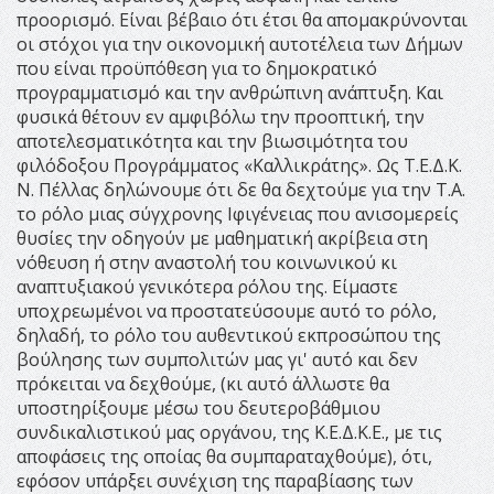
προορισμό. Είναι βέβαιο ότι έτσι θα απομακρύνονται
οι στόχοι για την οικονομική αυτοτέλεια των Δήμων
που είναι προϋπόθεση για το δημοκρατικό
προγραμματισμό και την ανθρώπινη ανάπτυξη. Και
φυσικά θέτουν εν αμφιβόλω την προοπτική, την
αποτελεσματικότητα και την βιωσιμότητα του
φιλόδοξου Προγράμματος «Καλλικράτης». Ως Τ.Ε.Δ.Κ.
Ν. Πέλλας δηλώνουμε ότι δε θα δεχτούμε για την Τ.Α.
το ρόλο μιας σύγχρονης Ιφιγένειας που ανισομερείς
θυσίες την οδηγούν με μαθηματική ακρίβεια στη
νόθευση ή στην αναστολή του κοινωνικού κι
αναπτυξιακού γενικότερα ρόλου της. Είμαστε
υποχρεωμένοι να προστατεύσουμε αυτό το ρόλο,
δηλαδή, το ρόλο του αυθεντικού εκπροσώπου της
βούλησης των συμπολιτών μας γι' αυτό και δεν
πρόκειται να δεχθούμε, (κι αυτό άλλωστε θα
υποστηρίξουμε μέσω του δευτεροβάθμιου
συνδικαλιστικού μας οργάνου, της Κ.Ε.Δ.Κ.Ε., με τις
αποφάσεις της οποίας θα συμπαραταχθούμε), ότι,
εφόσον υπάρξει συνέχιση της παραβίασης των