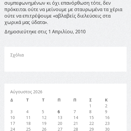
συμπεφωνημένων κι όχι επανόρθωση τότε, δεν
πρόκειται ούτε να μείνουμε με σταυρωμένα τα χέρια
ούτε να επιτρέψουμε «αβλαβείς διελεύσεις στα
χωρικά μας ύδατα».
Δημοσιεύτηκε στις 1 Απριλίου, 2010
Σχόλια
Αύγουστος 2026
Δ
Τ
Τ
Π
Π
Σ
Κ
1
2
3
4
5
6
7
8
9
10
11
12
13
14
15
16
17
18
19
20
21
22
23
24
25
26
27
28
29
30