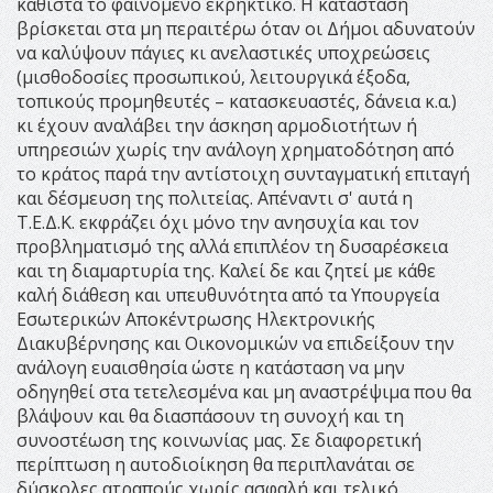
καθιστά το φαινόμενο εκρηκτικό. Η κατάσταση
βρίσκεται στα μη περαιτέρω όταν οι Δήμοι αδυνατούν
να καλύψουν πάγιες κι ανελαστικές υποχρεώσεις
(μισθοδοσίες προσωπικού, λειτουργικά έξοδα,
τοπικούς προμηθευτές – κατασκευαστές, δάνεια κ.α.)
κι έχουν αναλάβει την άσκηση αρμοδιοτήτων ή
υπηρεσιών χωρίς την ανάλογη χρηματοδότηση από
το κράτος παρά την αντίστοιχη συνταγματική επιταγή
και δέσμευση της πολιτείας. Απέναντι σ' αυτά η
Τ.Ε.Δ.Κ. εκφράζει όχι μόνο την ανησυχία και τον
προβληματισμό της αλλά επιπλέον τη δυσαρέσκεια
και τη διαμαρτυρία της. Καλεί δε και ζητεί με κάθε
καλή διάθεση και υπευθυνότητα από τα Υπουργεία
Εσωτερικών Αποκέντρωσης Ηλεκτρονικής
Διακυβέρνησης και Οικονομικών να επιδείξουν την
ανάλογη ευαισθησία ώστε η κατάσταση να μην
οδηγηθεί στα τετελεσμένα και μη αναστρέψιμα που θα
βλάψουν και θα διασπάσουν τη συνοχή και τη
συνοστέωση της κοινωνίας μας. Σε διαφορετική
περίπτωση η αυτοδιοίκηση θα περιπλανάται σε
δύσκολες ατραπούς χωρίς ασφαλή και τελικό