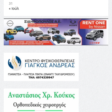
31
« Ιούλ