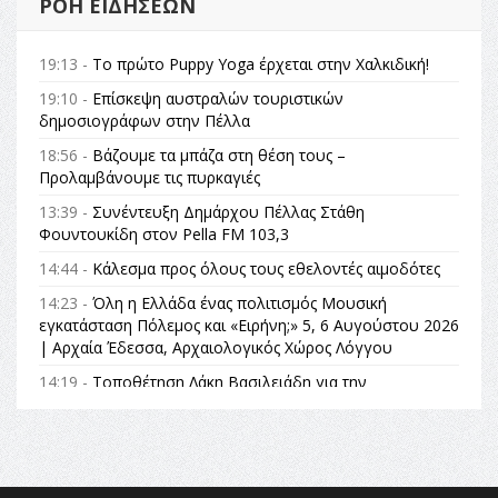
ΡΟΉ ΕΙΔΉΣΕΩΝ
19:13 -
Το πρώτο Puppy Yoga έρχεται στην Χαλκιδική!
19:10 -
Επίσκεψη αυστραλών τουριστικών
δημοσιογράφων στην Πέλλα
18:56 -
Βάζουμε τα μπάζα στη θέση τους –
Προλαμβάνουμε τις πυρκαγιές
13:39 -
Συνέντευξη Δημάρχου Πέλλας Στάθη
Φουντουκίδη στον Pella FM 103,3
14:44 -
Κάλεσμα προς όλους τους εθελοντές αιμοδότες
14:23 -
Όλη η Ελλάδα ένας πολιτισμός Μουσική
εγκατάσταση Πόλεμος και «Ειρήνη;» 5, 6 Αυγούστου 2026
| Αρχαία Έδεσσα, Αρχαιολογικός Χώρος Λόγγου
14:19 -
Τοποθέτηση Λάκη Βασιλειάδη για την
Αναθεώρηση του Συντάγματος: «Σε τέτοιες κορυφαίες
θεσμικές διαδικασίες υπάρχει μόνο η ευθύνη απέναντι
στις επόμενες γενιές»
16:35 -
Το πρόγραμμα του ΠΑΟΚ στον δεύτερο γύρο του