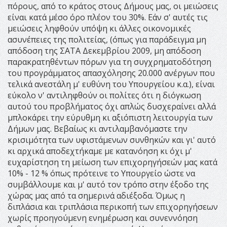
πόρους, από το κράτος στους Δήμους μας, οι μειώσεις
είναι κατά μέσο όρο πλέον του 30%. Εάν σ' αυτές τις
μειώσεις ληφθούν υπόψη κι άλλες οικονομικές
ασυνέπειες της πολιτείας, (όπως για παράδειγμα μη
απόδοση της ΣΑΤΑ Δεκεμβρίου 2009, μη απόδοση
παρακρατηθέντων πόρων για τη συγχρηματοδότηση
του προγράμματος απασχόλησης 20.000 ανέργων που
τελικά ανεστάλη μ' ευθύνη του Υπουργείου κ.α.), είναι
εύκολο ν' αντιληφθούν οι πολίτες ότι η διόγκωση
αυτού του προβλήματος όχι απλώς δυσχεραίνει αλλά
μπλοκάρει την εύρυθμη κι αξιόπιστη λειτουργία των
Δήμων μας. Βεβαίως κι αντιλαμβανόμαστε την
κρισιμότητα των υφιστάμενων συνθηκών και γι' αυτό
κι αρχικά αποδεχτήκαμε με κατανόηση κι όχι μ'
ευχαρίστηση τη μείωση των επιχορηγήσεών μας κατά
10% - 12 % όπως πρότεινε το Υπουργείο ώστε να
συμβάλλουμε και μ' αυτό τον τρόπο στην έξοδο της
χώρας μας από τα σημερινά αδιέξοδα. Όμως η
διπλάσια και τριπλάσια περικοπή των επιχορηγήσεων
χωρίς προηγούμενη ενημέρωση και συνεννόηση