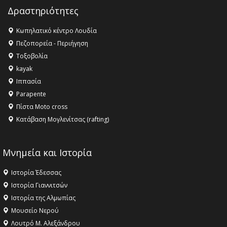
Champions League!
Δραστηριότητες
16:27 -
Όλυμπος: Εντάχθηκε στον Κατάλογο Παγκόσμιας
Κληρονομιάς της UNESCO – Ομόφωνη η απόφαση Ο
Κωπηλατικό κέντρο Λουδία
Όλυμπος αναγνωρίστηκε ως φυσικό και πολιτιστικό
Πεζοπορεία - Περιήγηση
αγαθό εξέχουσας οικουμενικής αξίας για την
Τοξοβολία
ανθρωπότητα
kayak
16:18 -
ΕΝΟΡΙΑΚΕΣ ΚΑΛΟΚΑΙΡΙΝΕΣ ΔΡΑΣΕΙΣ ΓΙΑ ΠΑΙΔΙΑ
Ιππασία
ΣΤΗΝ ΕΔΕΣΣΑ
Parapente
Πίστα Moto cross
Κατάβαση Μογλενίτσας (rafting)
Μνημεία και Ιστορία
Ιστορία Έδεσσας
Ιστορία Γιαννιτσών
Ιστορία της Αλμωπίας
Μουσείο Νερού
Λουτρό Μ. Αλεξάνδρου