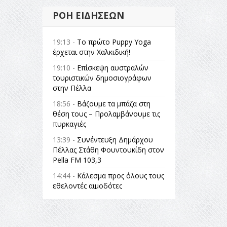
ΡΟΉ ΕΙΔΉΣΕΩΝ
19:13 -
Το πρώτο Puppy Yoga
έρχεται στην Χαλκιδική!
19:10 -
Επίσκεψη αυστραλών
τουριστικών δημοσιογράφων
στην Πέλλα
18:56 -
Βάζουμε τα μπάζα στη
θέση τους – Προλαμβάνουμε τις
πυρκαγιές
13:39 -
Συνέντευξη Δημάρχου
Πέλλας Στάθη Φουντουκίδη στον
Pella FM 103,3
14:44 -
Κάλεσμα προς όλους τους
εθελοντές αιμοδότες
14:23 -
Όλη η Ελλάδα ένας
πολιτισμός Μουσική
εγκατάσταση Πόλεμος και