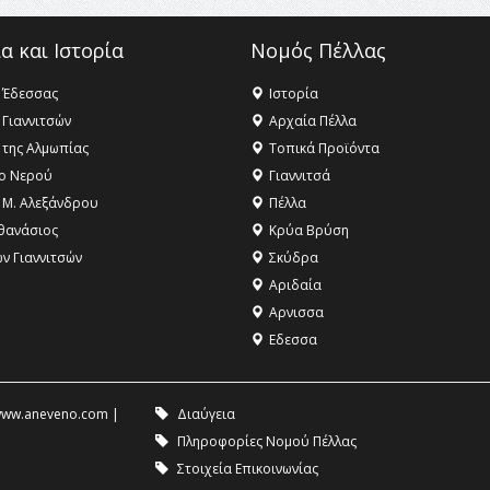
α και Ιστορία
Νομός Πέλλας
 Έδεσσας
Ιστορία
 Γιαννιτσών
Αρχαία Πέλλα
 της Αλμωπίας
Τοπικά Προϊόντα
ο Νερού
Γιαννιτσά
 Μ. Αλεξάνδρου
Πέλλα
θανάσιος
Κρύα Βρύση
ων Γιαννιτσών
Σκύδρα
Αριδαία
Aρνισσα
Eδεσσα
ww.aneveno.com
|
Διαύγεια
Πληροφορίες Νομού Πέλλας
Στοιχεία Επικοινωνίας