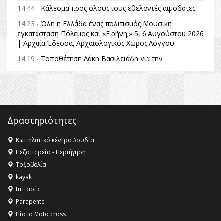
14:44 -
Κάλεσμα προς όλους τους εθελοντές αιμοδότες
14:23 -
Όλη η Ελλάδα ένας πολιτισμός Μουσική
εγκατάσταση Πόλεμος και «Ειρήνη;» 5, 6 Αυγούστου 2026
| Αρχαία Έδεσσα, Αρχαιολογικός Χώρος Λόγγου
14:19 -
Τοποθέτηση Λάκη Βασιλειάδη για την
Αναθεώρηση του Συντάγματος: «Σε τέτοιες κορυφαίες
θεσμικές διαδικασίες υπάρχει μόνο η ευθύνη απέναντι
στις επόμενες γενιές»
16:35 -
Το πρόγραμμα του ΠΑΟΚ στον δεύτερο γύρο του
Champions League!
Δραστηριότητες
16:27 -
Όλυμπος: Εντάχθηκε στον Κατάλογο Παγκόσμιας
Κληρονομιάς της UNESCO – Ομόφωνη η απόφαση Ο
Κωπηλατικό κέντρο Λουδία
Όλυμπος αναγνωρίστηκε ως φυσικό και πολιτιστικό
Πεζοπορεία - Περιήγηση
αγαθό εξέχουσας οικουμενικής αξίας για την
Τοξοβολία
ανθρωπότητα
kayak
16:18 -
ΕΝΟΡΙΑΚΕΣ ΚΑΛΟΚΑΙΡΙΝΕΣ ΔΡΑΣΕΙΣ ΓΙΑ ΠΑΙΔΙΑ
Ιππασία
ΣΤΗΝ ΕΔΕΣΣΑ
Parapente
Πίστα Moto cross