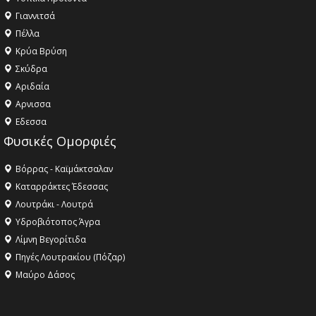
Γιαννιτσά
Πέλλα
Κρύα Βρύση
Σκύδρα
Αριδαία
Aρνισσα
Eδεσσα
Φυσικές Ομορφιές
Βόρρας - Καϊμάκτσαλαν
Καταρράκτες Έδεσσας
Λουτράκι - Λουτρά
Υδροβιότοπος Άγρα
Λίμνη Βεγορίτιδα
Πηγές Λουτρακίου (Πόζαρ)
Μαύρο Δάσος