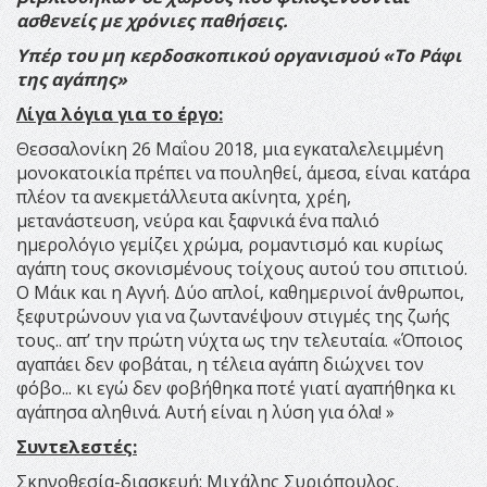
ασθενείς με χρόνιες παθήσεις.
Υπέρ του μη κερδοσκοπικού οργανισμού «Το Ράφι
της αγάπης»
Λίγα λόγια για το έργο:
Θεσσαλονίκη 26 Μαΐου 2018, μια εγκαταλελειμμένη
μονοκατοικία πρέπει να πουληθεί, άμεσα, είναι κατάρα
πλέον τα ανεκμετάλλευτα ακίνητα, χρέη,
μετανάστευση, νεύρα και ξαφνικά ένα παλιό
ημερολόγιο γεμίζει χρώμα, ρομαντισμό και κυρίως
αγάπη τους σκονισμένους τοίχους αυτού του σπιτιού.
Ο Μάικ και η Αγνή. Δύο απλοί, καθημερινοί άνθρωποι,
ξεφυτρώνουν για να ζωντανέψουν στιγμές της ζωής
τους.. απ’ την πρώτη νύχτα ως την τελευταία. «Όποιος
αγαπάει δεν φοβάται, η τέλεια αγάπη διώχνει τον
φόβο... κι εγώ δεν φοβήθηκα ποτέ γιατί αγαπήθηκα κι
αγάπησα αληθινά. Αυτή είναι η λύση για όλα! »
Συντελεστές:
Σκηνοθεσία-διασκευή: Μιχάλης Συριόπουλος.