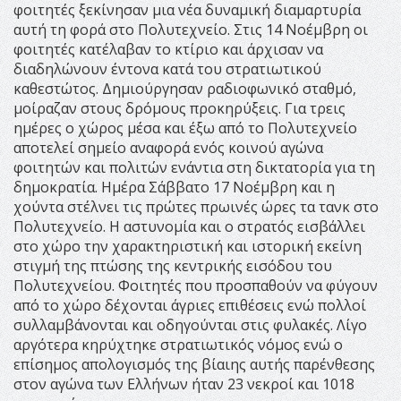
φοιτητές ξεκίνησαν μια νέα δυναμική διαμαρτυρία
αυτή τη φορά στο Πολυτεχνείο. Στις 14 Νοέμβρη οι
φοιτητές κατέλαβαν το κτίριο και άρχισαν να
διαδηλώνουν έντονα κατά του στρατιωτικού
καθεστώτος. Δημιούργησαν ραδιοφωνικό σταθμό,
μοίραζαν στους δρόμους προκηρύξεις. Για τρεις
ημέρες ο χώρος μέσα και έξω από το Πολυτεχνείο
αποτελεί σημείο αναφορά ενός κοινού αγώνα
φοιτητών και πολιτών ενάντια στη δικτατορία για τη
δημοκρατία. Ημέρα Σάββατο 17 Νοέμβρη και η
χούντα στέλνει τις πρώτες πρωινές ώρες τα τανκ στο
Πολυτεχνείο. Η αστυνομία και ο στρατός εισβάλλει
στο χώρο την χαρακτηριστική και ιστορική εκείνη
στιγμή της πτώσης της κεντρικής εισόδου του
Πολυτεχνείου. Φοιτητές που προσπαθούν να φύγουν
από το χώρο δέχονται άγριες επιθέσεις ενώ πολλοί
συλλαμβάνονται και οδηγούνται στις φυλακές. Λίγο
αργότερα κηρύχτηκε στρατιωτικός νόμος ενώ ο
επίσημος απολογισμός της βίαιης αυτής παρένθεσης
στον αγώνα των Ελλήνων ήταν 23 νεκροί και 1018