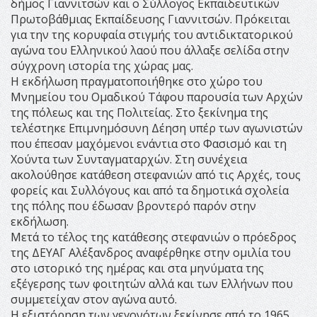
δήμος Γιαννιτσών και ο Σύλλογος Εκπαιδευτικών
Πρωτοβάθμιας Εκπαίδευσης Γιαννιτσών. Πρόκειται
για την της κορυφαία στιγμής του αντιδικτατορικού
αγώνα του Ελληνικού λαού που άλλαξε σελίδα στην
σύγχρονη ιστορία της χώρας μας.
Η εκδήλωση πραγματοποιήθηκε στο χώρο του
Μνημείου του Ομαδικού Τάφου παρουσία των Αρχών
της πόλεως και της Πολιτείας. Στο ξεκίνημα της
τελέστηκε Επιμνημόσυνη Δέηση υπέρ των αγωνιστών
που έπεσαν μαχόμενοι ενάντια στο Φασισμό και τη
Χούντα των Συνταγματαρχών. Στη συνέχεια
ακολούθησε κατάθεση στεφανιών από τις Αρχές, τους
φορείς και Συλλόγους και από τα δημοτικά σχολεία
της πόλης που έδωσαν βροντερό παρόν στην
εκδήλωση.
Μετά το τέλος της κατάθεσης στεφανιών ο πρόεδρος
της ΔΕΥΑΓ Αλέξανδρος αναφέρθηκε στην ομιλία του
στο ιστορικό της ημέρας και στα μηνύματα της
εξέγερσης των φοιτητών αλλά και των Ελλήνων που
συμμετείχαν στον αγώνα αυτό.
Η εξιστόρηση των γεγονότων ξεκίνησε από το 1965