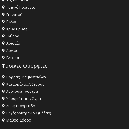
Αρχαία Πέλλα
Τοπικά Προϊόντα
Γιαννιτσά
Πέλλα
Κρύα Βρύση
Σκύδρα
Αριδαία
Aρνισσα
Eδεσσα
Φυσικές Ομορφιές
Βόρρας - Καϊμάκτσαλαν
Καταρράκτες Έδεσσας
Λουτράκι - Λουτρά
Υδροβιότοπος Άγρα
Λίμνη Βεγορίτιδα
Πηγές Λουτρακίου (Πόζαρ)
Μαύρο Δάσος