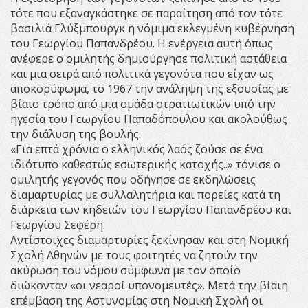
τότε που εξαναγκάστηκε σε παραίτηση από τον τότε
βασιλιά Γλύξμπουργκ η νόμιμα εκλεγμένη κυβέρνηση
του Γεωργίου Παπανδρέου. Η ενέργεια αυτή όπως
ανέφερε ο ομιλητής δημιούργησε πολιτική αστάθεια
και μια σειρά από πολιτικά γεγονότα που είχαν ως
αποκορύφωμα, το 1967 την ανάληψη της εξουσίας με
βίαιο τρόπο από μια ομάδα στρατιωτικών υπό την
ηγεσία του Γεωργίου Παπαδόπουλου και ακολούθως
την διάλυση της βουλής.
«Για επτά χρόνια ο ελληνικός λαός ζούσε σε ένα
ιδιότυπο καθεστώς εσωτερικής κατοχής..» τόνισε ο
ομιλητής γεγονός που οδήγησε σε εκδηλώσεις
διαμαρτυρίας με συλλαλητήρια και πορείες κατά τη
διάρκεια των κηδειών του Γεωργίου Παπανδρέου και
Γεωργίου Σεφέρη.
Αντίστοιχες διαμαρτυρίες ξεκίνησαν και στη Νομική
Σχολή Αθηνών με τους φοιτητές να ζητούν την
ακύρωση του νόμου σύμφωνα με τον οποίο
διώκονταν «οι νεαροί υπονομευτές». Μετά την βίαιη
επέμβαση της Αστυνομίας στη Νομική Σχολή οι