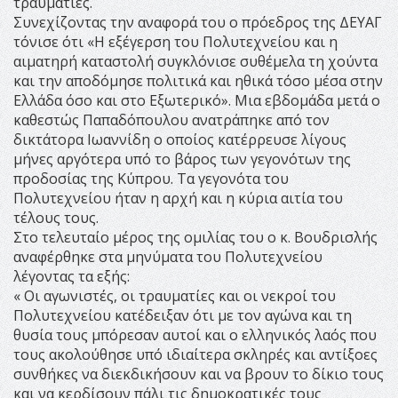
τραυματίες.
Συνεχίζοντας την αναφορά του ο πρόεδρος της ΔΕΥΑΓ
τόνισε ότι «Η εξέγερση του Πολυτεχνείου και η
αιματηρή καταστολή συγκλόνισε συθέμελα τη χούντα
και την αποδόμησε πολιτικά και ηθικά τόσο μέσα στην
Ελλάδα όσο και στο Εξωτερικό». Μια εβδομάδα μετά ο
καθεστώς Παπαδόπουλου ανατράπηκε από τον
δικτάτορα Ιωαννίδη ο οποίος κατέρρευσε λίγους
μήνες αργότερα υπό το βάρος των γεγονότων της
προδοσίας της Κύπρου. Τα γεγονότα του
Πολυτεχνείου ήταν η αρχή και η κύρια αιτία του
τέλους τους.
Στο τελευταίο μέρος της ομιλίας του ο κ. Βουδρισλής
αναφέρθηκε στα μηνύματα του Πολυτεχνείου
λέγοντας τα εξής:
« Οι αγωνιστές, οι τραυματίες και οι νεκροί του
Πολυτεχνείου κατέδειξαν ότι με τον αγώνα και τη
θυσία τους μπόρεσαν αυτοί και ο ελληνικός λαός που
τους ακολούθησε υπό ιδιαίτερα σκληρές και αντίξοες
συνθήκες να διεκδικήσουν και να βρουν το δίκιο τους
και να κερδίσουν πάλι τις δημοκρατικές τους