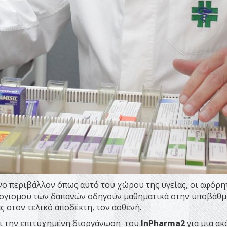
νο περιβάλλον όπως αυτό του χώρου της υγείας, οι αφόρη
λογισμού των δαπανών οδηγούν μαθηματικά στην υποβάθμ
 στον τελικό αποδέκτη, τον ασθενή.
ει την επιτυχημένη διοργάνωση του
InP
h
a
r
m
a
2
για μια α