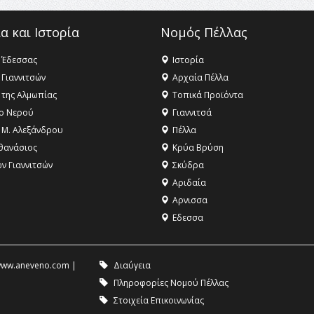
α και Ιστορία
Νομός Πέλλας
 Έδεσσας
Ιστορία
 Γιαννιτσών
Αρχαία Πέλλα
 της Αλμωπίας
Τοπικά Προϊόντα
ο Νερού
Γιαννιτσά
 Μ. Αλεξάνδρου
Πέλλα
θανάσιος
Κρύα Βρύση
ων Γιαννιτσών
Σκύδρα
Αριδαία
Aρνισσα
Eδεσσα
ww.aneveno.com
|
Διαύγεια
Πληροφορίες Νομού Πέλλας
Στοιχεία Επικοινωνίας