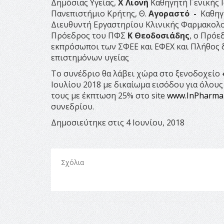
Δημόσιας Υγείας,
Χ
Λ
ι
ο
ν
ή
Καθηγητή Γενικής Ι
Πανεπιστήμιο Κρήτης, Θ.
Αγορα
στ
ό
-
Καθηγ
Διευθυντή Εργαστηρίου Κλινικής Φαρμακολογί
Πρόεδρος του ΠΦΣ
Κ
Θε
ο
δ
ο
σιά
δ
η
ς
, ο Πρόε
εκπρόσωποι των ΣΦΕΕ και ΕΦΕΧ και Πλήθος 
επιστημόνων υγείας
Το συνέδριο θα λάβει χώρα στο ξενοδοχείο
Ιουλίου 2018 με δικαίωμα εισόδου για όλου
τους με έκπτωση 25% στο site
www.InPharma
συνεδρίου.
Δημοσιεύτηκε στις 4 Ιουνίου, 2018
Σχόλια