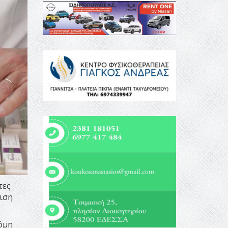
τες
ιση
κόμη