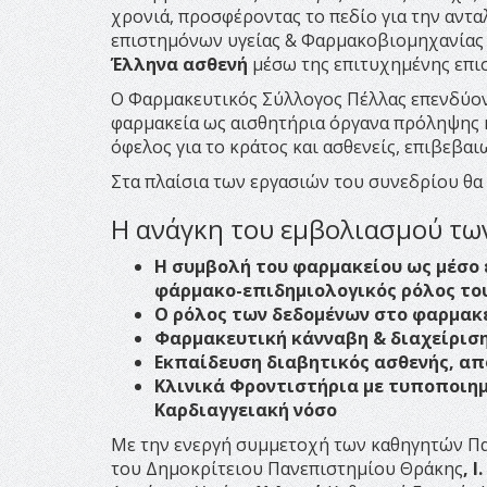
χρονιά, προσφέροντας το πεδίο για την αντ
επιστημόνων υγείας & Φαρμακοβιομηχανίας 
Έλληνα ασθενή
μέσω της επιτυχημένης επι
Ο Φαρμακευτικός Σύλλογος Πέλλας επενδύοντ
φαρμακεία ως αισθητήρια όργανα πρόληψης 
όφελος για το κράτος και ασθενείς, επιβεβα
Στα πλαίσια των εργασιών του συνεδρίου θα
Η ανάγκη του εμβολιασμού των
Η συμβολή του φαρμακείου ως μέσο
φάρμακο-επιδημιολογικός ρόλος του
Ο ρόλος των δεδομένων στο φαρμακ
Φαρμακευτική κάνναβη & διαχείρισ
Εκπαίδευση διαβητικός ασθενής, α
Κλινικά Φροντιστήρια με τυποποιημ
Καρδιαγγειακή νόσο
Με την ενεργή συμμετοχή των καθηγητών Π
του Δημοκρίτειου Πανεπιστημίου Θράκης
, 