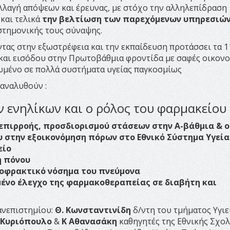
αλλαγή απόψεων και έρευνας, με στόχο την αλληλεπίδραση
και τελικά
την βελτίωση των παρεχόμενων υπηρεσιών
στημονικής τους σύναψης.
ας στην εξωστρέφεια και την εκπαίδευση προτάσσει τα 1
και εισόδου στην Πρωτοβάθμια φροντίδα με σαφές οικον
ιωμένο σε πολλά συστήματα υγείας παγκοσμίως
 αναλυθούν :
 ενηλίκων και ο ρόλος του φαρμακείου
 επιρροής, προσδιορισμού
στάσεων στην Α-βάθμια & ο
 στην εξοικονόμηση πόρων στο Εθνικό Σύστημα Υγεία
είο
η πόνου
ποφρακτικό νόσημα του πνεύμονα
ένο έλεγχο της φαρμακοθεραπείας σε διαβήτη και
ανεπιστημίου:
Θ. Κωνσταντινίδη
δ/ντη του τμήματος Υγιε
Ι. Κυριόπουλο
&
Κ Αθανασάκη
καθηγητές της Εθνικής Σχο