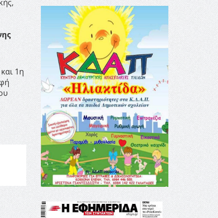
κής,
νης
 και 1η
αφή
ου