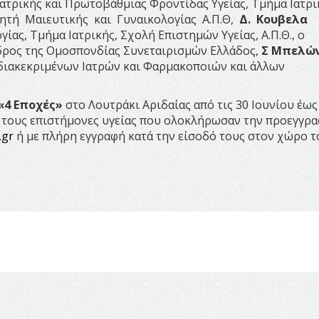
ατρικής και Πρωτοβάθμιας Φροντίδας Υγείας, Τμήμα Ιατρι
ητή Μαιευτικής και Γυναικολογίας Α.Π.Θ,
Δ.
Κουβελα
ας, Τμήμα Ιατρικής, Σχολή Επιστημών Υγείας, Α.Π.Θ., ο
δρος της Ομοσπονδίας Συνεταιρισμών Ελλάδος,
Σ Μπελώ
διακεκριμένων Ιατρών και Φαρμακοποιών και άλλων
«4 Εποχές»
στο Λουτράκι Αριδαίας από τις 30 Ιουνίου έως
ς τους επιστήμονες υγείας που ολοκλήρωσαν την προεγγρ
.gr
ή με πλήρη εγγραφή κατά την είσοδό τους στον χώρο τ