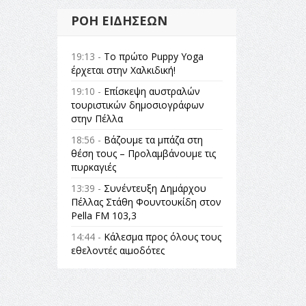
ΡΟΉ ΕΙΔΉΣΕΩΝ
19:13 -
Το πρώτο Puppy Yoga
έρχεται στην Χαλκιδική!
19:10 -
Επίσκεψη αυστραλών
τουριστικών δημοσιογράφων
στην Πέλλα
18:56 -
Βάζουμε τα μπάζα στη
θέση τους – Προλαμβάνουμε τις
πυρκαγιές
13:39 -
Συνέντευξη Δημάρχου
Πέλλας Στάθη Φουντουκίδη στον
Pella FM 103,3
14:44 -
Κάλεσμα προς όλους τους
εθελοντές αιμοδότες
14:23 -
Όλη η Ελλάδα ένας
πολιτισμός Μουσική
εγκατάσταση Πόλεμος και