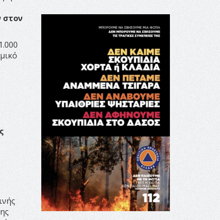
 στον
1.000
ομικό
ς
ινής
λης