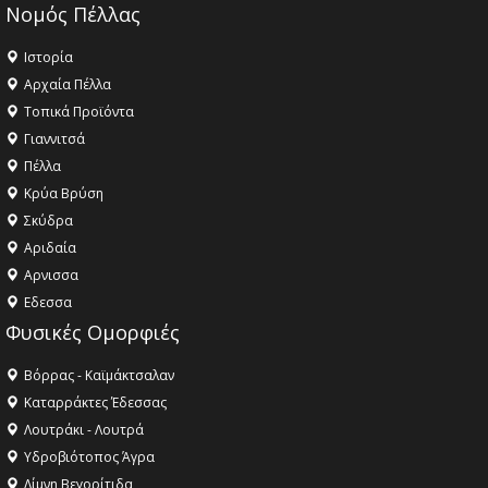
Νομός Πέλλας
Ιστορία
Αρχαία Πέλλα
Τοπικά Προϊόντα
Γιαννιτσά
Πέλλα
Κρύα Βρύση
Σκύδρα
Αριδαία
Aρνισσα
Eδεσσα
Φυσικές Ομορφιές
Βόρρας - Καϊμάκτσαλαν
Καταρράκτες Έδεσσας
Λουτράκι - Λουτρά
Υδροβιότοπος Άγρα
Λίμνη Βεγορίτιδα