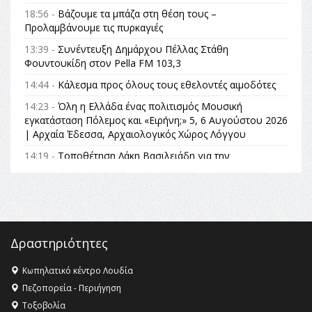
18:56 -
Βάζουμε τα μπάζα στη θέση τους –
Προλαμβάνουμε τις πυρκαγιές
13:39 -
Συνέντευξη Δημάρχου Πέλλας Στάθη
Φουντουκίδη στον Pella FM 103,3
14:44 -
Κάλεσμα προς όλους τους εθελοντές αιμοδότες
14:23 -
Όλη η Ελλάδα ένας πολιτισμός Μουσική
εγκατάσταση Πόλεμος και «Ειρήνη;» 5, 6 Αυγούστου 2026
| Αρχαία Έδεσσα, Αρχαιολογικός Χώρος Λόγγου
14:19 -
Τοποθέτηση Λάκη Βασιλειάδη για την
Αναθεώρηση του Συντάγματος: «Σε τέτοιες κορυφαίες
θεσμικές διαδικασίες υπάρχει μόνο η ευθύνη απέναντι
στις επόμενες γενιές»
16:35 -
Το πρόγραμμα του ΠΑΟΚ στον δεύτερο γύρο του
Champions League!
Δραστηριότητες
16:27 -
Όλυμπος: Εντάχθηκε στον Κατάλογο Παγκόσμιας
Κληρονομιάς της UNESCO – Ομόφωνη η απόφαση Ο
Κωπηλατικό κέντρο Λουδία
Όλυμπος αναγνωρίστηκε ως φυσικό και πολιτιστικό
Πεζοπορεία - Περιήγηση
αγαθό εξέχουσας οικουμενικής αξίας για την
Τοξοβολία
ανθρωπότητα