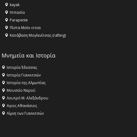
kayak
16:18 -
ΕΝΟΡΙΑΚΕΣ ΚΑΛΟΚΑΙΡΙΝΕΣ ΔΡΑΣΕΙΣ ΓΙΑ ΠΑΙΔΙΑ
Ιππασία
ΣΤΗΝ ΕΔΕΣΣΑ
Parapente
Πίστα Moto cross
Κατάβαση Μογλενίτσας (rafting)
Μνημεία και Ιστορία
Ιστορία Έδεσσας
Ιστορία Γιαννιτσών
Ιστορία της Αλμωπίας
Μουσείο Νερού
Λουτρό Μ. Αλεξάνδρου
Αγιος Αθανάσιος
Λίμνη των Γιαννιτσών