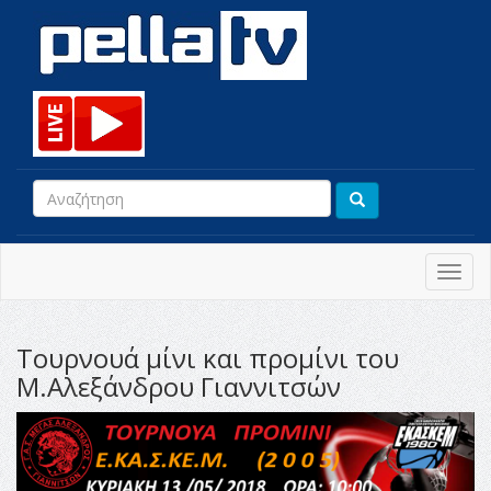
Toggl
navig
Τουρνουά μίνι και προμίνι του
Μ.Αλεξάνδρου Γιαννιτσών