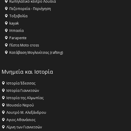
Κληρονομιάς της UNESCO – Ομόφωνη η απόφαση Ο
Κωπηλατικό κέντρο Λουδία
Όλυμπος αναγνωρίστηκε ως φυσικό και πολιτιστικό
Πεζοπορεία - Περιήγηση
αγαθό εξέχουσας οικουμενικής αξίας για την
Τοξοβολία
ανθρωπότητα
kayak
16:18 -
ΕΝΟΡΙΑΚΕΣ ΚΑΛΟΚΑΙΡΙΝΕΣ ΔΡΑΣΕΙΣ ΓΙΑ ΠΑΙΔΙΑ
Ιππασία
ΣΤΗΝ ΕΔΕΣΣΑ
Parapente
Πίστα Moto cross
Κατάβαση Μογλενίτσας (rafting)
Μνημεία και Ιστορία
Ιστορία Έδεσσας
Ιστορία Γιαννιτσών
Ιστορία της Αλμωπίας
Μουσείο Νερού
Λουτρό Μ. Αλεξάνδρου
Αγιος Αθανάσιος
Λίμνη των Γιαννιτσών