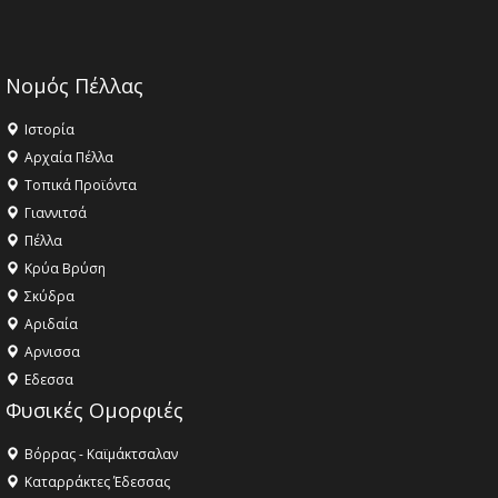
Νομός Πέλλας
Ιστορία
Αρχαία Πέλλα
Τοπικά Προϊόντα
Γιαννιτσά
Πέλλα
Κρύα Βρύση
Σκύδρα
Αριδαία
Aρνισσα
Eδεσσα
Φυσικές Ομορφιές
Βόρρας - Καϊμάκτσαλαν
Καταρράκτες Έδεσσας