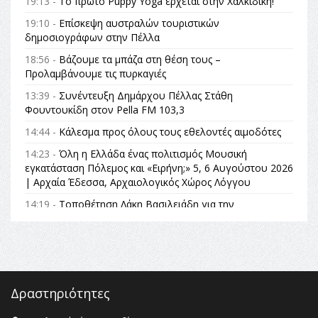
19:13 -
Το πρώτο Puppy Yoga έρχεται στην Χαλκιδική!
19:10 -
Επίσκεψη αυστραλών τουριστικών
δημοσιογράφων στην Πέλλα
18:56 -
Βάζουμε τα μπάζα στη θέση τους –
Προλαμβάνουμε τις πυρκαγιές
13:39 -
Συνέντευξη Δημάρχου Πέλλας Στάθη
Φουντουκίδη στον Pella FM 103,3
14:44 -
Κάλεσμα προς όλους τους εθελοντές αιμοδότες
14:23 -
Όλη η Ελλάδα ένας πολιτισμός Μουσική
εγκατάσταση Πόλεμος και «Ειρήνη;» 5, 6 Αυγούστου 2026
| Αρχαία Έδεσσα, Αρχαιολογικός Χώρος Λόγγου
14:19 -
Τοποθέτηση Λάκη Βασιλειάδη για την
Αναθεώρηση του Συντάγματος: «Σε τέτοιες κορυφαίες
θεσμικές διαδικασίες υπάρχει μόνο η ευθύνη απέναντι
στις επόμενες γενιές»
16:35 -
Το πρόγραμμα του ΠΑΟΚ στον δεύτερο γύρο του
Champions League!
Δραστηριότητες
16:27 -
Όλυμπος: Εντάχθηκε στον Κατάλογο Παγκόσμιας