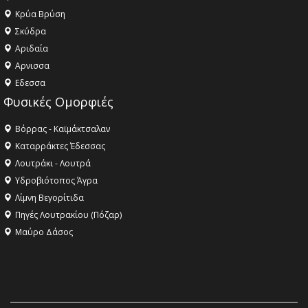
Κρύα Βρύση
Σκύδρα
Αριδαία
Aρνισσα
Eδεσσα
Φυσικές Ομορφιές
Βόρρας - Καϊμάκτσαλαν
Καταρράκτες Έδεσσας
Λουτράκι - Λουτρά
Υδροβιότοπος Άγρα
Λίμνη Βεγορίτιδα
Πηγές Λουτρακίου (Πόζαρ)
Μαύρο Δάσος