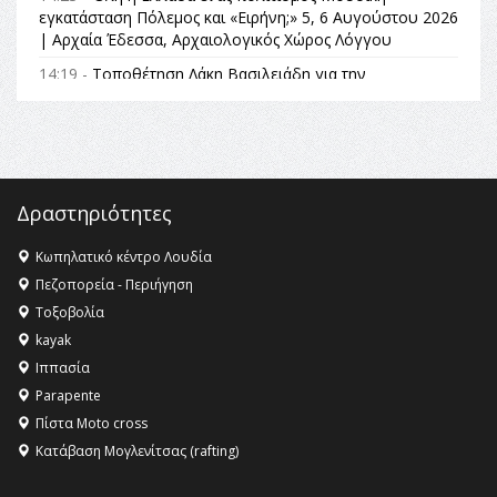
εγκατάσταση Πόλεμος και «Ειρήνη;» 5, 6 Αυγούστου 2026
| Αρχαία Έδεσσα, Αρχαιολογικός Χώρος Λόγγου
14:19 -
Τοποθέτηση Λάκη Βασιλειάδη για την
Αναθεώρηση του Συντάγματος: «Σε τέτοιες κορυφαίες
θεσμικές διαδικασίες υπάρχει μόνο η ευθύνη απέναντι
στις επόμενες γενιές»
16:35 -
Το πρόγραμμα του ΠΑΟΚ στον δεύτερο γύρο του
Champions League!
Δραστηριότητες
16:27 -
Όλυμπος: Εντάχθηκε στον Κατάλογο Παγκόσμιας
Κληρονομιάς της UNESCO – Ομόφωνη η απόφαση Ο
Κωπηλατικό κέντρο Λουδία
Όλυμπος αναγνωρίστηκε ως φυσικό και πολιτιστικό
Πεζοπορεία - Περιήγηση
αγαθό εξέχουσας οικουμενικής αξίας για την
Τοξοβολία
ανθρωπότητα
kayak
16:18 -
ΕΝΟΡΙΑΚΕΣ ΚΑΛΟΚΑΙΡΙΝΕΣ ΔΡΑΣΕΙΣ ΓΙΑ ΠΑΙΔΙΑ
Ιππασία
ΣΤΗΝ ΕΔΕΣΣΑ
Parapente
Πίστα Moto cross
Κατάβαση Μογλενίτσας (rafting)