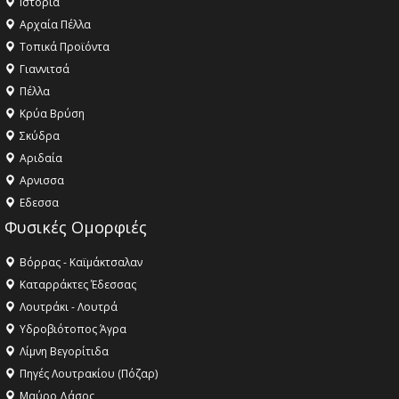
Ιστορία
Αρχαία Πέλλα
Τοπικά Προϊόντα
Γιαννιτσά
Πέλλα
Κρύα Βρύση
Σκύδρα
Αριδαία
Aρνισσα
Eδεσσα
Φυσικές Ομορφιές
Βόρρας - Καϊμάκτσαλαν
Καταρράκτες Έδεσσας
Λουτράκι - Λουτρά
Υδροβιότοπος Άγρα
Λίμνη Βεγορίτιδα
Πηγές Λουτρακίου (Πόζαρ)
Μαύρο Δάσος