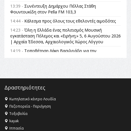
13:39 -
Συνέντευξη Δημάρχου Πέλλας Στάθη
Φουντουκίδη στον Pella FM 103,3
14:44 -
Κάλεσμα προς όλους τους εθελοντές αιμοδότες
14:23 -
Όλη η Ελλάδα ένας πολιτισμός Μουσική
εγκατάσταση Πόλεμος και «Ειρήνη;» 5, 6 Αυγούστου 2026
| Αρχαία Έδεσσα, Αρχαιολογικός Χώρος Λόγγου
14:19 -
Τοποθέτηση Λάκη Βασιλειάδη για την
Αναθεώρηση του Συντάγματος: «Σε τέτοιες κορυφαίες
θεσμικές διαδικασίες υπάρχει μόνο η ευθύνη απέναντι
στις επόμενες γενιές»
16:35 -
Το πρόγραμμα του ΠΑΟΚ στον δεύτερο γύρο του
Champions League!
Δραστηριότητες
16:27 -
Όλυμπος: Εντάχθηκε στον Κατάλογο Παγκόσμιας
Κληρονομιάς της UNESCO – Ομόφωνη η απόφαση Ο
Κωπηλατικό κέντρο Λουδία
Όλυμπος αναγνωρίστηκε ως φυσικό και πολιτιστικό
Πεζοπορεία - Περιήγηση
αγαθό εξέχουσας οικουμενικής αξίας για την
Τοξοβολία
ανθρωπότητα
kayak
16:18 -
ΕΝΟΡΙΑΚΕΣ ΚΑΛΟΚΑΙΡΙΝΕΣ ΔΡΑΣΕΙΣ ΓΙΑ ΠΑΙΔΙΑ
Ιππασία
ΣΤΗΝ ΕΔΕΣΣΑ