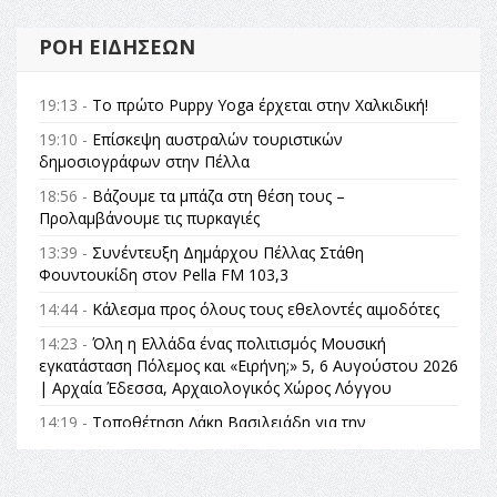
ΡΟΉ ΕΙΔΉΣΕΩΝ
19:13 -
Το πρώτο Puppy Yoga έρχεται στην Χαλκιδική!
19:10 -
Επίσκεψη αυστραλών τουριστικών
δημοσιογράφων στην Πέλλα
18:56 -
Βάζουμε τα μπάζα στη θέση τους –
Προλαμβάνουμε τις πυρκαγιές
13:39 -
Συνέντευξη Δημάρχου Πέλλας Στάθη
Φουντουκίδη στον Pella FM 103,3
14:44 -
Κάλεσμα προς όλους τους εθελοντές αιμοδότες
14:23 -
Όλη η Ελλάδα ένας πολιτισμός Μουσική
εγκατάσταση Πόλεμος και «Ειρήνη;» 5, 6 Αυγούστου 2026
| Αρχαία Έδεσσα, Αρχαιολογικός Χώρος Λόγγου
14:19 -
Τοποθέτηση Λάκη Βασιλειάδη για την
Αναθεώρηση του Συντάγματος: «Σε τέτοιες κορυφαίες
θεσμικές διαδικασίες υπάρχει μόνο η ευθύνη απέναντι
στις επόμενες γενιές»