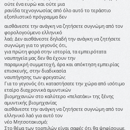
ούτε ένα ευρώ και ούτε μια
ρανίδα τεχνογνωσίας από όλο αυτό το τεράστιο
εξοπλιστικό πρόγραμμα δεν
αισθάνεστε την ανάγκη να ζητήσετε συγνώμη από τον
φορολογούμενο ελληνικό
λαό; Δεν αισθάνεστε δηλαδή την ανάγκη να ζητήσετε
συγνώμη για το γεγονός ότι,
για πρώτη φορά στην ιστορία, τα εμπειρότατα
ναυπηγεία μας δεν θα έχουν την
παραμικρή συμμετοχή, άρα και απόκτηση εμπειρίας
επισκευής, στην διαδικασία
ναυπήγησης των φρεγατών;
Για το γεγονός ότι καταστήσατε την χώρα από ισότιμο
εταίρο διαχρονικά αμυντικών
βιομηχανιών στο καλύτερο «πελατάκι» της ξένης
αμυντικής βιομηχανίας
αισθάνεστε την ανάγκη να ζητήσετε συγνώμη από τον
ελληνικό λαό για αυτό τον
νέο Μητσοτακισμό;
Στο θέμα των τορπιλών είναι σαφές ότι θα ψηφίσουμε.