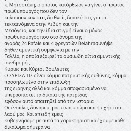
κ. Μητσοτάκη, ο οποίος κατόρθωσε να γίνει ο πρώτος
πρωθυπουργός που δεν τον
καλούσαν καν στις διεθνείς διασκέψεις για τα
τεκταινόμενα στην Λιβύη και την
Μεσόγειο, και την ίδια στιγμή είναι ο μόνος
πρωθυπουργός που στο όνομα της
αγοράς 24 Rafale και 4 φρεγατών Belahraσυνήψε
δήθεν αμυντική συμφωνία με την
Γαλλία, η οποία εξαιρεί τα ουσιώδη αίτια αμυντικής
συνδρομής.
Κυρίες και Κύριοι Βουλευτές
Ο ΣΥΡΙΖΑ-ΠΣ είναι κόμμα πατριωτικής ευθύνης, κόμμα
προσηλωμένο στην επιδίωξη
της ειρήνης αλλά και κόμμα αποφασισμένο να
υπερασπιστεί τα δίκαια της πατρίδας
εφόσον αυτό απαιτηθεί από την ιστορία.
Οι ένοπλες δυνάμεις μας είναι «σώμα και ψυχή» του
λαού μας. Και επειδή εμείς
κυβερνήσαμε με αυτά τα χαρακτηριστικά έχουμε κάθε
δικαίωμα σήμερα να