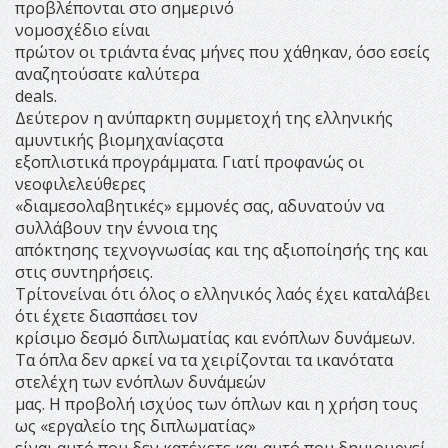
προβλέπονται στο σημερινό
νομοσχέδιο είναι
πρώτον οι τριάντα ένας μήνες που χάθηκαν, όσο εσείς
αναζητούσατε καλύτερα
deals.
Δεύτερον η ανύπαρκτη συμμετοχή της ελληνικής
αμυντικής βιομηχανίαςστα
εξοπλιστικά προγράμματα. Γιατί προφανώς οι
νεοφιλελεύθερες
«διαμεσολαβητικές» εμμονές σας, αδυνατούν να
συλλάβουν την έννοια της
απόκτησης τεχνογνωσίας και της αξιοποίησής της και
στις συντηρήσεις.
Τρίτονείναι ότι όλος ο ελληνικός λαός έχει καταλάβει
ότι έχετε διασπάσει τον
κρίσιμο δεσμό διπλωματίας και ενόπλων δυνάμεων.
Τα όπλα δεν αρκεί να τα χειρίζονται τα ικανότατα
στελέχη των ενόπλων δυνάμεών
μας. Η προβολή ισχύος των όπλων και η χρήση τους
ως «εργαλείο της διπλωματίας»
είναι αυτό που δεν κατέχετε και αυτό που δημιουργεί