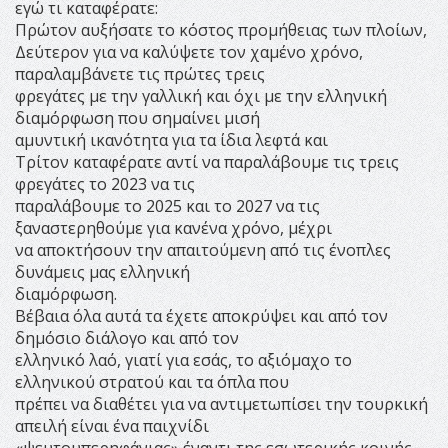
εγώ τι καταφέρατε:
Πρώτον αυξήσατε το κόστος προμήθειας των πλοίων,
Δεύτερον για να καλύψετε τον χαμένο χρόνο,
παραλαμβάνετε τις πρώτες τρεις
φρεγάτες με την γαλλική και όχι με την ελληνική
διαμόρφωση που σημαίνει μισή
αμυντική ικανότητα για τα ίδια λεφτά και
Τρίτον καταφέρατε αντί να παραλάβουμε τις τρεις
φρεγάτες το 2023 να τις
παραλάβουμε το 2025 και το 2027 να τις
ξαναστερηθούμε για κανένα χρόνο, μέχρι
να αποκτήσουν την απαιτούμενη από τις ένοπλες
δυνάμεις μας ελληνική
διαμόρφωση.
Βέβαια όλα αυτά τα έχετε αποκρύψει και από τον
δημόσιο διάλογο και από τον
ελληνικό λαό, γιατί για εσάς, το αξιόμαχο το
ελληνικού στρατού και τα όπλα που
πρέπει να διαθέτει για να αντιμετωπίσει την τουρκική
απειλή είναι ένα παιχνίδι
«ψευτουπερηφάνιας» έναντι της εσωτερικής κοινής