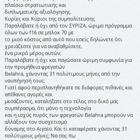
πλαίσιο στρατιωτικής και
διπλωματικής αξιολόγησης.
Κυρίες και Κύριοι της συμπολίτευσης
Παραλάβατε ή όχι από τον ΣΥΡΙΖΑ, ώριμο πρόγραμμα
όλων των f16 σε μπλοκ 70 με
το μισό κόστος από αυτό που εσείς δηλώνετε ότι
χρειάζεστε για να αναβαθμίσετε,
ένα μικρό μέρος αυτών;
Παραλάβατε ή όχι και παγώσατε ώριμη συμφωνία για
την προμήθεια φρεγατών
Belahra, χάνοντας 31 πολύτιμους μήνες από την
ναυπήγησή τους;
Γιατί αφού περιπλανηθήκατε σε διάφορες πιθανές και
απίθανες αγορές και
μεσάζοντες, καταλήξατε στο τέλος στο δικό μας
συμπέρασμα, ότι μόνο η τεχνολογία
και η ισχύς πυρός των φρεγατών Belahra μπορούν να
αλλάξουν τον συσχετισμό
δύναμης στο Αιγαίο. Και τι καταφέρατε χάνοντας 31
πολύτιμους μήνες; Να σας πω