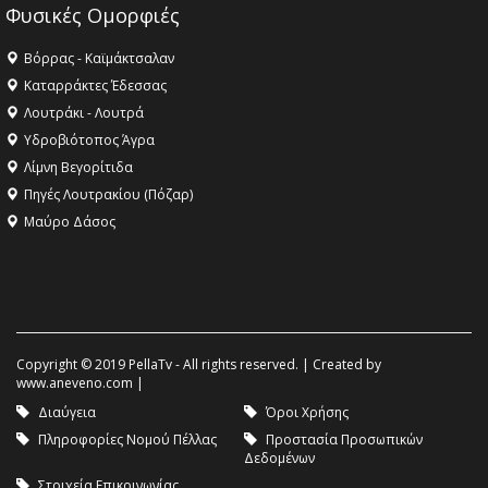
Φυσικές Ομορφιές
Βόρρας - Καϊμάκτσαλαν
Καταρράκτες Έδεσσας
Λουτράκι - Λουτρά
Υδροβιότοπος Άγρα
Λίμνη Βεγορίτιδα
Πηγές Λουτρακίου (Πόζαρ)
Μαύρο Δάσος
Copyright © 2019 PellaTv - All rights reserved. | Created by
www.aneveno.com
|
Διαύγεια
Όροι Χρήσης
Πληροφορίες Νομού Πέλλας
Προστασία Προσωπικών
Δεδομένων
Στοιχεία Επικοινωνίας