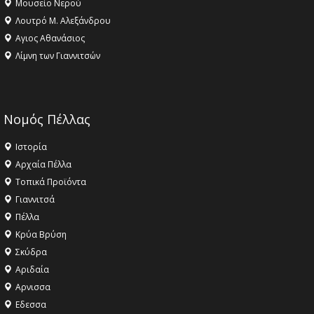
Μουσείο Νερού
Λουτρό Μ. Αλεξάνδρου
Αγιος Αθανάσιος
Λίμνη των Γιαννιτσών
Νομός Πέλλας
Ιστορία
Αρχαία Πέλλα
Τοπικά Προϊόντα
Γιαννιτσά
Πέλλα
Κρύα Βρύση
Σκύδρα
Αριδαία
Aρνισσα
Eδεσσα