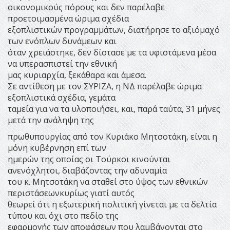
οικονομικούς πόρους και δεν παρέλαβε
προετοιμασμένα ώριμα σχέδια
εξοπλιστικών προγραμμάτων, διατήρησε το αξιόμαχό
των ενόπλων δυνάμεων και
όταν χρειάστηκε, δεν δίστασε με τα υφιστάμενα μέσα
να υπερασπιστεί την εθνική
μας κυριαρχία, ξεκάθαρα και άμεσα.
Σε αντίθεση με τον ΣΥΡΙΖΑ, η ΝΔ παρέλαβε ώριμα
εξοπλιστικά σχέδια, γεμάτα
ταμεία για να τα υλοποιήσει, και, παρά ταύτα, 31 μήνες
μετά την ανάληψη της
πρωθυπουργίας από τον Κυριάκο Μητσοτάκη, είναι η
μόνη κυβέρνηση επί των
ημερών της οποίας οι Τούρκοι κινούνται
ανενόχλητοι, διαβάζοντας την αδυναμία
του κ. Μητσοτάκη να σταθεί στο ύψος των εθνικών
περιστάσεωνκυρίως γιατί αυτός
θεωρεί ότι η εξωτερική πολιτική γίνεται με τα δελτία
τύπου και όχι στο πεδίο της
εφαρμογής των αποφάσεων που λαμβάνονται στο