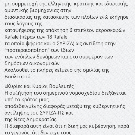
μη συμμετοχή της ελληνικής, κρατικής και ιδιωτικής,
αμυντικής βιομηχανίας στην
διαδικασίας της κατασκευής των πλοίων ενώ εξήγησε
τους λόγους της
καταψήφισης της απόκτηση 6 επιπλέον αεροσκαφών
Rafale (πέραν των 18 Rafale
τα οποία ψήφισε και ο ΣΥΡΙΖΑ) ως αντίθετη στην
“προτεραιοποίηση” των ίδιων
των ενόπλων δυνάμεων και στο συμφέρον των
δημόσιων οικονομικών.
Ακολουθεί το πλήρες κείμενο της ομιλίας της
Βουλευτού:
«Κυρίες και Κύριοι Βουλευτές
Η συζήτηση του σημερινού νομοσχεδίου διεξάγεται
υπό το κράτος μιας
αποδεδειγμένης διαφοράς μεταξύ της κυβερνητικής
αντίληψης του ΣΥΡΙΖΑ-ΠΣ και
της Νέας Δημοκρατίας.
Η διαφορά αυτή είναι ότι η δική μας κυβέρνηση, παρά
το γεγονός, ότι δεν είχε τους