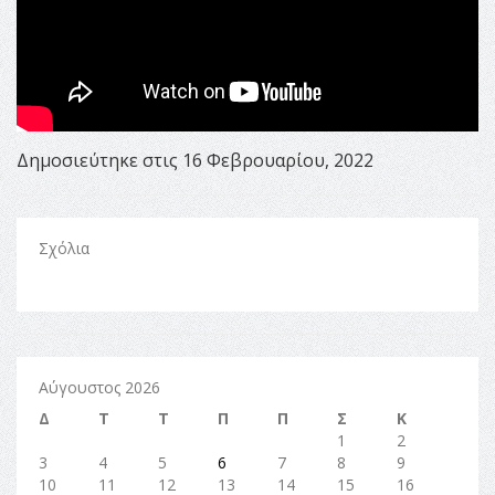
Δημοσιεύτηκε στις 16 Φεβρουαρίου, 2022
Σχόλια
Αύγουστος 2026
Δ
Τ
Τ
Π
Π
Σ
Κ
1
2
3
4
5
6
7
8
9
10
11
12
13
14
15
16