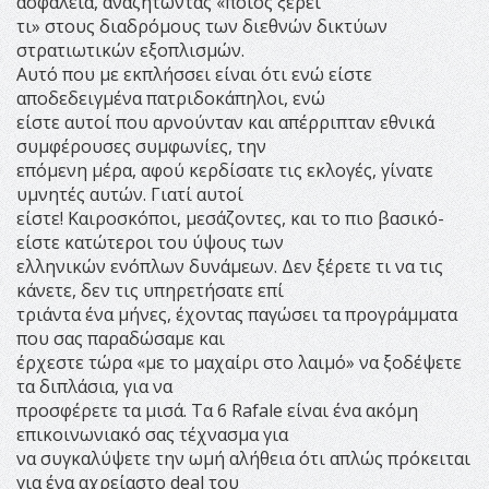
ασφάλεια, αναζητώντας «ποιος ξέρει
τι» στους διαδρόμους των διεθνών δικτύων
στρατιωτικών εξοπλισμών.
Αυτό που με εκπλήσσει είναι ότι ενώ είστε
αποδεδειγμένα πατριδοκάπηλοι, ενώ
είστε αυτοί που αρνούνταν και απέρριπταν εθνικά
συμφέρουσες συμφωνίες, την
επόμενη μέρα, αφού κερδίσατε τις εκλογές, γίνατε
υμνητές αυτών. Γιατί αυτοί
είστε! Καιροσκόποι, μεσάζοντες, και το πιο βασικό-
είστε κατώτεροι του ύψους των
ελληνικών ενόπλων δυνάμεων. Δεν ξέρετε τι να τις
κάνετε, δεν τις υπηρετήσατε επί
τριάντα ένα μήνες, έχοντας παγώσει τα προγράμματα
που σας παραδώσαμε και
έρχεστε τώρα «με το μαχαίρι στο λαιμό» να ξοδέψετε
τα διπλάσια, για να
προσφέρετε τα μισά. Τα 6 Rafale είναι ένα ακόμη
επικοινωνιακό σας τέχνασμα για
να συγκαλύψετε την ωμή αλήθεια ότι απλώς πρόκειται
για ένα αχρείαστο deal του