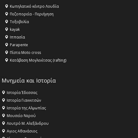
Κληρονομιάς της UNESCO – Ομόφωνη η απόφαση Ο
Κωπηλατικό κέντρο Λουδία
Όλυμπος αναγνωρίστηκε ως φυσικό και πολιτιστικό
Πεζοπορεία - Περιήγηση
αγαθό εξέχουσας οικουμενικής αξίας για την
Τοξοβολία
ανθρωπότητα
kayak
16:18 -
ΕΝΟΡΙΑΚΕΣ ΚΑΛΟΚΑΙΡΙΝΕΣ ΔΡΑΣΕΙΣ ΓΙΑ ΠΑΙΔΙΑ
Ιππασία
ΣΤΗΝ ΕΔΕΣΣΑ
Parapente
Πίστα Moto cross
Κατάβαση Μογλενίτσας (rafting)
Μνημεία και Ιστορία
Ιστορία Έδεσσας
Ιστορία Γιαννιτσών
Ιστορία της Αλμωπίας
Μουσείο Νερού
Λουτρό Μ. Αλεξάνδρου
Αγιος Αθανάσιος