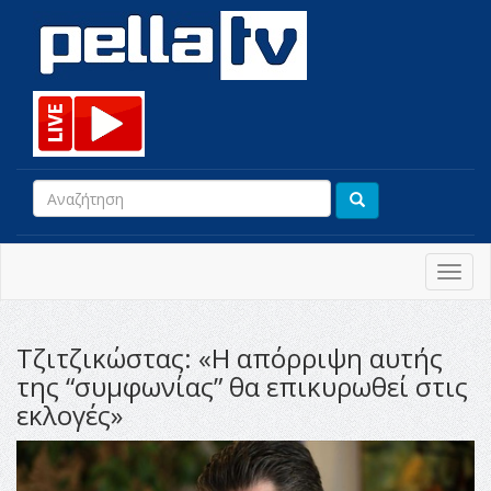
Toggl
navig
Τζιτζικώστας: «Η απόρριψη αυτής
της “συμφωνίας” θα επικυρωθεί στις
εκλογές»