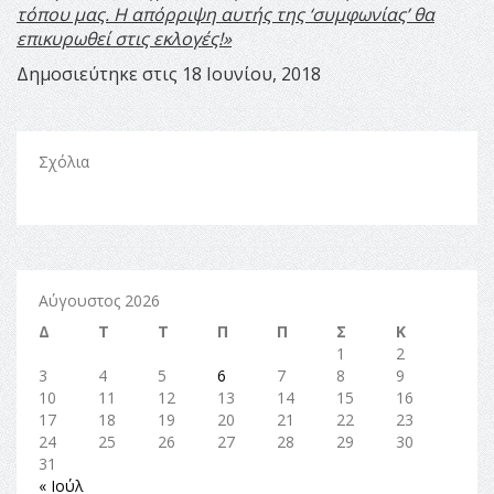
τόπου μας. Η απόρριψη αυτής της ‘συμφωνίας’ θα
επικυρωθεί στις εκλογές!»
Δημοσιεύτηκε στις 18 Ιουνίου, 2018
Σχόλια
Αύγουστος 2026
Δ
Τ
Τ
Π
Π
Σ
Κ
1
2
3
4
5
6
7
8
9
10
11
12
13
14
15
16
17
18
19
20
21
22
23
24
25
26
27
28
29
30
31
« Ιούλ