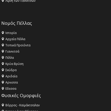
Λίμνη των Γιαννιτσών
Νομός Πέλλας
Ιστορία
Αρχαία Πέλλα
Τοπικά Προϊόντα
Γιαννιτσά
Πέλλα
Κρύα Βρύση
Σκύδρα
Αριδαία
Aρνισσα
Eδεσσα
Φυσικές Ομορφιές
Βόρρας - Καϊμάκτσαλαν