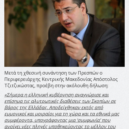
Μετά τη χθεσινή συνάντηση των Πρεσπών ο
Περιφερειάρχης Κεντρικής Μακεδονίας Απόστολος
Τζιτζικώστας, προέβη στην ακόλουθη δήλωση:
«
Σήμερα η ελληνική κυβέρνηση αναγνώρισε και
επίσημα τις αλυτρωτικές διαθέσεις των Σκοπίων σε
βάρος της Ελλάδας. Αποδείχθηκαν εκτός από
εμμονικοί και μοιραίοι για τη χώρα και τα εθνικά μας
συμφέροντα, υπογράφοντας μια ‘συμφωνία’ που
ανοίγει νέες πληγές υποθηκεύοντας το μέλλον του