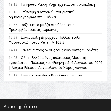
19:13 -
Το πρώτο Puppy Yoga έρχεται στην Χαλκιδική!
19:10 -
Επίσκεψη αυστραλών τουριστικών
δημοσιογράφων στην Πέλλα
18:56 -
Βάζουμε τα μπάζα στη θέση τους –
Προλαμβάνουμε τις πυρκαγιές
13:39 -
Συνέντευξη Δημάρχου Πέλλας Στάθη
Φουντουκίδη στον Pella FM 103,3
14:44 -
Κάλεσμα προς όλους τους εθελοντές αιμοδότες
14:23 -
Όλη η Ελλάδα ένας πολιτισμός Μουσική
εγκατάσταση Πόλεμος και «Ειρήνη;» 5, 6 Αυγούστου 2026
| Αρχαία Έδεσσα, Αρχαιολογικός Χώρος Λόγγου
14:19 -
Τοποθέτηση Λάκη Βασιλειάδη για την
Αναθεώρηση του Συντάγματος: «Σε τέτοιες κορυφαίες
θεσμικές διαδικασίες υπάρχει μόνο η ευθύνη απέναντι
στις επόμενες γενιές»
16:35 -
Το πρόγραμμα του ΠΑΟΚ στον δεύτερο γύρο του
Champions League!
Δραστηριότητες
16:27 -
Όλυμπος: Εντάχθηκε στον Κατάλογο Παγκόσμιας