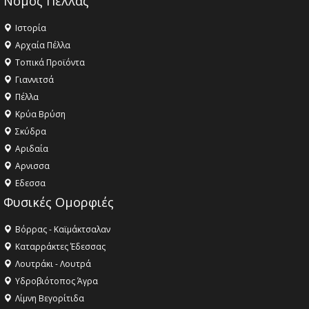
Νομός Πέλλας
Ιστορία
Αρχαία Πέλλα
Τοπικά Προϊόντα
Γιαννιτσά
Πέλλα
Κρύα Βρύση
Σκύδρα
Αριδαία
Aρνισσα
Eδεσσα
Φυσικές Ομορφιές
Βόρρας - Καϊμάκτσαλαν
Καταρράκτες Έδεσσας
Λουτράκι - Λουτρά
Υδροβιότοπος Άγρα
Λίμνη Βεγορίτιδα