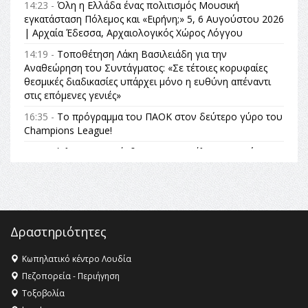
14:23 -
Όλη η Ελλάδα ένας πολιτισμός Μουσική
εγκατάσταση Πόλεμος και «Ειρήνη;» 5, 6 Αυγούστου 2026
| Αρχαία Έδεσσα, Αρχαιολογικός Χώρος Λόγγου
14:19 -
Τοποθέτηση Λάκη Βασιλειάδη για την
Αναθεώρηση του Συντάγματος: «Σε τέτοιες κορυφαίες
θεσμικές διαδικασίες υπάρχει μόνο η ευθύνη απέναντι
στις επόμενες γενιές»
16:35 -
Το πρόγραμμα του ΠΑΟΚ στον δεύτερο γύρο του
Champions League!
16:27 -
Όλυμπος: Εντάχθηκε στον Κατάλογο Παγκόσμιας
Κληρονομιάς της UNESCO – Ομόφωνη η απόφαση Ο
Όλυμπος αναγνωρίστηκε ως φυσικό και πολιτιστικό
αγαθό εξέχουσας οικουμενικής αξίας για την
ανθρωπότητα
16:18 -
ΕΝΟΡΙΑΚΕΣ ΚΑΛΟΚΑΙΡΙΝΕΣ ΔΡΑΣΕΙΣ ΓΙΑ ΠΑΙΔΙΑ
Δραστηριότητες
ΣΤΗΝ ΕΔΕΣΣΑ
Κωπηλατικό κέντρο Λουδία
16:15 -
Εργασίες συντήρησης οδοφωτισμού στην Ενωτική
Πεζοπορεία - Περιήγηση
Οδό Σίνδου από την Περιφέρεια Κεντρικής Μακεδονίας
Τοξοβολία
11:36 -
Λάκης Βασιλειάδης, Συνέντευξη PellaFm 103,3 για