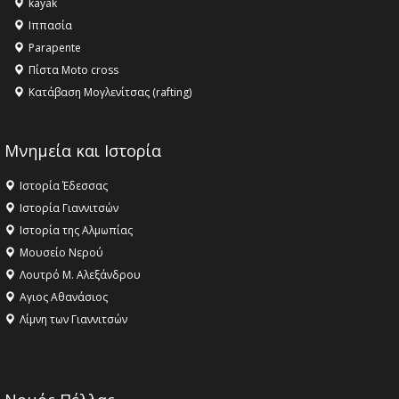
kayak
το Μουσείο της Πέλλας, Λουτρά Πόζαρ και Χιονοδρομικό
Ιππασία
18:09 -
Αυτό το καλοκαίρι δίνουμε ραντεβού στο πιο
Parapente
όμορφο θερινό σινεμά της Ελλάδας!
Πίστα Moto cross
Κατάβαση Μογλενίτσας (rafting)
Μνημεία και Ιστορία
Ιστορία Έδεσσας
Ιστορία Γιαννιτσών
Ιστορία της Αλμωπίας
Μουσείο Νερού
Λουτρό Μ. Αλεξάνδρου
Αγιος Αθανάσιος
Λίμνη των Γιαννιτσών