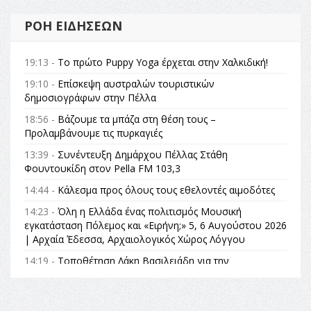
ΡΟΉ ΕΙΔΉΣΕΩΝ
19:13 -
Το πρώτο Puppy Yoga έρχεται στην Χαλκιδική!
19:10 -
Επίσκεψη αυστραλών τουριστικών
δημοσιογράφων στην Πέλλα
18:56 -
Βάζουμε τα μπάζα στη θέση τους –
Προλαμβάνουμε τις πυρκαγιές
13:39 -
Συνέντευξη Δημάρχου Πέλλας Στάθη
Φουντουκίδη στον Pella FM 103,3
14:44 -
Κάλεσμα προς όλους τους εθελοντές αιμοδότες
14:23 -
Όλη η Ελλάδα ένας πολιτισμός Μουσική
εγκατάσταση Πόλεμος και «Ειρήνη;» 5, 6 Αυγούστου 2026
| Αρχαία Έδεσσα, Αρχαιολογικός Χώρος Λόγγου
14:19 -
Τοποθέτηση Λάκη Βασιλειάδη για την
Αναθεώρηση του Συντάγματος: «Σε τέτοιες κορυφαίες
θεσμικές διαδικασίες υπάρχει μόνο η ευθύνη απέναντι
στις επόμενες γενιές»