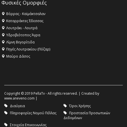
Φυσικές Ομορφιές
Βόρρας - Καϊμάκτσαλαν
Καταρράκτες Έδεσσας
Λουτράκι - Λουτρά
Υδροβιότοπος Άγρα
Λίμνη Βεγορίτιδα
Πηγές Λουτρακίου (Πόζαρ)
Μαύρο Δάσος
Copyright © 2019 PellaTv - All rights reserved. | Created by
www.aneveno.com
|
Διαύγεια
Όροι Χρήσης
Πληροφορίες Νομού Πέλλας
Προστασία Προσωπικών
Δεδομένων
Στοιχεία Επικοινωνίας