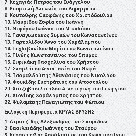
7. Κεχαγιάς Πέτρος του Ευάγγελου
8. Κουρτελή Αντωνία του Δημητρίου
9. Κουτούφης Θεοφάνης του Χριστόδουλου
10. Μαυρίδου Σοφία του Ιωάννη
11. Νιφόρου Ιωάννα του Νικολάου
12. Παναγιωτάκος Συμεών του Κωνσταντίνου
13. Παρταλίδου Άννα του Χαράλαμπου
14. Πεχλιβανίδου Μαρία του Κωνσταντίνου
15. Πίνδης Κωνσταντίνος του Σπύρου
16. Σιφικάκη Πασχαλίνα του Χρήστου
17. Σκαρλάτου Αναστασία του Θωμά
18. Τσαμαλδούπης Αθανάσιος του Νικολάου
19. Φουκίδης Ευστράτιος του Αποστόλου
20. Χατζηβασιλειάδου Αικατερίνη του Γεωργίου
21. Χιονίδης Χαράλαμπος του Χρήστου
22. Ψυλομέσης Παναγιώτης του Φώτιου
Εκλογική Περιφέρεια ΚΡΥΑΣ ΒΡΥΣΗΣ
1. Ατματζίδης Αλέξανδρος του Σπυρίδων
2. Βασιλειάδης Ιωάννης του Σταύρου
3. Κερασουνλής Χαράλαμπος του Κωνσταντίνου