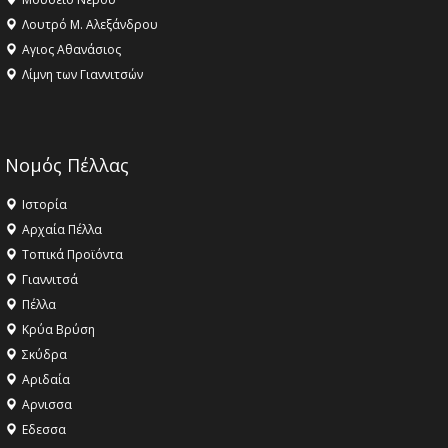
Λουτρό Μ. Αλεξάνδρου
Αγιος Αθανάσιος
Λίμνη των Γιαννιτσών
Νομός Πέλλας
Ιστορία
Αρχαία Πέλλα
Τοπικά Προϊόντα
Γιαννιτσά
Πέλλα
Κρύα Βρύση
Σκύδρα
Αριδαία
Aρνισσα
Eδεσσα