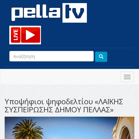
Toggl
navig
Υποψήφιοι ψηφοδελτίου «ΛΑΪΚΗΣ
ΣΥΣΠΕΙΡΩΣΗΣ ΔΗΜΟΥ ΠΕΛΛΑΣ»