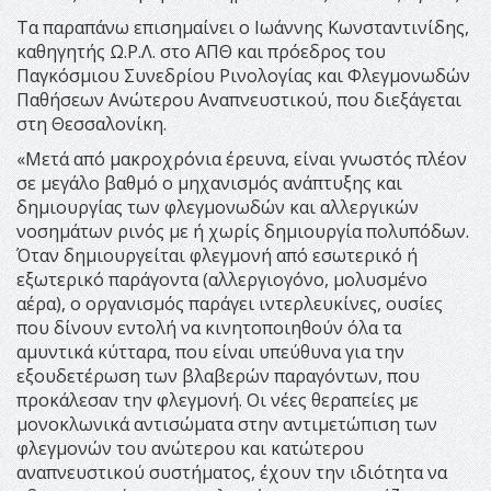
Τα παραπάνω επισημαίνει ο Ιωάννης Κωνσταντινίδης,
καθηγητής Ω.Ρ.Λ. στο ΑΠΘ και πρόεδρος του
Παγκόσμιου Συνεδρίου Ρινολογίας και Φλεγμονωδών
Παθήσεων Ανώτερου Αναπνευστικού, που διεξάγεται
στη Θεσσαλονίκη.
«Μετά από μακροχρόνια έρευνα, είναι γνωστός πλέον
σε μεγάλο βαθμό ο μηχανισμός ανάπτυξης και
δημιουργίας των φλεγμονωδών και αλλεργικών
νοσημάτων ρινός με ή χωρίς δημιουργία πολυπόδων.
Όταν δημιουργείται φλεγμονή από εσωτερικό ή
εξωτερικό παράγοντα (αλλεργιογόνο, μολυσμένο
αέρα), ο οργανισμός παράγει ιντερλευκίνες, ουσίες
που δίνουν εντολή να κινητοποιηθούν όλα τα
αμυντικά κύτταρα, που είναι υπεύθυνα για την
εξουδετέρωση των βλαβερών παραγόντων, που
προκάλεσαν την φλεγμονή. Οι νέες θεραπείες με
μονοκλωνικά αντισώματα στην αντιμετώπιση των
φλεγμονών του ανώτερου και κατώτερου
αναπνευστικού συστήματος, έχουν την ιδιότητα να