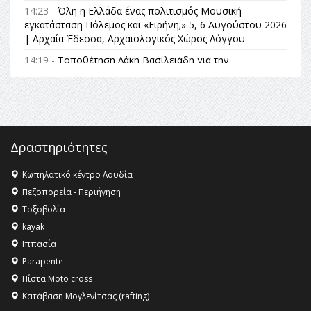
14:23 -
Όλη η Ελλάδα ένας πολιτισμός Μουσική
εγκατάσταση Πόλεμος και «Ειρήνη;» 5, 6 Αυγούστου 2026
| Αρχαία Έδεσσα, Αρχαιολογικός Χώρος Λόγγου
14:19 -
Τοποθέτηση Λάκη Βασιλειάδη για την
Αναθεώρηση του Συντάγματος: «Σε τέτοιες κορυφαίες
θεσμικές διαδικασίες υπάρχει μόνο η ευθύνη απέναντι
στις επόμενες γενιές»
16:35 -
Το πρόγραμμα του ΠΑΟΚ στον δεύτερο γύρο του
Champions League!
Δραστηριότητες
16:27 -
Όλυμπος: Εντάχθηκε στον Κατάλογο Παγκόσμιας
Κληρονομιάς της UNESCO – Ομόφωνη η απόφαση Ο
Κωπηλατικό κέντρο Λουδία
Όλυμπος αναγνωρίστηκε ως φυσικό και πολιτιστικό
Πεζοπορεία - Περιήγηση
αγαθό εξέχουσας οικουμενικής αξίας για την
Τοξοβολία
ανθρωπότητα
kayak
16:18 -
ΕΝΟΡΙΑΚΕΣ ΚΑΛΟΚΑΙΡΙΝΕΣ ΔΡΑΣΕΙΣ ΓΙΑ ΠΑΙΔΙΑ
Ιππασία
ΣΤΗΝ ΕΔΕΣΣΑ
Parapente
Πίστα Moto cross
Κατάβαση Μογλενίτσας (rafting)