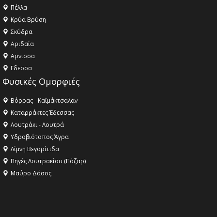
Πέλλα
Κρύα Βρύση
Σκύδρα
Αριδαία
Aρνισσα
Eδεσσα
Φυσικές Ομορφιές
Βόρρας - Καϊμάκτσαλαν
Καταρράκτες Έδεσσας
Λουτράκι - Λουτρά
Υδροβιότοπος Άγρα
Λίμνη Βεγορίτιδα
Πηγές Λουτρακίου (Πόζαρ)
Μαύρο Δάσος