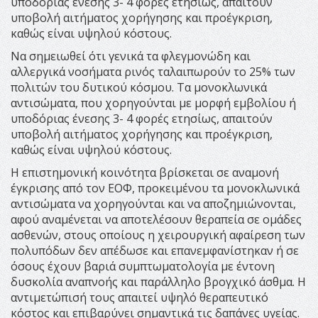
υποδόριας ένεσης 3- 4 φορές ετησίως, απαιτούν
υποβολή αιτήματος χορήγησης και προέγκριση,
καθώς είναι υψηλού κόστους.
Να σημειωθεί ότι γενικά τα φλεγμονώδη και
αλλεργικά νοσήματα ρινός ταλαιπωρούν το 25% των
πολιτών του δυτικού κόσμου. Τα μονοκλωνικά
αντισώματα, που χορηγούνται με μορφή εμβολίου ή
υποδόριας ένεσης 3- 4 φορές ετησίως, απαιτούν
υποβολή αιτήματος χορήγησης και προέγκριση,
καθώς είναι υψηλού κόστους.
Η επιστημονική κοινότητα βρίσκεται σε αναμονή
έγκρισης από τον ΕΟΦ, προκειμένου τα μονοκλωνικά
αντισώματα να χορηγούνται και να αποζημιώνονται,
αφού αναμένεται να αποτελέσουν θεραπεία σε ομάδες
ασθενών, στους οποίους η χειρουργική αφαίρεση των
πολυπόδων δεν απέδωσε και επανεμφανίστηκαν ή σε
όσους έχουν βαριά συμπτωματολογία με έντονη
δυσκολία αναπνοής και παράλληλο βρογχικό άσθμα. Η
αντιμετώπισή τους απαιτεί υψηλό θεραπευτικό
κόστος και επιβαρύνει σημαντικά τις δαπάνες υγείας.