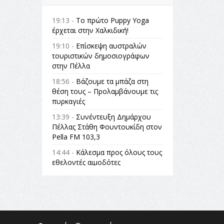
19:13 -
Το πρώτο Puppy Yoga
έρχεται στην Χαλκιδική!
19:10 -
Επίσκεψη αυστραλών
τουριστικών δημοσιογράφων
στην Πέλλα
18:56 -
Βάζουμε τα μπάζα στη
θέση τους – Προλαμβάνουμε τις
πυρκαγιές
13:39 -
Συνέντευξη Δημάρχου
Πέλλας Στάθη Φουντουκίδη στον
Pella FM 103,3
14:44 -
Κάλεσμα προς όλους τους
εθελοντές αιμοδότες
14:23 -
Όλη η Ελλάδα ένας
πολιτισμός Μουσική
εγκατάσταση Πόλεμος και
«Ειρήνη;» 5, 6 Αυγούστου 2026 |
Αρχαία Έδεσσα, Αρχαιολογικός