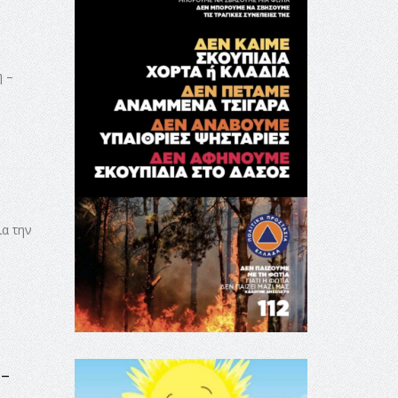
η –
ια την
 –