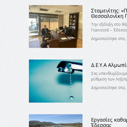
Σταμενίτης: «
Θεσσαλονίκη Γ
Την εξέλιξη στο θ
Γιαννιτσά – Έδεσσ
Δημοσιεύτηκε στις
Δ.Ε.Υ.Α Αλμωπ
Σας υπενθυμίζουμε 
ρύθμιση των ληξιπ
Δημοσιεύτηκε στις
Εργασίες καθα
Έδεσσας