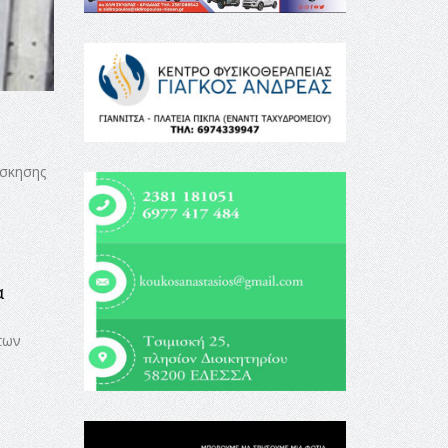
άσκησης
α
των