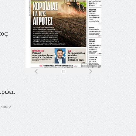
ος:
τρώει,
μικρών