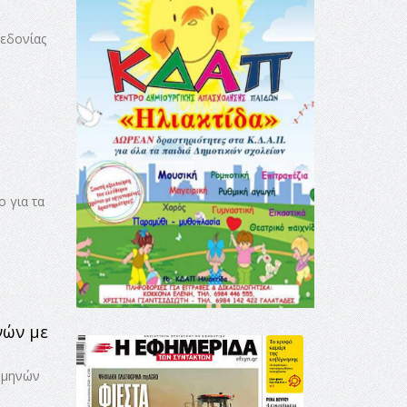
εδονίας
ο για τα
νών με
 μηνών