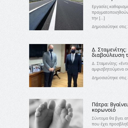
Εργασίες καθαρισμ
πραγματοποιηθούν 
την […]
Δημοσιεύτηκε στις
Δ. Σταμενίτης
διαβούλευση τ
Δ. Σταμενίτης: «Εν
αμφισβητούμενα οι
Δημοσιεύτηκε στις
Πάτρα: Βγαίνε
κορωνοϊό
Σύντομα θα βγει 
που έχει προσβληθ