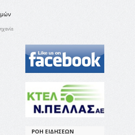
ιμών
μηχανία
ΡΟΉ ΕΙΔΉΣΕΩΝ