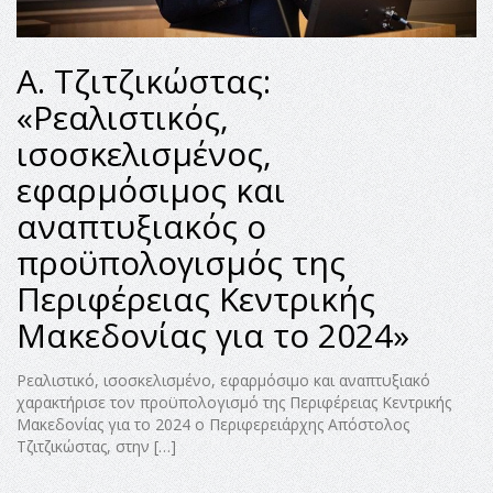
Α. Τζιτζικώστας:
«Ρεαλιστικός,
ισοσκελισμένος,
εφαρμόσιμος και
αναπτυξιακός ο
προϋπολογισμός της
Περιφέρειας Κεντρικής
Μακεδονίας για το 2024»
Ρεαλιστικό, ισοσκελισμένο, εφαρμόσιμο και αναπτυξιακό
χαρακτήρισε τον προϋπολογισμό της Περιφέρειας Κεντρικής
Μακεδονίας για το 2024 ο Περιφερειάρχης Απόστολος
Τζιτζικώστας, στην […]