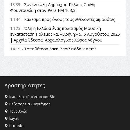
13:39 -
Συνέντευξη Δημάρχου Πέλλας Στάθη
Φουντουκίδη στον Pella FM 103,3
14:44 -
Κάλεσμα προς όλους τους εθελοντές αιμοδότες
14:23 -
Όλη η Ελλάδα ένας πολιτισμός Μουσική
εγκατάσταση Πόλεμος και «Ειρήνη;» 5, 6 Αυγούστου 2026
| Αρχαία Έδεσσα, Αρχαιολογικός Χώρος Λόγγου
14:19 -
Τοποθέτηση Λάκη Βασιλειάδη για την
Αναθεώρηση του Συντάγματος: «Σε τέτοιες κορυφαίες
θεσμικές διαδικασίες υπάρχει μόνο η ευθύνη απέναντι
στις επόμενες γενιές»
16:35 -
Το πρόγραμμα του ΠΑΟΚ στον δεύτερο γύρο του
Champions League!
Δραστηριότητες
16:27 -
Όλυμπος: Εντάχθηκε στον Κατάλογο Παγκόσμιας
Κληρονομιάς της UNESCO – Ομόφωνη η απόφαση Ο
Κωπηλατικό κέντρο Λουδία
Όλυμπος αναγνωρίστηκε ως φυσικό και πολιτιστικό
Πεζοπορεία - Περιήγηση
αγαθό εξέχουσας οικουμενικής αξίας για την
Τοξοβολία
ανθρωπότητα
kayak
16:18 -
ΕΝΟΡΙΑΚΕΣ ΚΑΛΟΚΑΙΡΙΝΕΣ ΔΡΑΣΕΙΣ ΓΙΑ ΠΑΙΔΙΑ
Ιππασία
ΣΤΗΝ ΕΔΕΣΣΑ