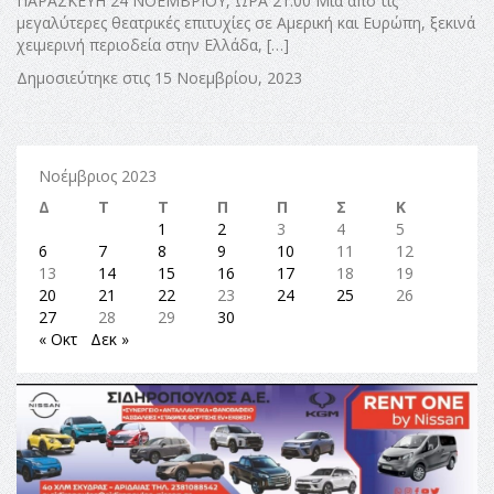
ΠΑΡΑΣΚΕΥΗ 24 ΝΟΕΜΒΡΙΟΥ, ΩΡΑ 21:00 Μια από τις
μεγαλύτερες θεατρικές επιτυχίες σε Αμερική και Ευρώπη, ξεκινά
χειμερινή περιοδεία στην Ελλάδα, […]
Δημοσιεύτηκε στις 15 Νοεμβρίου, 2023
Νοέμβριος 2023
Δ
Τ
Τ
Π
Π
Σ
Κ
1
2
3
4
5
6
7
8
9
10
11
12
13
14
15
16
17
18
19
20
21
22
23
24
25
26
27
28
29
30
« Οκτ
Δεκ »