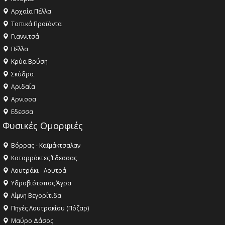
Αρχαία Πέλλα
Τοπικά Προϊόντα
Γιαννιτσά
Πέλλα
Κρύα Βρύση
Σκύδρα
Αριδαία
Aρνισσα
Eδεσσα
Φυσικές Ομορφιές
Βόρρας - Καϊμάκτσαλαν
Καταρράκτες Έδεσσας
Λουτράκι - Λουτρά
Υδροβιότοπος Άγρα
Λίμνη Βεγορίτιδα
Πηγές Λουτρακίου (Πόζαρ)
Μαύρο Δάσος