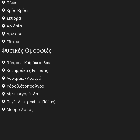
Πέλλα
Κρύα Βρύση
Σκύδρα
Αριδαία
Aρνισσα
Eδεσσα
Φυσικές Ομορφιές
Βόρρας - Καϊμάκτσαλαν
Καταρράκτες Έδεσσας
Λουτράκι - Λουτρά
Υδροβιότοπος Άγρα
Λίμνη Βεγορίτιδα
Πηγές Λουτρακίου (Πόζαρ)
Μαύρο Δάσος