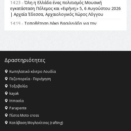
14:23 -
Όλη η Ελλάδα ένας πολιτισμός Μουσική
εγκατάσταση Πόλεμος και «Ειρήνη;» 5, 6 Αυγούστου 2026
| Αρχαία Έδεσσα, Αρχαιολογικός Χώρος Λόγγου
14:19 -
Τοποθέτηση Λάκη Βασιλειάδη για την
Αναθεώρηση του Συντάγματος: «Σε τέτοιες κορυφαίες
θεσμικές διαδικασίες υπάρχει μόνο η ευθύνη απέναντι
στις επόμενες γενιές»
16:35 -
Το πρόγραμμα του ΠΑΟΚ στον δεύτερο γύρο του
Champions League!
Δραστηριότητες
16:27 -
Όλυμπος: Εντάχθηκε στον Κατάλογο Παγκόσμιας
Κληρονομιάς της UNESCO – Ομόφωνη η απόφαση Ο
Κωπηλατικό κέντρο Λουδία
Όλυμπος αναγνωρίστηκε ως φυσικό και πολιτιστικό
Πεζοπορεία - Περιήγηση
αγαθό εξέχουσας οικουμενικής αξίας για την
Τοξοβολία
ανθρωπότητα
kayak
16:18 -
ΕΝΟΡΙΑΚΕΣ ΚΑΛΟΚΑΙΡΙΝΕΣ ΔΡΑΣΕΙΣ ΓΙΑ ΠΑΙΔΙΑ
Ιππασία
ΣΤΗΝ ΕΔΕΣΣΑ
Parapente
Πίστα Moto cross
Κατάβαση Μογλενίτσας (rafting)