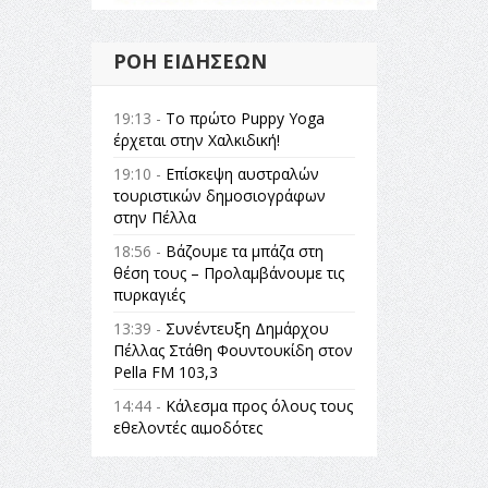
ΡΟΉ ΕΙΔΉΣΕΩΝ
19:13 -
Το πρώτο Puppy Yoga
έρχεται στην Χαλκιδική!
19:10 -
Επίσκεψη αυστραλών
τουριστικών δημοσιογράφων
στην Πέλλα
18:56 -
Βάζουμε τα μπάζα στη
θέση τους – Προλαμβάνουμε τις
πυρκαγιές
13:39 -
Συνέντευξη Δημάρχου
Πέλλας Στάθη Φουντουκίδη στον
Pella FM 103,3
14:44 -
Κάλεσμα προς όλους τους
εθελοντές αιμοδότες
14:23 -
Όλη η Ελλάδα ένας
πολιτισμός Μουσική