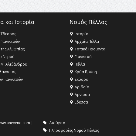
α και Ιστορία
Νομός Πέλλας
 Έδεσσας
Ιστορία
 Γιαννιτσών
Αρχαία Πέλλα
 της Αλμωπίας
Τοπικά Προϊόντα
ο Νερού
Γιαννιτσά
 Μ. Αλεξάνδρου
Πέλλα
θανάσιος
Κρύα Βρύση
ων Γιαννιτσών
Σκύδρα
Αριδαία
Aρνισσα
Eδεσσα
ww.aneveno.com
|
Διαύγεια
Πληροφορίες Νομού Πέλλας