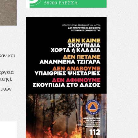
αν και
έργεια
της).
δικών