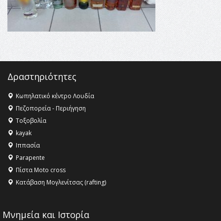
16:15 -
Εργασίες συντήρησης οδοφωτισμού στην Ενωτική
Οδό Σίνδου από την Περιφέρεια Κεντρικής Μακεδονίας
11:36 -
Λάκης Βασιλειάδης, Συνέντευξη PellaFm 103,3 για
το Μουσείο της Πέλλας, Λουτρά Πόζαρ και Χιονοδρομικό
18:09 -
Αυτό το καλοκαίρι δίνουμε ραντεβού στο πιο
όμορφο θερινό σινεμά της Ελλάδας!
Δραστηριότητες
Κωπηλατικό κέντρο Λουδία
Πεζοπορεία - Περιήγηση
Τοξοβολία
kayak
Ιππασία
Parapente
Πίστα Moto cross
Κατάβαση Μογλενίτσας (rafting)
Μνημεία και Ιστορία