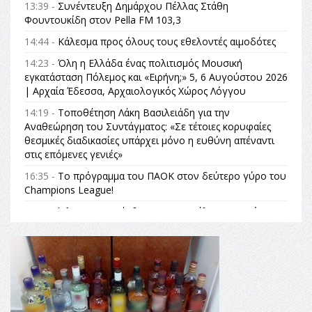
13:39 -
Συνέντευξη Δημάρχου Πέλλας Στάθη
Φουντουκίδη στον Pella FM 103,3
14:44 -
Κάλεσμα προς όλους τους εθελοντές αιμοδότες
14:23 -
Όλη η Ελλάδα ένας πολιτισμός Μουσική
εγκατάσταση Πόλεμος και «Ειρήνη;» 5, 6 Αυγούστου 2026
| Αρχαία Έδεσσα, Αρχαιολογικός Χώρος Λόγγου
14:19 -
Τοποθέτηση Λάκη Βασιλειάδη για την
Αναθεώρηση του Συντάγματος: «Σε τέτοιες κορυφαίες
θεσμικές διαδικασίες υπάρχει μόνο η ευθύνη απέναντι
στις επόμενες γενιές»
16:35 -
Το πρόγραμμα του ΠΑΟΚ στον δεύτερο γύρο του
Champions League!
16:27 -
Όλυμπος: Εντάχθηκε στον Κατάλογο Παγκόσμιας
Κληρονομιάς της UNESCO – Ομόφωνη η απόφαση Ο
Όλυμπος αναγνωρίστηκε ως φυσικό και πολιτιστικό
αγαθό εξέχουσας οικουμενικής αξίας για την
ανθρωπότητα
16:18 -
ΕΝΟΡΙΑΚΕΣ ΚΑΛΟΚΑΙΡΙΝΕΣ ΔΡΑΣΕΙΣ ΓΙΑ ΠΑΙΔΙΑ
ΣΤΗΝ ΕΔΕΣΣΑ