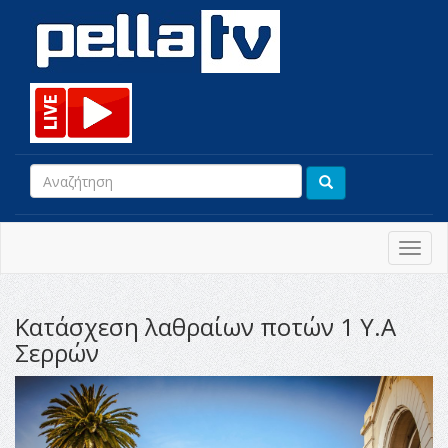
Toggl
navig
Κατάσχεση λαθραίων ποτών 1 Υ.Α
Σερρών