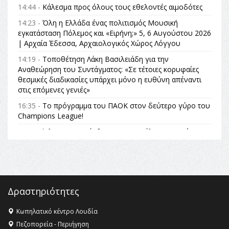
14:44 -
Κάλεσμα προς όλους τους εθελοντές αιμοδότες
14:23 -
Όλη η Ελλάδα ένας πολιτισμός Μουσική
εγκατάσταση Πόλεμος και «Ειρήνη;» 5, 6 Αυγούστου 2026
| Αρχαία Έδεσσα, Αρχαιολογικός Χώρος Λόγγου
14:19 -
Τοποθέτηση Λάκη Βασιλειάδη για την
Αναθεώρηση του Συντάγματος: «Σε τέτοιες κορυφαίες
θεσμικές διαδικασίες υπάρχει μόνο η ευθύνη απέναντι
στις επόμενες γενιές»
16:35 -
Το πρόγραμμα του ΠΑΟΚ στον δεύτερο γύρο του
Champions League!
16:27 -
Όλυμπος: Εντάχθηκε στον Κατάλογο Παγκόσμιας
Κληρονομιάς της UNESCO – Ομόφωνη η απόφαση Ο
Όλυμπος αναγνωρίστηκε ως φυσικό και πολιτιστικό
αγαθό εξέχουσας οικουμενικής αξίας για την
ανθρωπότητα
16:18 -
ΕΝΟΡΙΑΚΕΣ ΚΑΛΟΚΑΙΡΙΝΕΣ ΔΡΑΣΕΙΣ ΓΙΑ ΠΑΙΔΙΑ
Δραστηριότητες
ΣΤΗΝ ΕΔΕΣΣΑ
Κωπηλατικό κέντρο Λουδία
16:15 -
Εργασίες συντήρησης οδοφωτισμού στην Ενωτική
Πεζοπορεία - Περιήγηση
Οδό Σίνδου από την Περιφέρεια Κεντρικής Μακεδονίας