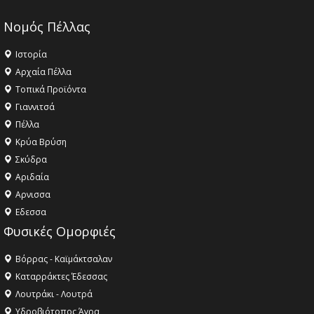
Νομός Πέλλας
Ιστορία
Αρχαία Πέλλα
Τοπικά Προϊόντα
Γιαννιτσά
Πέλλα
Κρύα Βρύση
Σκύδρα
Αριδαία
Aρνισσα
Eδεσσα
Φυσικές Ομορφιές
Βόρρας - Καϊμάκτσαλαν
Καταρράκτες Έδεσσας
Λουτράκι - Λουτρά
Υδροβιότοπος Άγρα