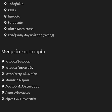
Τοξοβολία
11:36 -
Λάκης Βασιλειάδης, Συνέντευξη PellaFm 103,3 για
kayak
το Μουσείο της Πέλλας, Λουτρά Πόζαρ και Χιονοδρομικό
Ιππασία
18:09 -
Αυτό το καλοκαίρι δίνουμε ραντεβού στο πιο
Parapente
όμορφο θερινό σινεμά της Ελλάδας!
Πίστα Moto cross
Κατάβαση Μογλενίτσας (rafting)
Μνημεία και Ιστορία
Ιστορία Έδεσσας
Ιστορία Γιαννιτσών
Ιστορία της Αλμωπίας
Μουσείο Νερού
Λουτρό Μ. Αλεξάνδρου
Αγιος Αθανάσιος
Λίμνη των Γιαννιτσών