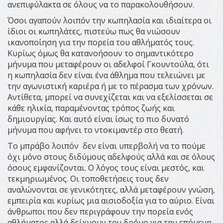
ανεπιφύλακτα σε όλους να το παρακολουθήσουν.
Όσοι αγαπούν λοιπόν την κωπηλασία και ιδιαίτερα οι
ίδιοι οι κωπηλάτες, πιστεύω πως θα νιώσουν
ικανοποίηση για την πορεία του αθλήματός τους.
Κυρίως όμως θα κατανοήσουν το σημαντικότερο
μήνυμα που μεταφέρουν οι αδελφοί Γκουντούλα, ότι
η κωπηλασία δεν είναι ένα άθλημα που τελειώνει με
την αγωνιστική καριέρα ή με το πέρασμα των χρόνων.
Αντίθετα, μπορεί να συνεχίζεται και να εξελίσσεται σε
κάθε ηλικία, παραμένοντας τρόπος ζωής και
δημιουργίας. Και αυτό είναι ίσως το πιο δυνατό
μήνυμα που αφήνει το ντοκιμαντέρ στο θεατή.
Το μπράβο λοιπόν δεν είναι υπερβολή να το πούμε
όχι μόνο στους διδύμους αδελφούς αλλά και σε όλους
όσους εμφανίζονται. Ο λόγος τους είναι μεστός, και
τεκμηριωμένος. Οι τοποθετήσεις τους δεν
αναλώνονται σε γενικότητες, αλλά μεταφέρουν γνώση,
εμπειρία και κυρίως μια αισιοδοξία για το αύριο. Είναι
άνθρωποι που δεν περιγράφουν την πορεία ενός
αθλήματος αλλά δείχνουν τον δρόμο για την επόμενη