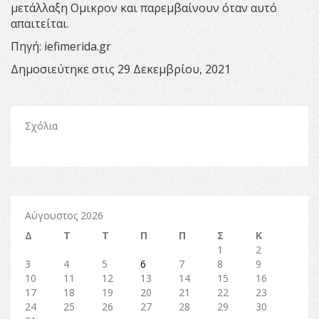
μετάλλαξη Ομικρον και παρεμβαίνουν όταν αυτό
απαιτείται.
Πηγή: iefimerida.gr
Δημοσιεύτηκε στις 29 Δεκεμβρίου, 2021
Σχόλια
Αύγουστος 2026
Δ
Τ
Τ
Π
Π
Σ
Κ
1
2
3
4
5
6
7
8
9
10
11
12
13
14
15
16
17
18
19
20
21
22
23
24
25
26
27
28
29
30