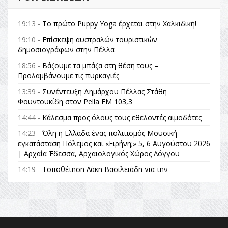
19:13 -
Το πρώτο Puppy Yoga έρχεται στην Χαλκιδική!
19:10 -
Επίσκεψη αυστραλών τουριστικών
δημοσιογράφων στην Πέλλα
18:56 -
Βάζουμε τα μπάζα στη θέση τους –
Προλαμβάνουμε τις πυρκαγιές
13:39 -
Συνέντευξη Δημάρχου Πέλλας Στάθη
Φουντουκίδη στον Pella FM 103,3
14:44 -
Κάλεσμα προς όλους τους εθελοντές αιμοδότες
14:23 -
Όλη η Ελλάδα ένας πολιτισμός Μουσική
εγκατάσταση Πόλεμος και «Ειρήνη;» 5, 6 Αυγούστου 2026
| Αρχαία Έδεσσα, Αρχαιολογικός Χώρος Λόγγου
14:19 -
Τοποθέτηση Λάκη Βασιλειάδη για την
Αναθεώρηση του Συντάγματος: «Σε τέτοιες κορυφαίες
θεσμικές διαδικασίες υπάρχει μόνο η ευθύνη απέναντι
στις επόμενες γενιές»
16:35 -
Το πρόγραμμα του ΠΑΟΚ στον δεύτερο γύρο του
Champions League!