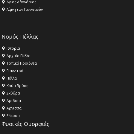
Αγιος Αθανάσιος
Λίμνη των Γιαννιτσών
Νομός Πέλλας
Ιστορία
Αρχαία Πέλλα
Τοπικά Προϊόντα
Γιαννιτσά
Πέλλα
Κρύα Βρύση
Σκύδρα
Αριδαία
Aρνισσα
Eδεσσα
Φυσικές Ομορφιές