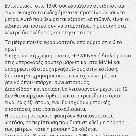
Εντωμεταξύ, στις 13:00 συνεδριάζουν οι ειδικοί και
είναι ανοιχτό το ενδεχόμενο να προτείνουν και νέα
μέτρα. Αυτό που θεωρείται εξαιρετικά πιθανό, είναι οι
ειδικοί να προτείνουν να σταματήσει η μουσική στα
κέντρα διασκέδασης και στην εστίαση.
Τα μέτρα που θα εφαρμοστούν από αύριο στις 6 το
πρωί
Υποχρεωτική χρήση μάσκας FFP2/KN95 ή διπλή μάσκα
στις υπεραγορές σούπερ μάρκετ και στα ΜΜΜ και
υποχρεωτικά στους εργαζομένους στην εστίαση.
Σύσταση να χρησιμοποιείται ενισχυμένη μάσκα
γενικά όπου υπάρχει συνωστσισμός.
Διασκέδαση και εστίαση θα λειτουργούν μέχρι τις 12.
Δεν θα υπάρχουν όρθιοι και στα τραπέζια το όριο
είναι έως έξι άτομα, ενώ θα ισχύουν μετρικές
αποστάσεις στα τραπεζοκαθίσματα.
H μουσική σε πρώτη φάση δεν θα απογορευτεί,
ωστόσο, σε περίπτωση που διαπιστωθεί μη τήρηση
των μέτρων, τότε η μουσική θα κόβεται.
Στα γήπεδα: Θεατές σε ποσοστό 10% με ανώτατο όριο