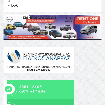
31
« Ιούλ