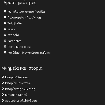
Δραστηριότητες
16:27 -
Όλυμπος: Εντάχθηκε στον Κατάλογο Παγκόσμιας
Κληρονομιάς της UNESCO – Ομόφωνη η απόφαση Ο
Κωπηλατικό κέντρο Λουδία
Όλυμπος αναγνωρίστηκε ως φυσικό και πολιτιστικό
Πεζοπορεία - Περιήγηση
αγαθό εξέχουσας οικουμενικής αξίας για την
Τοξοβολία
ανθρωπότητα
kayak
16:18 -
ΕΝΟΡΙΑΚΕΣ ΚΑΛΟΚΑΙΡΙΝΕΣ ΔΡΑΣΕΙΣ ΓΙΑ ΠΑΙΔΙΑ
Ιππασία
ΣΤΗΝ ΕΔΕΣΣΑ
Parapente
Πίστα Moto cross
Κατάβαση Μογλενίτσας (rafting)
Μνημεία και Ιστορία
Ιστορία Έδεσσας
Ιστορία Γιαννιτσών
Ιστορία της Αλμωπίας
Μουσείο Νερού
Λουτρό Μ. Αλεξάνδρου