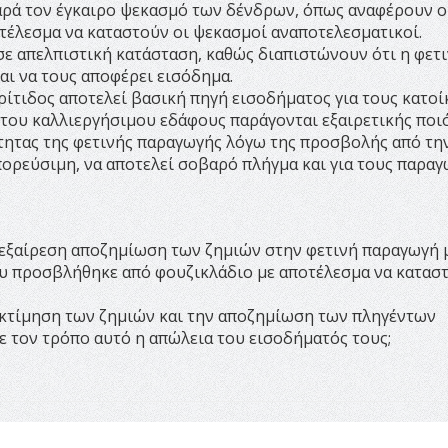
Παρά τον έγκαιρο ψεκασμό των δένδρων, όπως αναφέρουν ο
οτέλεσμα να καταστούν οι ψεκασμοί αναποτελεσματικοί.
σε απελπιστική κατάσταση, καθώς διαπιστώνουν ότι η φετ
αι να τους αποφέρει εισόδημα.
ίτιδος αποτελεί βασική πηγή εισοδήματος για τους κατοί
ς του καλλιεργήσιμου εδάφους παράγονται εξαιρετικής ποι
τητας της φετινής παραγωγής λόγω της προσβολής από τη
πορεύσιμη, να αποτελεί σοβαρό πλήγμα και για τους παραγ
' εξαίρεση αποζημίωση των ζημιών στην φετινή παραγωγή
υ προσβλήθηκε από φουζικλάδιο με αποτέλεσμα να καταστ
εκτίμηση των ζημιών και την αποζημίωση των πληγέντων
ε τον τρόπο αυτό η απώλεια του εισοδήματός τους;