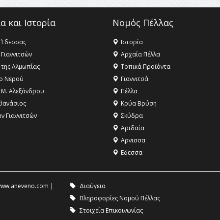
α και Ιστορία
Νομός Πέλλας
 Έδεσσας
Ιστορία
 Γιαννιτσών
Αρχαία Πέλλα
 της Αλμωπίας
Τοπικά Προϊόντα
ο Νερού
Γιαννιτσά
 Μ. Αλεξάνδρου
Πέλλα
θανάσιος
Κρύα Βρύση
ων Γιαννιτσών
Σκύδρα
Αριδαία
Aρνισσα
Eδεσσα
ww.aneveno.com
|
Διαύγεια
Πληροφορίες Νομού Πέλλας
Στοιχεία Επικοινωνίας