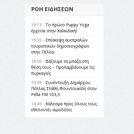
ΡΟΉ ΕΙΔΉΣΕΩΝ
19:13 -
Το πρώτο Puppy Yoga
έρχεται στην Χαλκιδική!
19:10 -
Επίσκεψη αυστραλών
τουριστικών δημοσιογράφων
στην Πέλλα
18:56 -
Βάζουμε τα μπάζα στη
θέση τους – Προλαμβάνουμε τις
πυρκαγιές
13:39 -
Συνέντευξη Δημάρχου
Πέλλας Στάθη Φουντουκίδη στον
Pella FM 103,3
14:44 -
Κάλεσμα προς όλους τους
εθελοντές αιμοδότες
14:23 -
Όλη η Ελλάδα ένας
πολιτισμός Μουσική
εγκατάσταση Πόλεμος και