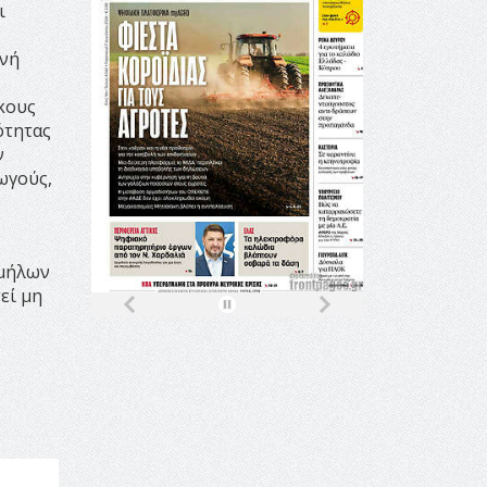
ι
ινή
κους
ότητας
ν
ωγούς,
 μήλων
εί μη