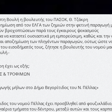
στη Βουλή η βουλευτής του ΠΑΣΟΚ, Θ. Τζάκρη
οζημίωση από τον ΕΛΓΑ των ζημιών στην φετινή παραγωγή
χών βροχοπτώσεων παρά τους έγκαιρους ψεκασμούς
 να καταστεί ουσιαστικά μη εμπορεύσιμη, καθώς και την
 και αποζημίωση των πληγέντων παραγωγών, ούτως ώστε ν
 του εισοδήματός τους, ζήτησε η βουλευτής του νομού μας 
υλή.-
η έχει ως εξής:
ΗΣ & ΤΡΟΦΙΜΩΝ
γωγής μήλων στο Δήμο Βεγορίτιδος του Ν. Πέλλας»
ιδος του νομού Πέλλας έχει προσβληθεί από φουζικλάδιο
αέρια τμήματα του δέντρου, μεταξύ αυτών και τους καρπο