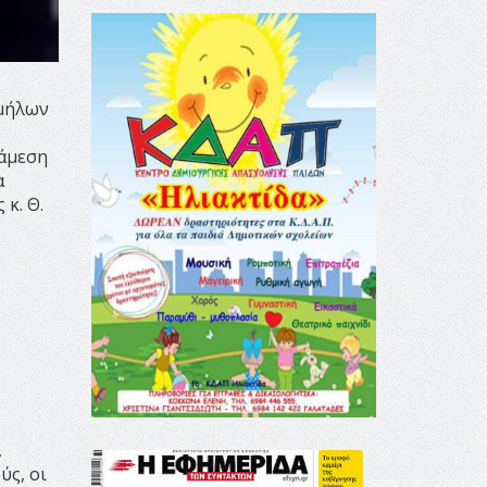
 μήλων
 άμεση
α
κ. Θ.
,
ύς, οι