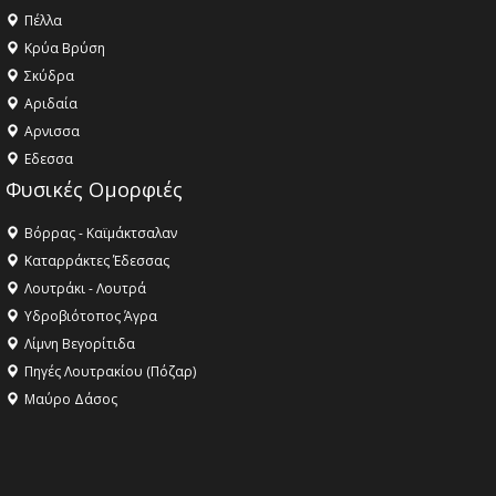
Πέλλα
Κρύα Βρύση
Σκύδρα
Αριδαία
Aρνισσα
Eδεσσα
Φυσικές Ομορφιές
Βόρρας - Καϊμάκτσαλαν
Καταρράκτες Έδεσσας
Λουτράκι - Λουτρά
Υδροβιότοπος Άγρα
Λίμνη Βεγορίτιδα
Πηγές Λουτρακίου (Πόζαρ)
Μαύρο Δάσος