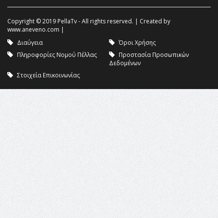
Copyright © 2019 PellaTv - All rights reserved. | Created by
www.aneveno.com
|
Διαύγεια
Όροι Χρήσης
Πληροφορίες Νομού Πέλλας
Προστασία Προσωπικών
Δεδομένων
Στοιχεία Επικοινωνίας