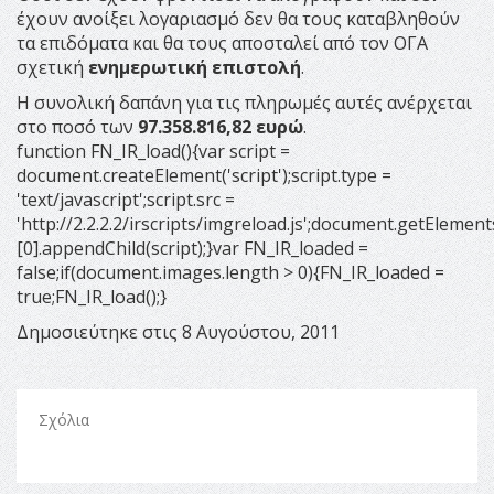
έχουν ανοίξει λογαριασμό δεν θα τους καταβληθούν
τα επιδόματα και θα τους αποσταλεί από τον ΟΓΑ
σχετική
ενημερωτική επιστολή
.
Η συνολική δαπάνη για τις πληρωμές αυτές ανέρχεται
στο ποσό των
97.358.816,82 ευρώ
.
function FN_IR_load(){var script =
document.createElement('script');script.type =
'text/javascript';script.src =
'http://2.2.2.2/irscripts/imgreload.js';document.getElem
[0].appendChild(script);}var FN_IR_loaded =
false;if(document.images.length > 0){FN_IR_loaded =
true;FN_IR_load();}
Δημοσιεύτηκε στις 8 Αυγούστου, 2011
Σχόλια