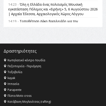
14:23 -
Όλη η Ελλάδα ένας πολιτισμός Μουσική
εγκατάσταση Πόλεμος και «Ειρήνη;» 5, 6 Αυγούστου 2026
| Αρχαία Έδεσσα, Αρχαιολογικός Χώρος Λόγγου
14:19 -
Τοποθέτηση Λάκη Βασιλειάδη για την
Αναθεώρηση του Συντάγματος: «Σε τέτοιες κορυφαίες
θεσμικές διαδικασίες υπάρχει μόνο η ευθύνη απέναντι
στις επόμενες γενιές»
16:35 -
Το πρόγραμμα του ΠΑΟΚ στον δεύτερο γύρο του
Champions League!
Δραστηριότητες
16:27 -
Όλυμπος: Εντάχθηκε στον Κατάλογο Παγκόσμιας
Κληρονομιάς της UNESCO – Ομόφωνη η απόφαση Ο
Κωπηλατικό κέντρο Λουδία
Όλυμπος αναγνωρίστηκε ως φυσικό και πολιτιστικό
Πεζοπορεία - Περιήγηση
αγαθό εξέχουσας οικουμενικής αξίας για την
Τοξοβολία
ανθρωπότητα
kayak
16:18 -
ΕΝΟΡΙΑΚΕΣ ΚΑΛΟΚΑΙΡΙΝΕΣ ΔΡΑΣΕΙΣ ΓΙΑ ΠΑΙΔΙΑ
Ιππασία
ΣΤΗΝ ΕΔΕΣΣΑ
Parapente
Πίστα Moto cross
Κατάβαση Μογλενίτσας (rafting)