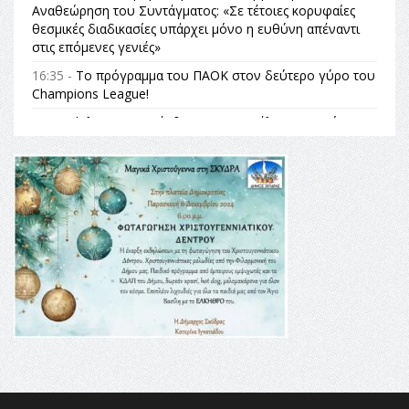
Αναθεώρηση του Συντάγματος: «Σε τέτοιες κορυφαίες
θεσμικές διαδικασίες υπάρχει μόνο η ευθύνη απέναντι
στις επόμενες γενιές»
16:35 -
Το πρόγραμμα του ΠΑΟΚ στον δεύτερο γύρο του
Champions League!
16:27 -
Όλυμπος: Εντάχθηκε στον Κατάλογο Παγκόσμιας
Κληρονομιάς της UNESCO – Ομόφωνη η απόφαση Ο
Όλυμπος αναγνωρίστηκε ως φυσικό και πολιτιστικό
αγαθό εξέχουσας οικουμενικής αξίας για την
ανθρωπότητα
16:18 -
ΕΝΟΡΙΑΚΕΣ ΚΑΛΟΚΑΙΡΙΝΕΣ ΔΡΑΣΕΙΣ ΓΙΑ ΠΑΙΔΙΑ
ΣΤΗΝ ΕΔΕΣΣΑ
16:15 -
Εργασίες συντήρησης οδοφωτισμού στην Ενωτική
Οδό Σίνδου από την Περιφέρεια Κεντρικής Μακεδονίας
11:36 -
Λάκης Βασιλειάδης, Συνέντευξη PellaFm 103,3 για
το Μουσείο της Πέλλας, Λουτρά Πόζαρ και Χιονοδρομικό
18:09 -
Αυτό το καλοκαίρι δίνουμε ραντεβού στο πιο
όμορφο θερινό σινεμά της Ελλάδας!