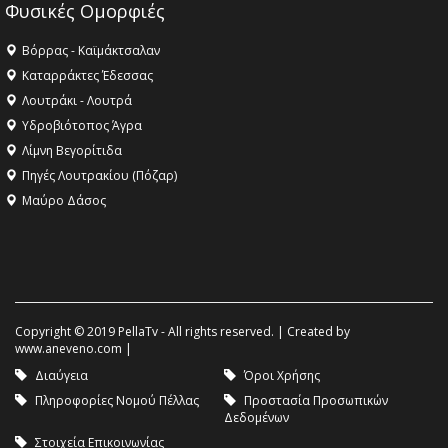
Φυσικές Ομορφιές
Βόρρας - Καϊμάκτσαλαν
Καταρράκτες Έδεσσας
Λουτράκι - Λουτρά
Υδροβιότοπος Άγρα
Λίμνη Βεγορίτιδα
Πηγές Λουτρακίου (Πόζαρ)
Μαύρο Δάσος
Copyright © 2019 PellaTv - All rights reserved. | Created by
www.aneveno.com
|
Διαύγεια
Όροι Χρήσης
Πληροφορίες Νομού Πέλλας
Προστασία Προσωπικών
Δεδομένων
Στοιχεία Επικοινωνίας