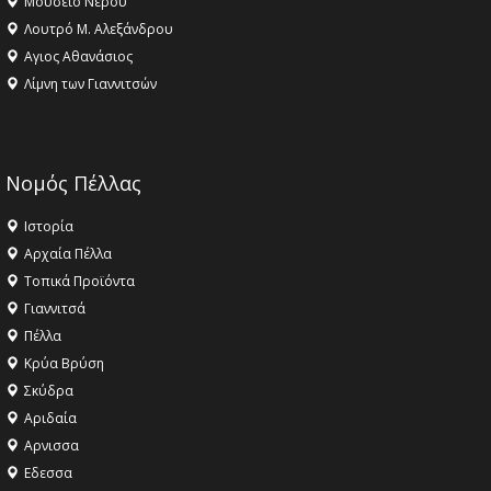
Μουσείο Νερού
Λουτρό Μ. Αλεξάνδρου
Αγιος Αθανάσιος
Λίμνη των Γιαννιτσών
Νομός Πέλλας
Ιστορία
Αρχαία Πέλλα
Τοπικά Προϊόντα
Γιαννιτσά
Πέλλα
Κρύα Βρύση
Σκύδρα
Αριδαία
Aρνισσα
Eδεσσα