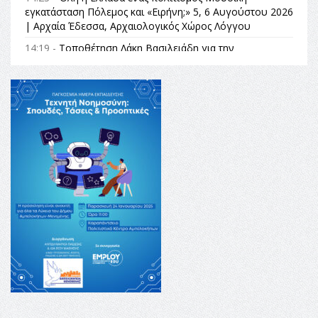
εγκατάσταση Πόλεμος και «Ειρήνη;» 5, 6 Αυγούστου 2026
| Αρχαία Έδεσσα, Αρχαιολογικός Χώρος Λόγγου
14:19 -
Τοποθέτηση Λάκη Βασιλειάδη για την
Αναθεώρηση του Συντάγματος: «Σε τέτοιες κορυφαίες
θεσμικές διαδικασίες υπάρχει μόνο η ευθύνη απέναντι
στις επόμενες γενιές»
16:35 -
Το πρόγραμμα του ΠΑΟΚ στον δεύτερο γύρο του
Champions League!
16:27 -
Όλυμπος: Εντάχθηκε στον Κατάλογο Παγκόσμιας
Κληρονομιάς της UNESCO – Ομόφωνη η απόφαση Ο
Όλυμπος αναγνωρίστηκε ως φυσικό και πολιτιστικό
αγαθό εξέχουσας οικουμενικής αξίας για την
ανθρωπότητα
16:18 -
ΕΝΟΡΙΑΚΕΣ ΚΑΛΟΚΑΙΡΙΝΕΣ ΔΡΑΣΕΙΣ ΓΙΑ ΠΑΙΔΙΑ
ΣΤΗΝ ΕΔΕΣΣΑ