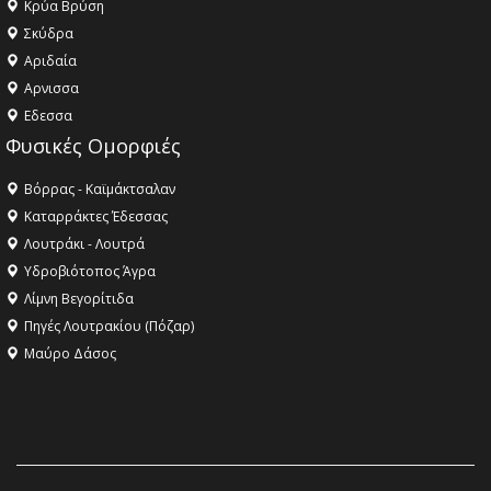
Κρύα Βρύση
Σκύδρα
Αριδαία
Aρνισσα
Eδεσσα
Φυσικές Ομορφιές
Βόρρας - Καϊμάκτσαλαν
Καταρράκτες Έδεσσας
Λουτράκι - Λουτρά
Υδροβιότοπος Άγρα
Λίμνη Βεγορίτιδα
Πηγές Λουτρακίου (Πόζαρ)
Μαύρο Δάσος