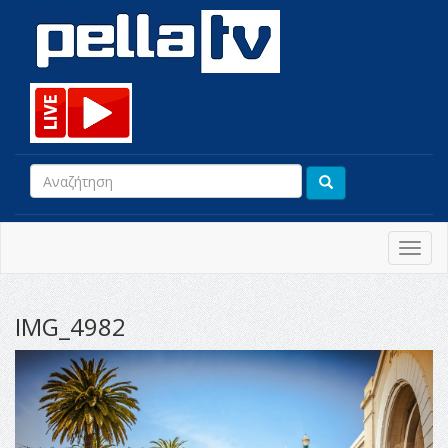
Toggl
navig
IMG_4982