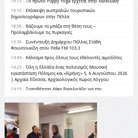
19:13 -
Το πρώτο Puppy Yoga έρχεται στην Χαλκιδική!
19:10 -
Επίσκεψη αυστραλών τουριστικών
δημοσιογράφων στην Πέλλα
18:56 -
Βάζουμε τα μπάζα στη θέση τους –
Προλαμβάνουμε τις πυρκαγιές
13:39 -
Συνέντευξη Δημάρχου Πέλλας Στάθη
Φουντουκίδη στον Pella FM 103,3
14:44 -
Κάλεσμα προς όλους τους εθελοντές αιμοδότες
14:23 -
Όλη η Ελλάδα ένας πολιτισμός Μουσική
εγκατάσταση Πόλεμος και «Ειρήνη;» 5, 6 Αυγούστου 2026
| Αρχαία Έδεσσα, Αρχαιολογικός Χώρος Λόγγου
14:19 -
Τοποθέτηση Λάκη Βασιλειάδη για την
Αναθεώρηση του Συντάγματος: «Σε τέτοιες κορυφαίες
θεσμικές διαδικασίες υπάρχει μόνο η ευθύνη απέναντι
στις επόμενες γενιές»
16:35 -
Το πρόγραμμα του ΠΑΟΚ στον δεύτερο γύρο του
Champions League!
16:27 -
Όλυμπος: Εντάχθηκε στον Κατάλογο Παγκόσμιας