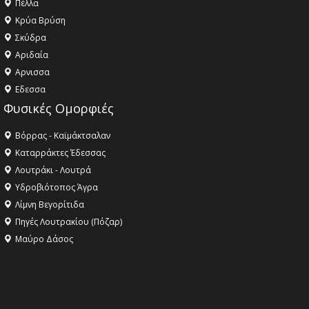
Πέλλα
Κρύα Βρύση
Σκύδρα
Αριδαία
Aρνισσα
Eδεσσα
Φυσικές Ομορφιές
Βόρρας - Καϊμάκτσαλαν
Καταρράκτες Έδεσσας
Λουτράκι - Λουτρά
Υδροβιότοπος Άγρα
Λίμνη Βεγορίτιδα
Πηγές Λουτρακίου (Πόζαρ)
Μαύρο Δάσος