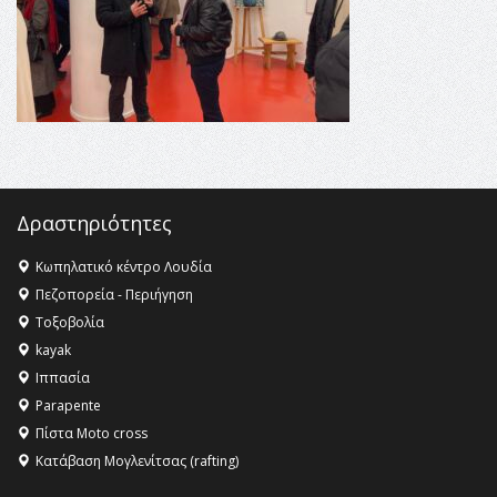
Κληρονομιάς της UNESCO – Ομόφωνη η απόφαση Ο
Όλυμπος αναγνωρίστηκε ως φυσικό και πολιτιστικό
αγαθό εξέχουσας οικουμενικής αξίας για την
ανθρωπότητα
16:18 -
ΕΝΟΡΙΑΚΕΣ ΚΑΛΟΚΑΙΡΙΝΕΣ ΔΡΑΣΕΙΣ ΓΙΑ ΠΑΙΔΙΑ
ΣΤΗΝ ΕΔΕΣΣΑ
Δραστηριότητες
Κωπηλατικό κέντρο Λουδία
Πεζοπορεία - Περιήγηση
Τοξοβολία
kayak
Ιππασία
Parapente
Πίστα Moto cross
Κατάβαση Μογλενίτσας (rafting)