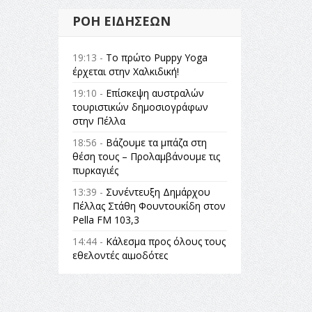
ΡΟΉ ΕΙΔΉΣΕΩΝ
19:13 -
Το πρώτο Puppy Yoga
έρχεται στην Χαλκιδική!
19:10 -
Επίσκεψη αυστραλών
τουριστικών δημοσιογράφων
στην Πέλλα
18:56 -
Βάζουμε τα μπάζα στη
θέση τους – Προλαμβάνουμε τις
πυρκαγιές
13:39 -
Συνέντευξη Δημάρχου
Πέλλας Στάθη Φουντουκίδη στον
Pella FM 103,3
14:44 -
Κάλεσμα προς όλους τους
εθελοντές αιμοδότες
14:23 -
Όλη η Ελλάδα ένας
πολιτισμός Μουσική
εγκατάσταση Πόλεμος και