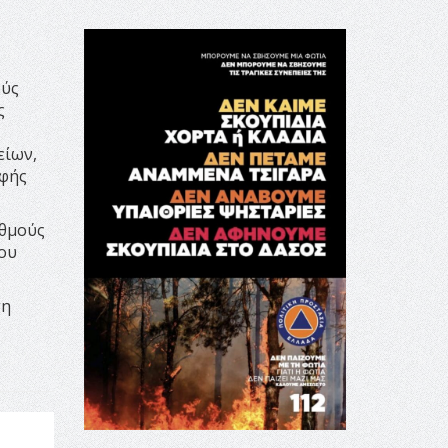
ούς
ς
είων,
αφής
αθμούς
του
τη