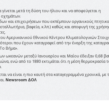
γίνεται μετά τη δύση του ήλιου και να αποφεύγεται η
 οχημάτων.
άδων και επιχειρήσεων που εκπέμπουν οργανικούς πτητικ
ταλλωτήρια, βαφεία, κ.λπ.) καθώς και αποφυγή της χρήση
ες.
 του Αμερικανικού Εθνικού Κέντρου Κλιματολογικών Στοιχ
μότεροι που έχουν καταγραφεί από την έναρξη της καταγρ
Το Βήμα».
των ωκεανών μεταξύ Ιανουαρίου και Μαΐου έδειξαν 0,68 β
ώνα, ενώ από το 1880 εκτιμάται ότι η μέση θερμοκρασία 
.
ται να είναι η πιο καυτή στα καταγεγραμμένα χρονικά, με 
αι.
Newsroom ΔΟΛ