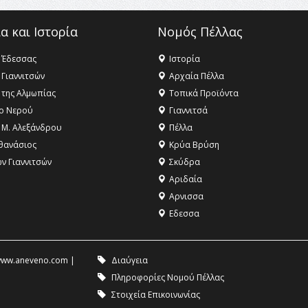
α και Ιστορία
Νομός Πέλλας
 Έδεσσας
Ιστορία
 Γιαννιτσών
Αρχαία Πέλλα
 της Αλμωπίας
Τοπικά Προϊόντα
ο Νερού
Γιαννιτσά
 Μ. Αλεξάνδρου
Πέλλα
θανάσιος
Κρύα Βρύση
ων Γιαννιτσών
Σκύδρα
Αριδαία
Aρνισσα
Eδεσσα
ww.aneveno.com
|
Διαύγεια
Πληροφορίες Νομού Πέλλας
Στοιχεία Επικοινωνίας