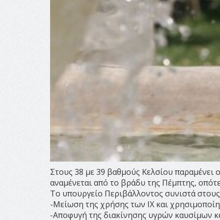
Στους 38 με 39 βαθμούς Κελσίου παραμένει 
αναμένεται από το βράδυ της Πέμπτης, οπότε
Το υπουργείο Περιβάλλοντος συνιστά στους 
-Μείωση της χρήσης των ΙΧ και χρησιμοπο
-Αποφυγή της διακίνησης υγρών καυσίμων κ