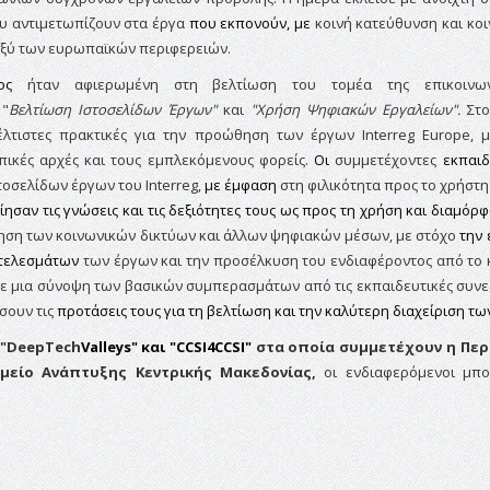
ου αντιμετωπίζουν στα έργα
που εκπονούν, με
κοινή κατεύθυνση και κοι
ξύ των ευρωπαϊκών περιφερειών.
τος
ήταν αφιερωμένη στη βελτίωση του τομέα της επικοινων
"
Β
ελτίωση Ιστοσελίδων Έργων"
και
"Χρήση Ψηφιακών Εργαλείων".
Στο
λτιστες πρακτικές για την προώθηση των έργων Interreg Europe, 
οπικές αρχές και τους εμπλεκόμενους φορείς.
Οι
συμμετέχοντες
εκπαιδ
τοσελίδων έργων του Interreg,
με έμφαση
στη φιλικότητα προς το χρήστη
σαν τις γνώσεις και τις δεξιότητες τους ως προς τη χρήση και διαμόρ
ίηση των κοινωνικών δικτύων και άλλων ψηφιακών
μέσων,
με στόχο
την 
τελεσμάτων
των έργων και την προσέλκυση του ενδιαφέροντος από το κ
 με μια σύνοψη των βασικών συμπερασμάτων από τις εκπαιδευτικές συνε
σουν τις
προτάσεις τους για τη βελτίωση και την καλύτερη διαχείριση τω
"
DeepTech
Valleys"
και
"
CCSI
4
CCSI"
στα οποία συμμετέχουν η Περ
μείο Ανάπτυξης Κεντρικής Μακεδονίας,
οι
ενδιαφερόμενοι μπ