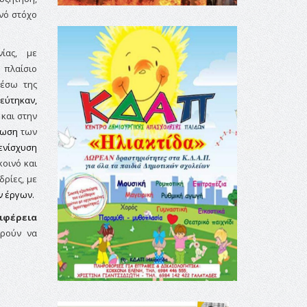
νό στόχο
ίας, με
 πλαίσιο
μέσω της
εύτηκαν,
 και στην
φωση
των
ενίσχυση
οινό και
δρίες, με
ν έργων.
ιφέρεια
ορούν να