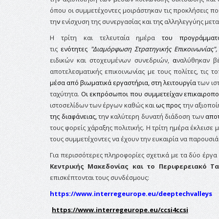
όπου οι συμμετέχοντες μοιράστηκαν τις προκλήσεις π
τη
ν
ενίσχυση της συνεργασίας και τη
ς
αλληλεγγύης μετα
Η τρίτη και
τελευταία ημέρα
του προγράμμα
τις
ενότητες
"
Διαμόρφωση Στρατηγικής Επικοινωνίας",
ειδικών και στοχευμένων συνεδριών,
α
ναλύθηκαν βέ
αποτελεσματικής επικοινωνίας με τους πολίτες, τις τ
μέσα από βιωματικά εργαστήρια, στη λειτουργία
των ισ
ταχύτητα.
Οι εκπρόσωποι που συμμετείχαν επικαιροποίη
ιστοσελίδων των έργων καθώς και
ως προς
την αξιοπο
της διαφάνειας,
τη
ν
καλύτερη δυνατή διάδοση των
απο
τους φορείς χάραξης πολιτικής. Η τρίτη ημέρα έκλεισε
τους συμμετέχοντες να έχουν την ευκαιρία να παρουσιά
Για περισσότερες πληροφορίες
σχετικά με τα δύο έργα
Κεντρικής Μακεδονίας και το Περιφερειακό Τα
επισκέπτονται
τους συνδέσμους:
https
://
www
.
interregeurope
.
eu
/
deeptechvalleys
https://www.interregeurope.eu/ccsi4ccsi