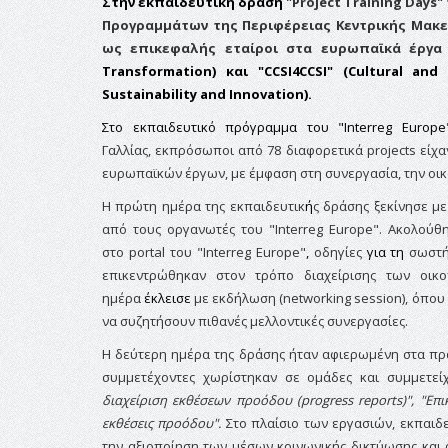
Στην εκπαιδευτική δράση
"
Project
Training
Days"
Προγραμμάτων της Περιφέρειας Κεντρικής Μακεδ
ως επικεφαλής εταίροι στα ευρωπαϊκά έργα
Transformation)
και "
CCSI
4
CCSI"
(
Cultural and 
Sustainability and Innovation
).
Στ
ο εκπαιδευτικό
πρόγραμμα
του "
Interreg
Europe
Γαλλίας,
εκπρόσωποι από 78 διαφορετικά
projects
είχαν
ευρωπαϊκών έργων, με έμφαση στη συνεργασία, την οικον
Η πρώτη ημέρα της εκπαιδευτικ
ή
ς δράσης ξεκίνησε μ
από τους οργανωτές του "Interreg Europe". Ακολούθ
στο
portal
του "
Interreg
Europe"
,
οδηγίες
για τη
σωστή
επικεντρώθηκαν στον τρόπο διαχείρισης των οι
ημέρα
έκλεισε
με εκδήλωση (networking session), όπου
να συζητήσουν πιθανές
μελλοντικές
συνεργασίες.
Η δεύτερη ημέρα της δράσης ήταν αφιερωμένη στα πρα
συμμετέχοντες χωρίστηκαν σε ομάδες και συμμετείχ
διαχείριση εκθέσεων προόδου (
progress
reports
)", "Επ
εκθέσεις προόδου".
Στο πλαίσιο των εργασιών,
εκπαιδε
την αξιοποίηση των μέσων κοινωνικής δικτύωσης και