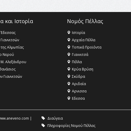
α και Ιστορία
Νομός Πέλλας
 Έδεσσας
Ιστορία
 Γιαννιτσών
Αρχαία Πέλλα
 της Αλμωπίας
Τοπικά Προϊόντα
ο Νερού
Γιαννιτσά
 Μ. Αλεξάνδρου
Πέλλα
θανάσιος
Κρύα Βρύση
ων Γιαννιτσών
Σκύδρα
Αριδαία
Aρνισσα
Eδεσσα
ww.aneveno.com
|
Διαύγεια
Πληροφορίες Νομού Πέλλας