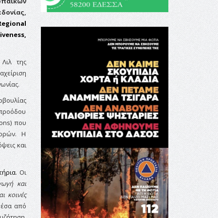
ωπαϊκών
δονίας,
egional
iveness,
 Λιλ της
ιαχείριση
νωνίας.
οβουλίας
 προόδου
ions)
που
ορών. Η
όψεις και
τ
ήρια
. Οι
γωγή και
ι κοινές
μέσα από
υζήτηση,