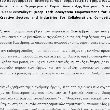
του προγράμματος "
Interreg
Europe"
συμμετείχ
ε
το Τμήμα Ευρ
ονίας και τ
ο Περιφερειακό Ταμείο Ανάπτυξης Κεντρικής Μακε
 "
DeepTech
Valleys"
(Deep tech ecosystem Empowerment for R
Creative Sectors and Industries for Collaboration, Competit
"
, π
ου πραγματοποιήθηκε τον περασμένο Σ
επτέμβριο
στην πόλη
 την ευκαιρία να βελτιώσουν τις γνώσεις και τις δεξιότητές τους στη δ
ομική διαχείριση, τις οικονομικές αναφορές και τις στρατηγικές επικοι
ε την επίσημη υποδοχή και παρουσίαση των στόχων της εν λόγω πρωτ
ησαν εκτενείς παρουσιάσεις σχετικά με τις βασικές αρχές αναφορών
 χρήση του
portal
, καθώς και εκπαιδευτικ
ές θεματικές ενότητες
(
sess
κονομικών πόρων των έργων και την υποβολή οικονομικών αναφ
 οι συμμετέχοντες είχαν την ευκαιρία να γνωριστούν, να ανταλλάξουν απ
κτικά ζητήματα της διαχείρισης έργων, μέσα από εξειδικευμέν
α
εργασ
αν σε δραστηριότητες που κάλυπταν τις θεματικές ενότητες
"
Ε
ισα
ικοινωνία και
δ
ιάχυση
α
ποτελεσμάτων" και "Αναφορές αποτελεσμάτων κα
ύτηκαν στη δημιουργία αποτελεσματικών στρατηγικών επικοινωνίας, 
 άλλων σύγχρονων εργαλείων προβολής. Η
ημέρα έκλεισε με ανοιχτή σ