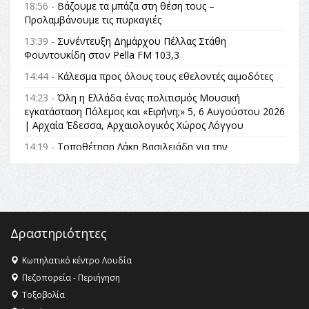
18:56 -
Βάζουμε τα μπάζα στη θέση τους –
Προλαμβάνουμε τις πυρκαγιές
13:39 -
Συνέντευξη Δημάρχου Πέλλας Στάθη
Φουντουκίδη στον Pella FM 103,3
14:44 -
Κάλεσμα προς όλους τους εθελοντές αιμοδότες
14:23 -
Όλη η Ελλάδα ένας πολιτισμός Μουσική
εγκατάσταση Πόλεμος και «Ειρήνη;» 5, 6 Αυγούστου 2026
| Αρχαία Έδεσσα, Αρχαιολογικός Χώρος Λόγγου
14:19 -
Τοποθέτηση Λάκη Βασιλειάδη για την
Αναθεώρηση του Συντάγματος: «Σε τέτοιες κορυφαίες
θεσμικές διαδικασίες υπάρχει μόνο η ευθύνη απέναντι
στις επόμενες γενιές»
16:35 -
Το πρόγραμμα του ΠΑΟΚ στον δεύτερο γύρο του
Champions League!
Δραστηριότητες
16:27 -
Όλυμπος: Εντάχθηκε στον Κατάλογο Παγκόσμιας
Κληρονομιάς της UNESCO – Ομόφωνη η απόφαση Ο
Κωπηλατικό κέντρο Λουδία
Όλυμπος αναγνωρίστηκε ως φυσικό και πολιτιστικό
Πεζοπορεία - Περιήγηση
αγαθό εξέχουσας οικουμενικής αξίας για την
Τοξοβολία
ανθρωπότητα