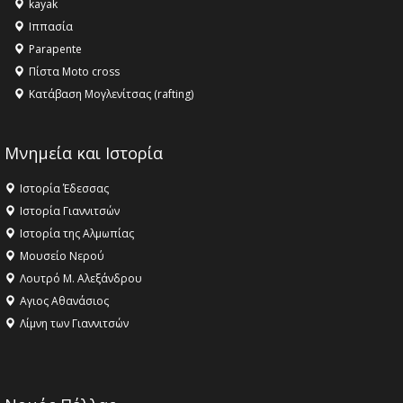
kayak
16:18 -
ΕΝΟΡΙΑΚΕΣ ΚΑΛΟΚΑΙΡΙΝΕΣ ΔΡΑΣΕΙΣ ΓΙΑ ΠΑΙΔΙΑ
Ιππασία
ΣΤΗΝ ΕΔΕΣΣΑ
Parapente
Πίστα Moto cross
Κατάβαση Μογλενίτσας (rafting)
Μνημεία και Ιστορία
Ιστορία Έδεσσας
Ιστορία Γιαννιτσών
Ιστορία της Αλμωπίας
Μουσείο Νερού
Λουτρό Μ. Αλεξάνδρου
Αγιος Αθανάσιος
Λίμνη των Γιαννιτσών