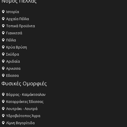
Νομός Πέλλας
Ιστορία
Αρχαία Πέλλα
Τοπικά Προϊόντα
Γιαννιτσά
Πέλλα
Κρύα Βρύση
Σκύδρα
Αριδαία
Aρνισσα
Eδεσσα
Φυσικές Ομορφιές
Βόρρας - Καϊμάκτσαλαν
Καταρράκτες Έδεσσας
Λουτράκι - Λουτρά
Υδροβιότοπος Άγρα
Λίμνη Βεγορίτιδα