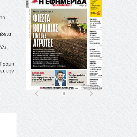
εσά
άδεια
όλι,
 Τραμπ
ει την