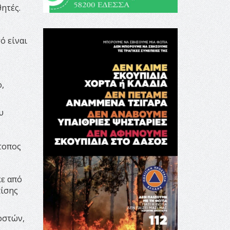
ητές.
ό είναι
,
υ
τοπος
κε από
πίσης
οστών,