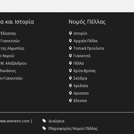
α και Ιστορία
Νομός Πέλλας
 Έδεσσας
Ιστορία
 Γιαννιτσών
Αρχαία Πέλλα
 της Αλμωπίας
Τοπικά Προϊόντα
ο Νερού
Γιαννιτσά
 Μ. Αλεξάνδρου
Πέλλα
θανάσιος
Κρύα Βρύση
ων Γιαννιτσών
Σκύδρα
Αριδαία
Aρνισσα
Eδεσσα
ww.aneveno.com
|
Διαύγεια
Πληροφορίες Νομού Πέλλας