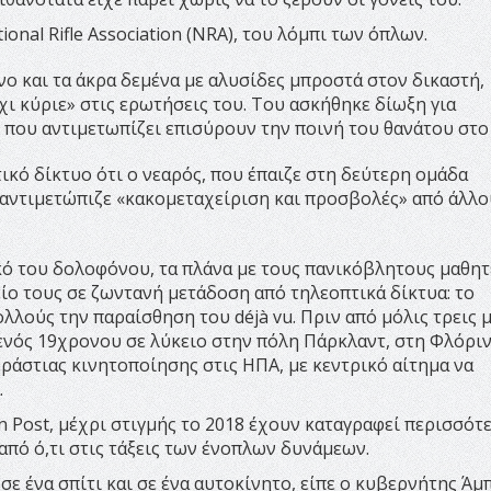
onal Rifle Association (NRA), του λόμπι των όπλων.
ο και τα άκρα δεμένα με αλυσίδες μπροστά στον δικαστή,
χι κύριε» στις ερωτήσεις του. Του ασκήθηκε δίωξη για
 που αντιμετωπίζει επισύρουν την ποινή του θανάτου στο 
ικό δίκτυο ότι ο νεαρός, που έπαιζε στη δεύτερη ομάδα
αντιμετώπιζε «κακομεταχείριση και προσβολές» από άλλο
ό του δολοφόνου, τα πλάνα με τους πανικόβλητους μαθητ
ίο τους σε ζωντανή μετάδοση από τηλεοπτικά δίκτυα: το
λούς την παραίσθηση του déjà vu. Πριν από μόλις τρεις μ
ενός 19χρονου σε λύκειο στην πόλη Πάρκλαντ, στη Φλόριν
εράστιας κινητοποίησης στις ΗΠΑ, με κεντρικό αίτημα να
.
Post, μέχρι στιγμής το 2018 έχουν καταγραφεί περισσότ
από ό,τι στις τάξεις των ένοπλων δυνάμεων.
σε ένα σπίτι και σε ένα αυτοκίνητο, είπε ο κυβερνήτης Άμ