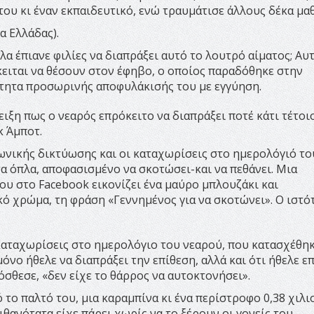
ου κι έναν εκπαιδευτικό, ενώ τραυμάτισε άλλους δέκα μαθ
α Ελλάδας).
 έπιανε φιλίες να διαπράξει αυτό το λουτρό αίματος; Αυτ
κειται να θέσουν στον έφηβο, ο οποίος παραδόθηκε στην
ότητα προσωρινής αποφυλάκισής του με εγγύηση.
ιξη πως ο νεαρός επρόκειτο να διαπράξει ποτέ κάτι τέτοιο
κ Άμποτ.
ωνικής δικτύωσης και οι καταχωρίσεις στο ημερολόγιό το
α όπλα, αποφασισμένο να σκοτώσει-και να πεθάνει. Μια
ου στο Facebook εικονίζει ένα μαύρο μπλουζάκι και
κό χρώμα, τη φράση «Γεννημένος για να σκοτώνει». Ο ιστό
καταχωρίσεις στο ημερολόγιο του νεαρού, που κατασχέθη
όνο ήθελε να διαπράξει την επίθεση, αλλά και ότι ήθελε ε
όσθεσε, «δεν είχε το θάρρος να αυτοκτονήσει».
το παλτό του, μια καραμπίνα κι ένα περίστροφο 0,38 χιλι
ιθανότατα είχε πάρει χωρίς να το ξέρουν οι γονείς του.