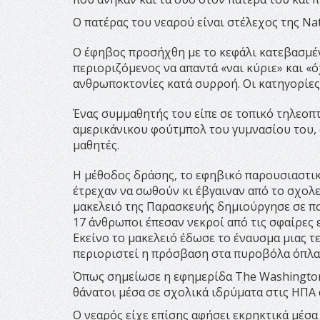
Ο πατέρας του νεαρού είναι στέλεχος της Nati
Ο έφηβος προσήχθη με το κεφάλι κατεβασμέν
περιοριζόμενος να απαντά «ναι κύριε» και «ό
ανθρωποκτονίες κατά συρροή. Οι κατηγορίες
Ένας συμμαθητής του είπε σε τοπικό τηλεοπτ
αμερικάνικου φούτμπολ του γυμνασίου του, 
μαθητές.
Η μέθοδος δράσης, το εφηβικό παρουσιαστικ
έτρεχαν να σωθούν κι έβγαιναν από το σχολε
μακελειό της Παρασκευής δημιούργησε σε πολ
17 άνθρωποι έπεσαν νεκροί από τις σφαίρες 
Εκείνο το μακελειό έδωσε το έναυσμα μιας τ
περιοριστεί η πρόσβαση στα πυροβόλα όπλα
Όπως σημείωσε η εφημερίδα The Washington 
θάνατοι μέσα σε σχολικά ιδρύματα στις ΗΠΑ 
Ο νεαρός είχε επίσης αφήσει εκρηκτικά μέσα 