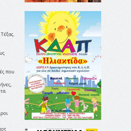
Τέξας.
υς
ές που
ήνες,
τα.
εροι
ποτ