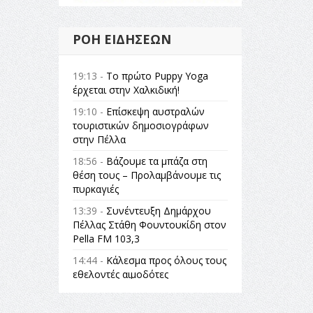
ΡΟΉ ΕΙΔΉΣΕΩΝ
19:13 -
Το πρώτο Puppy Yoga
έρχεται στην Χαλκιδική!
19:10 -
Επίσκεψη αυστραλών
τουριστικών δημοσιογράφων
στην Πέλλα
18:56 -
Βάζουμε τα μπάζα στη
θέση τους – Προλαμβάνουμε τις
πυρκαγιές
13:39 -
Συνέντευξη Δημάρχου
Πέλλας Στάθη Φουντουκίδη στον
Pella FM 103,3
14:44 -
Κάλεσμα προς όλους τους
εθελοντές αιμοδότες
14:23 -
Όλη η Ελλάδα ένας
πολιτισμός Μουσική