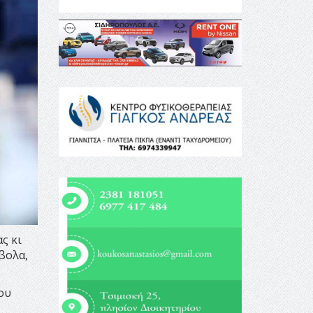
ς κι
βολα,
ου