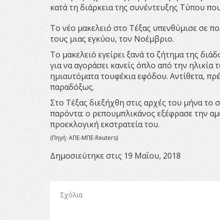
κατά τη διάρκεια της συνέντευξης Τύπου πο
Το νέο μακελειό στο Τέξας υπενθύμισε σε π
τους μιας εγκύου, τον Νοέμβριο.
Το μακελειό εγείρει ξανά το ζήτημα της διάδ
για να αγοράσει κανείς όπλο από την ηλικία 
ημιαυτόματα τουφέκια εφόδου. Αντίθετα, πρέπ
παραδόξως.
Στο Τέξας διεξήχθη στις αρχές του μήνα το
παρόντα: ο ρεπουμπλικάνος εξέφρασε την αμ
προεκλογική εκστρατεία του.
(Πηγή: ΑΠΕ-ΜΠΕ-Reuters)
Δημοσιεύτηκε στις 19 Μαΐου, 2018
Σχόλια