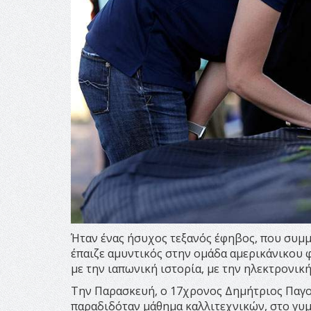
Ήταν ένας ήσυχος τεξανός έφηβος, που συμμ
έπαιζε αμυντικός στην ομάδα αμερικάνικου 
με την ιαπωνική ιστορία, με την ηλεκτρονική
Την Παρασκευή, ο 17χρονος Δημήτριος Παγου
παραδιδόταν μάθημα καλλιτεχνικών, στο γυμ