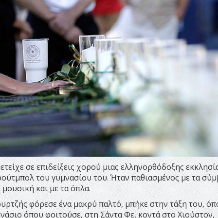
ετείχε σε επιδείξεις χορού μιας ελληνορθόδοξης εκκλησία
φούτμπολ του γυμνασίου του. Ήταν παθιασμένος με τα σύμ
 μουσική και με τα όπλα.
ρτζής φόρεσε ένα μακρύ παλτό, μπήκε στην τάξη του, όπ
νάσιο όπου φοιτούσε, στη Σάντα Φε, κοντά στο Χιούστον,