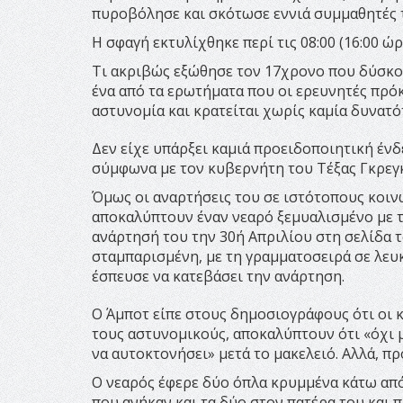
πυροβόλησε και σκότωσε εννιά συμμαθητές τ
Η σφαγή εκτυλίχθηκε περί τις 08:00 (16:00 ώρ
Τι ακριβώς εξώθησε τον 17χρονο που δύσκολα
ένα από τα ερωτήματα που οι ερευνητές πρό
αστυνομία και κρατείται χωρίς καμία δυνατ
Δεν είχε υπάρξει καμιά προειδοποιητική ένδε
σύμφωνα με τον κυβερνήτη του Τέξας Γκρεγ
Όμως οι αναρτήσεις του σε ιστότοπους κοιν
αποκαλύπτουν έναν νεαρό ξεμυαλισμένο με τ
ανάρτησή του την 30ή Απριλίου στη σελίδα τ
σταμπαρισμένη, με τη γραμματοσειρά σε λευ
έσπευσε να κατεβάσει την ανάρτηση.
Ο Άμποτ είπε στους δημοσιογράφους ότι οι 
τους αστυνομικούς, αποκαλύπτουν ότι «όχι μ
να αυτοκτονήσει» μετά το μακελειό. Αλλά, πρ
Ο νεαρός έφερε δύο όπλα κρυμμένα κάτω από 
που ανήκαν και τα δύο στον πατέρα του και π