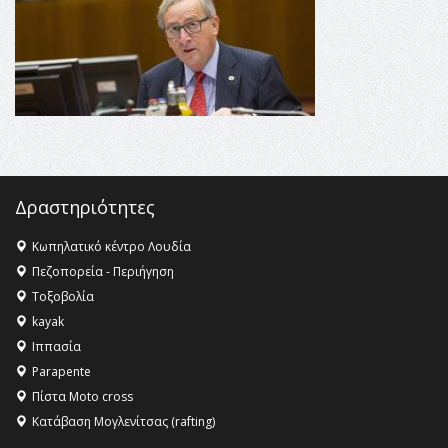
αγαθό εξέχουσας οικουμενικής αξίας για την
ανθρωπότητα
16:18 -
ΕΝΟΡΙΑΚΕΣ ΚΑΛΟΚΑΙΡΙΝΕΣ ΔΡΑΣΕΙΣ ΓΙΑ ΠΑΙΔΙΑ
ΣΤΗΝ ΕΔΕΣΣΑ
16:15 -
Εργασίες συντήρησης οδοφωτισμού στην Ενωτική
Οδό Σίνδου από την Περιφέρεια Κεντρικής Μακεδονίας
11:36 -
Λάκης Βασιλειάδης, Συνέντευξη PellaFm 103,3 για
το Μουσείο της Πέλλας, Λουτρά Πόζαρ και Χιονοδρομικό
Δραστηριότητες
18:09 -
Αυτό το καλοκαίρι δίνουμε ραντεβού στο πιο
όμορφο θερινό σινεμά της Ελλάδας!
Κωπηλατικό κέντρο Λουδία
Πεζοπορεία - Περιήγηση
Τοξοβολία
kayak
Ιππασία
Parapente
Πίστα Moto cross
Κατάβαση Μογλενίτσας (rafting)