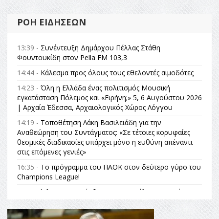
ΡΟΉ ΕΙΔΉΣΕΩΝ
13:39 -
Συνέντευξη Δημάρχου Πέλλας Στάθη
Φουντουκίδη στον Pella FM 103,3
14:44 -
Κάλεσμα προς όλους τους εθελοντές αιμοδότες
14:23 -
Όλη η Ελλάδα ένας πολιτισμός Μουσική
εγκατάσταση Πόλεμος και «Ειρήνη;» 5, 6 Αυγούστου 2026
| Αρχαία Έδεσσα, Αρχαιολογικός Χώρος Λόγγου
14:19 -
Τοποθέτηση Λάκη Βασιλειάδη για την
Αναθεώρηση του Συντάγματος: «Σε τέτοιες κορυφαίες
θεσμικές διαδικασίες υπάρχει μόνο η ευθύνη απέναντι
στις επόμενες γενιές»
16:35 -
Το πρόγραμμα του ΠΑΟΚ στον δεύτερο γύρο του
Champions League!
16:27 -
Όλυμπος: Εντάχθηκε στον Κατάλογο Παγκόσμιας
Κληρονομιάς της UNESCO – Ομόφωνη η απόφαση Ο
Όλυμπος αναγνωρίστηκε ως φυσικό και πολιτιστικό