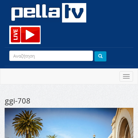
Toggl
navig
ggi-708