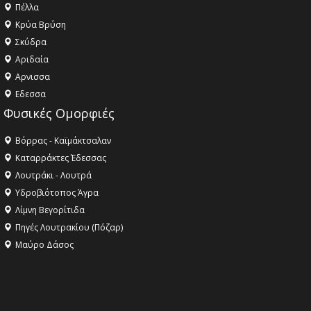
Πέλλα
Κρύα Βρύση
Σκύδρα
Αριδαία
Aρνισσα
Eδεσσα
Φυσικές Ομορφιές
Βόρρας - Καϊμάκτσαλαν
Καταρράκτες Έδεσσας
Λουτράκι - Λουτρά
Υδροβιότοπος Άγρα
Λίμνη Βεγορίτιδα
Πηγές Λουτρακίου (Πόζαρ)
Μαύρο Δάσος