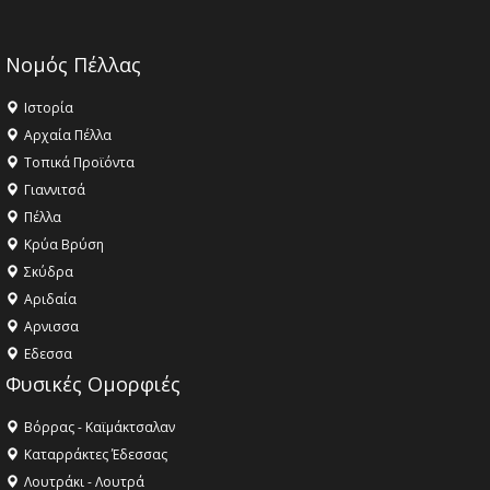
Νομός Πέλλας
Ιστορία
Αρχαία Πέλλα
Τοπικά Προϊόντα
Γιαννιτσά
Πέλλα
Κρύα Βρύση
Σκύδρα
Αριδαία
Aρνισσα
Eδεσσα
Φυσικές Ομορφιές
Βόρρας - Καϊμάκτσαλαν
Καταρράκτες Έδεσσας
Λουτράκι - Λουτρά