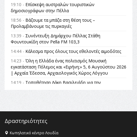
19:10 -
Επίσκεψη αυστραλών τουριστικών
δημοσιογράφων στην Πέλλα
18:56 -
Βάζουμε τα μπάζα στη θέση τους –
Προλαμβάνουμε τις πυρκαγιές
13:39 -
Συνέντευξη Δημάρχου Πέλλας Στάθη
Φουντουκίδη στον Pella FM 103,3
14:44 -
Κάλεσμα προς όλους τους εθελοντές αιμοδότες
14:23 -
Όλη η Ελλάδα ένας πολιτισμός Μουσική
εγκατάσταση Πόλεμος και «Ειρήνη;» 5, 6 Αυγούστου 2026
| Αρχαία Έδεσσα, Αρχαιολογικός Χώρος Λόγγου
14:19 -
Τοποθέτηση Λάκη Βασιλειάδη για την
Αναθεώρηση του Συντάγματος: «Σε τέτοιες κορυφαίες
θεσμικές διαδικασίες υπάρχει μόνο η ευθύνη απέναντι
στις επόμενες γενιές»
16:35 -
Το πρόγραμμα του ΠΑΟΚ στον δεύτερο γύρο του
Champions League!
Δραστηριότητες
16:27 -
Όλυμπος: Εντάχθηκε στον Κατάλογο Παγκόσμιας
Κληρονομιάς της UNESCO – Ομόφωνη η απόφαση Ο
Κωπηλατικό κέντρο Λουδία