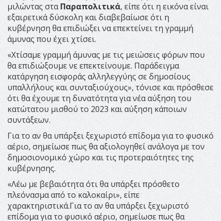
μιλώντας στα
Παραπολιτικά
, είπε ότι η εικόνα είναι
εξαιρετικά δύσκολη και διαβεβαίωσε ότι η
κυβέρνηση θα επιδιώξει να επεκτείνει τη γραμμή
άμυνας που έχει χτίσει.
«Χτίσαμε γραμμή άμυνας με τις μειώσεις φόρων που
θα επιδιώξουμε νε επεκτείνουμε. Παράδειγμα
κατάργηση εισφοράς αλληλεγγύης σε δημοσίους
υπαλλήλους και συνταξιούχους», τόνισε και πρόσθεσε
ότι θα έχουμε τη δυνατότητα για νέα αύξηση του
κατώτατου μισθού το 2023 και αύξηση κάποιων
συντάξεων.
Για το αν θα υπάρξει ξεχωριστό επίδομα για το φυσικό
αέριο, σημείωσε πως θα αξιολογηθεί ανάλογα με τον
δημοσιονομικό χώρο και τις προτεραιότητες της
κυβέρνησης.
«Λέω με βεβαιότητα ότι θα υπάρξει πρόσθετο
πλεόνασμα από το καλοκαίρι», είπε
χαρακτηριστικά.Για το αν θα υπάρξει ξεχωριστό
επίδομα για το φυσικό αέριο, σημείωσε πως θα