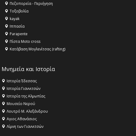
Όλυμπος αναγνωρίστηκε ως φυσικό και πολιτιστικό
Πεζοπορεία - Περιήγηση
αγαθό εξέχουσας οικουμενικής αξίας για την
Τοξοβολία
ανθρωπότητα
kayak
16:18 -
ΕΝΟΡΙΑΚΕΣ ΚΑΛΟΚΑΙΡΙΝΕΣ ΔΡΑΣΕΙΣ ΓΙΑ ΠΑΙΔΙΑ
Ιππασία
ΣΤΗΝ ΕΔΕΣΣΑ
Parapente
Πίστα Moto cross
Κατάβαση Μογλενίτσας (rafting)
Μνημεία και Ιστορία
Ιστορία Έδεσσας
Ιστορία Γιαννιτσών
Ιστορία της Αλμωπίας
Μουσείο Νερού
Λουτρό Μ. Αλεξάνδρου
Αγιος Αθανάσιος
Λίμνη των Γιαννιτσών